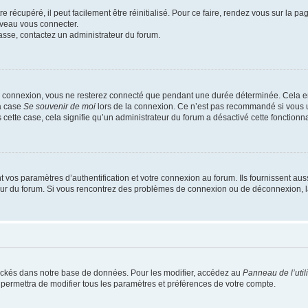
 récupéré, il peut facilement être réinitialisé. Pour ce faire, rendez vous sur la p
uveau vous connecter.
passe, contactez un administrateur du forum.
e connexion, vous ne resterez connecté que pendant une durée déterminée. Cela em
la case
Se souvenir de moi
lors de la connexion. Ce n’est pas recommandé si vous u
s cette case, cela signifie qu’un administrateur du forum a désactivé cette fonctionna
os paramètres d’authentification et votre connexion au forum. Ils fournissent aussi
teur du forum. Si vous rencontrez des problèmes de connexion ou de déconnexion, l
ockés dans notre base de données. Pour les modifier, accédez au
Panneau de l’util
 permettra de modifier tous les paramètres et préférences de votre compte.