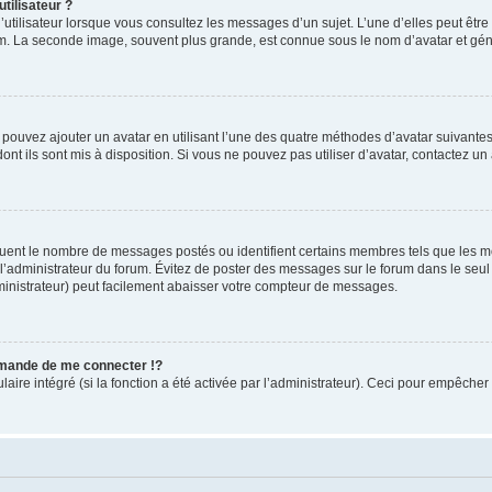
tilisateur ?
utilisateur lorsque vous consultez les messages d’un sujet. L’une d’elles peut êtr
rum. La seconde image, souvent plus grande, est connue sous le nom d’avatar et 
s pouvez ajouter un avatar en utilisant l’une des quatre méthodes d’avatar suivantes 
ont ils sont mis à disposition. Si vous ne pouvez pas utiliser d’avatar, contactez un
iquent le nombre de messages postés ou identifient certains membres tels que les 
ar l’administrateur du forum. Évitez de poster des messages sur le forum dans le seu
ministrateur) peut facilement abaisser votre compteur de messages.
mande de me connecter !?
re intégré (si la fonction a été activée par l’administrateur). Ceci pour empêcher l’u