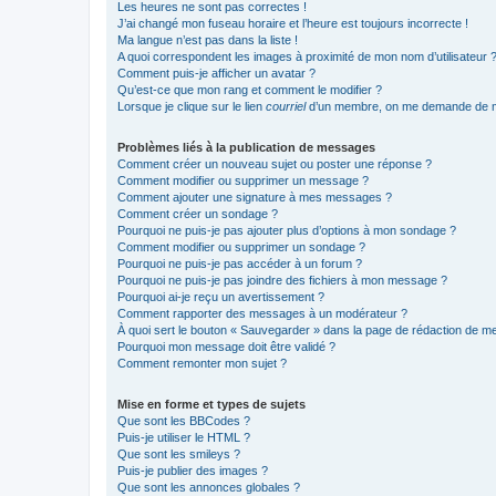
Les heures ne sont pas correctes !
J’ai changé mon fuseau horaire et l’heure est toujours incorrecte !
Ma langue n’est pas dans la liste !
A quoi correspondent les images à proximité de mon nom d’utilisateur 
Comment puis-je afficher un avatar ?
Qu’est-ce que mon rang et comment le modifier ?
Lorsque je clique sur le lien
courriel
d’un membre, on me demande de m
Problèmes liés à la publication de messages
Comment créer un nouveau sujet ou poster une réponse ?
Comment modifier ou supprimer un message ?
Comment ajouter une signature à mes messages ?
Comment créer un sondage ?
Pourquoi ne puis-je pas ajouter plus d’options à mon sondage ?
Comment modifier ou supprimer un sondage ?
Pourquoi ne puis-je pas accéder à un forum ?
Pourquoi ne puis-je pas joindre des fichiers à mon message ?
Pourquoi ai-je reçu un avertissement ?
Comment rapporter des messages à un modérateur ?
À quoi sert le bouton « Sauvegarder » dans la page de rédaction de 
Pourquoi mon message doit être validé ?
Comment remonter mon sujet ?
Mise en forme et types de sujets
Que sont les BBCodes ?
Puis-je utiliser le HTML ?
Que sont les smileys ?
Puis-je publier des images ?
Que sont les annonces globales ?