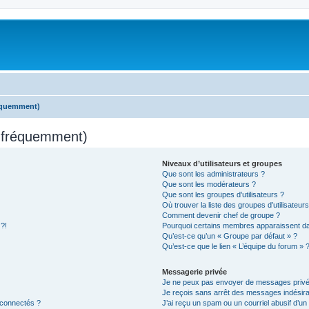
réquemment)
s fréquemment)
Niveaux d’utilisateurs et groupes
Que sont les administrateurs ?
Que sont les modérateurs ?
Que sont les groupes d’utilisateurs ?
Où trouver la liste des groupes d’utilisateur
Comment devenir chef de groupe ?
 ?!
Pourquoi certains membres apparaissent dan
Qu’est-ce qu’un « Groupe par défaut » ?
Qu’est-ce que le lien « L’équipe du forum » 
Messagerie privée
Je ne peux pas envoyer de messages privé
Je reçois sans arrêt des messages indésira
 connectés ?
J’ai reçu un spam ou un courriel abusif d’u