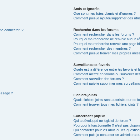
Amis et ignorés
Que sont mes listes d’amis et d’ignorés ?
?
Comment puis-je ajouter/supprimer des utilis
Recherche dans les forums
e connecter !?
Comment rechercher dans les forums ?
Pourquoi ma recherche ne renvoie aucun ré
Pourquoi ma recherche renvoie une page bl
Comment rechercher des membres ?
Comment puis-je trouver mes propres mess
Surveillance et favoris
Quelle est la différence entre les favoris et l
Comment mettre en favoris ou surveiller des
Comment surveiller des forums ?
Comment puis-je supprimer mes surveillanc
message ?
Fichiers joints
Quels fichiers joints sont autorisés sur ce f
Comment trouver tous mes fichiers joints ?
Concernant phpBB
Qui a développé ce logiciel de forum ?
Pourquoi la fonctionnalité X n’est pas dispon
Qui contacter pour les abus ou les questio
Comment puis-je contacter un administrateu