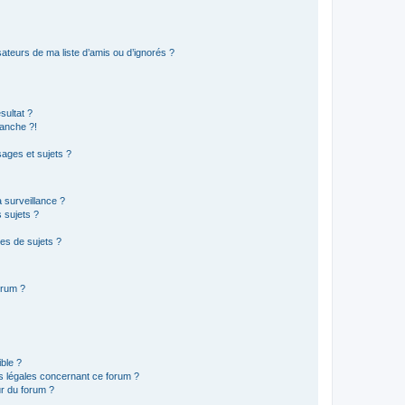
ateurs de ma liste d’amis ou d’ignorés ?
sultat ?
anche ?!
ages et sujets ?
a surveillance ?
 sujets ?
es de sujets ?
orum ?
ible ?
ns légales concernant ce forum ?
r du forum ?