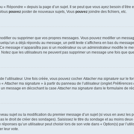
 « Répondre » depuis la page d’un sujet. Il se peut que vous ayez besoin d’être e
: Vous
pouvez
poster de nouveaux sujets, Vous
pouvez
joindre des fichiers, etc.
modifier ou supprimer que vos propres messages. Vous pouvez modifier un message
lqu’un a déjà répondu au message, un petit texte s’affichera en bas du message ind
n. Ce message n’apparaîtra pas si un modérateur ou un administrateur modifie le mes
ive. Notez que les utilisateurs ne peuvent pas supprimer un message une fois que qu
e l’utilisateur. Une fois créée, vous pouvez cocher
Attacher ma signature
sur le fo
 « Attacher ma signature » à partir du panneau de l’utilisateur (onglet
Préférences 
 à un message en décochant la case
Attacher ma signature
dans le formulaire de ré
ouveau sujet ou la modification du premier message d’un sujet (si vous en avez les p
 le droit de créer des sondages). Saisissez le titre du sondage et au moins deux o
onses qu’un utilisateur peut choisir lors de son vote dans « Option(s) par l’utilis
er leur vote.