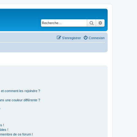
Rechercher
Recherche avancé
S’enregistrer
Connexion
s et comment les rejoindre ?
s une couleur différente ?
?
s !
bles !
n membre de ce forum !