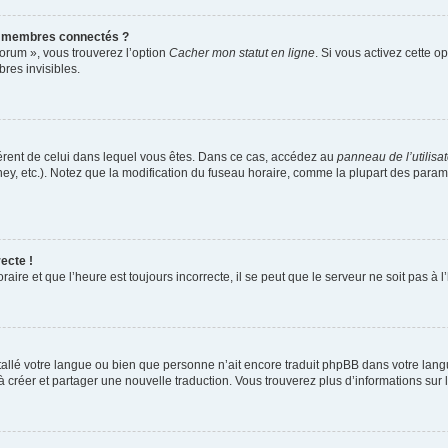
s membres connectés ?
forum », vous trouverez l’option
Cacher mon statut en ligne
. Si vous activez cette o
es invisibles.
ifférent de celui dans lequel vous êtes. Dans ce cas, accédez au
panneau de l’utilisa
ney, etc.). Notez que la modification du fuseau horaire, comme la plupart des para
ecte !
aire et que l’heure est toujours incorrecte, il se peut que le serveur ne soit pas à
installé votre langue ou bien que personne n’ait encore traduit phpBB dans votre l
s à créer et partager une nouvelle traduction. Vous trouverez plus d’informations sur l