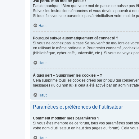
J’ai perdu mon mot de passe !
Pas de panique ! Bien que votre mot de passe ne puisse pas être
Suivez les instructions énoncées et vous devriez pouvoir à no
Si toutefois vous ne parveniez pas à réinitialiser votre mot de 
Haut
Pourquoi suis-je automatiquement déconnecté ?
Si vous ne cochez pas la case
Se souvenir de moi
lors de votr
en utilisant le même ordinateur. Pour rester connecté, cochez 
(bibliothèque, cyber-café, université, etc.). Si vous ne voyez pa
Haut
À quoi sert « Supprimer les cookies » ?
Cela supprime tous les cookies créés par phpBB qui conservent v
messages (lu ou non lu) si cela a été activé par un administra
Haut
Paramètres et préférences de l’utilisateur
Comment modifier mes paramètres ?
Si vous êtes membre de ce forum, tous vos paramètres sont st
votre nom d’utilisateur en haut des pages du forum). Cela vous
Haut