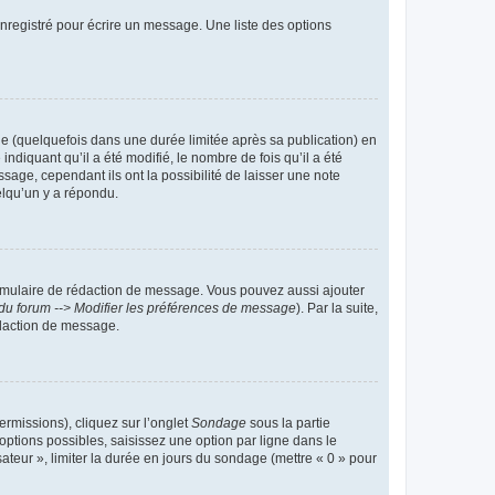
nregistré pour écrire un message. Une liste des options
 (quelquefois dans une durée limitée après sa publication) en
iquant qu’il a été modifié, le nombre de fois qu’il a été
sage, cependant ils ont la possibilité de laisser une note
elqu’un y a répondu.
rmulaire de rédaction de message. Vous pouvez aussi ajouter
du forum --> Modifier les préférences de message
). Par la suite,
daction de message.
ermissions), cliquez sur l’onglet
Sondage
sous la partie
ptions possibles, saisissez une option par ligne dans le
ateur », limiter la durée en jours du sondage (mettre « 0 » pour