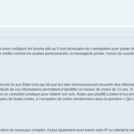
t avoir configuré les forums afin qu’il soit nécessaire de s’enregistrer pour poster
x invités comme les avatars personnalisés, la messagerie privée, l’envoi de courri
t une loi aux États-Unis qui dit que les sites Internet pouvant recueillir des infor
ollecte de ces informations permettant d’identifier un mineur de moins de 13 ans. S
tez un conseiller juridique pour obtenir son avis. Notez que phpBB Limited et les pr
gales de toutes sortes, à l’exception de celles mentionnées dans la question « Qui
réation de nouveaux comptes. Il peut également avoir banni votre IP ou interdit le no