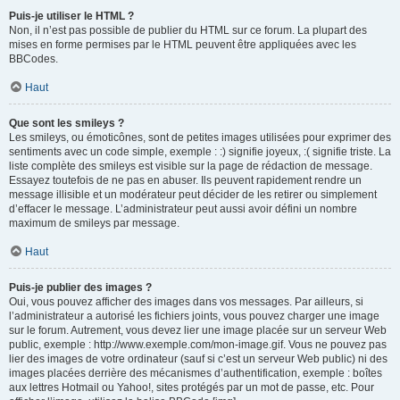
Puis-je utiliser le HTML ?
Non, il n’est pas possible de publier du HTML sur ce forum. La plupart des
mises en forme permises par le HTML peuvent être appliquées avec les
BBCodes.
Haut
Que sont les smileys ?
Les smileys, ou émoticônes, sont de petites images utilisées pour exprimer des
sentiments avec un code simple, exemple : :) signifie joyeux, :( signifie triste. La
liste complète des smileys est visible sur la page de rédaction de message.
Essayez toutefois de ne pas en abuser. Ils peuvent rapidement rendre un
message illisible et un modérateur peut décider de les retirer ou simplement
d’effacer le message. L’administrateur peut aussi avoir défini un nombre
maximum de smileys par message.
Haut
Puis-je publier des images ?
Oui, vous pouvez afficher des images dans vos messages. Par ailleurs, si
l’administrateur a autorisé les fichiers joints, vous pouvez charger une image
sur le forum. Autrement, vous devez lier une image placée sur un serveur Web
public, exemple : http://www.exemple.com/mon-image.gif. Vous ne pouvez pas
lier des images de votre ordinateur (sauf si c’est un serveur Web public) ni des
images placées derrière des mécanismes d’authentification, exemple : boîtes
aux lettres Hotmail ou Yahoo!, sites protégés par un mot de passe, etc. Pour