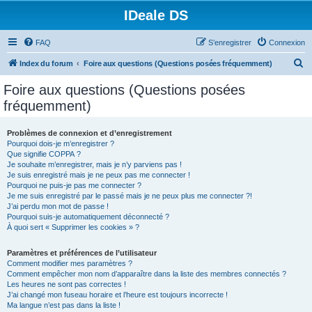
IDeale DS
FAQ
S’enregistrer
Connexion
R
Index du forum
Foire aux questions (Questions posées fréquemment)
e
Foire aux questions (Questions posées
c
fréquemment)
h
e
Problèmes de connexion et d’enregistrement
Pourquoi dois-je m’enregistrer ?
r
Que signifie COPPA ?
c
Je souhaite m’enregistrer, mais je n’y parviens pas !
Je suis enregistré mais je ne peux pas me connecter !
h
Pourquoi ne puis-je pas me connecter ?
Je me suis enregistré par le passé mais je ne peux plus me connecter ?!
e
J’ai perdu mon mot de passe !
r
Pourquoi suis-je automatiquement déconnecté ?
À quoi sert « Supprimer les cookies » ?
Paramètres et préférences de l’utilisateur
Comment modifier mes paramètres ?
Comment empêcher mon nom d’apparaître dans la liste des membres connectés ?
Les heures ne sont pas correctes !
J’ai changé mon fuseau horaire et l’heure est toujours incorrecte !
Ma langue n’est pas dans la liste !