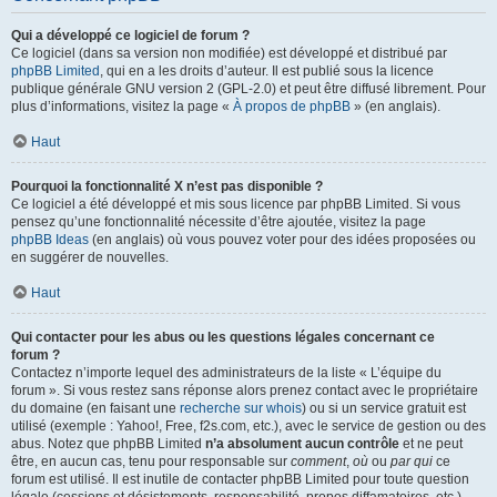
Qui a développé ce logiciel de forum ?
Ce logiciel (dans sa version non modifiée) est développé et distribué par
phpBB Limited
, qui en a les droits d’auteur. Il est publié sous la licence
publique générale GNU version 2 (GPL-2.0) et peut être diffusé librement. Pour
plus d’informations, visitez la page «
À propos de phpBB
» (en anglais).
Haut
Pourquoi la fonctionnalité X n’est pas disponible ?
Ce logiciel a été développé et mis sous licence par phpBB Limited. Si vous
pensez qu’une fonctionnalité nécessite d’être ajoutée, visitez la page
phpBB Ideas
(en anglais) où vous pouvez voter pour des idées proposées ou
en suggérer de nouvelles.
Haut
Qui contacter pour les abus ou les questions légales concernant ce
forum ?
Contactez n’importe lequel des administrateurs de la liste « L’équipe du
forum ». Si vous restez sans réponse alors prenez contact avec le propriétaire
du domaine (en faisant une
recherche sur whois
) ou si un service gratuit est
utilisé (exemple : Yahoo!, Free, f2s.com, etc.), avec le service de gestion ou des
abus. Notez que phpBB Limited
n’a absolument aucun contrôle
et ne peut
être, en aucun cas, tenu pour responsable sur
comment
,
où
ou
par qui
ce
forum est utilisé. Il est inutile de contacter phpBB Limited pour toute question