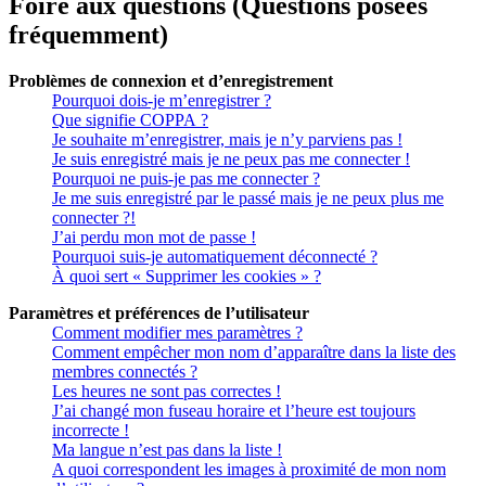
Foire aux questions (Questions posées
fréquemment)
Problèmes de connexion et d’enregistrement
Pourquoi dois-je m’enregistrer ?
Que signifie COPPA ?
Je souhaite m’enregistrer, mais je n’y parviens pas !
Je suis enregistré mais je ne peux pas me connecter !
Pourquoi ne puis-je pas me connecter ?
Je me suis enregistré par le passé mais je ne peux plus me
connecter ?!
J’ai perdu mon mot de passe !
Pourquoi suis-je automatiquement déconnecté ?
À quoi sert « Supprimer les cookies » ?
Paramètres et préférences de l’utilisateur
Comment modifier mes paramètres ?
Comment empêcher mon nom d’apparaître dans la liste des
membres connectés ?
Les heures ne sont pas correctes !
J’ai changé mon fuseau horaire et l’heure est toujours
incorrecte !
Ma langue n’est pas dans la liste !
A quoi correspondent les images à proximité de mon nom