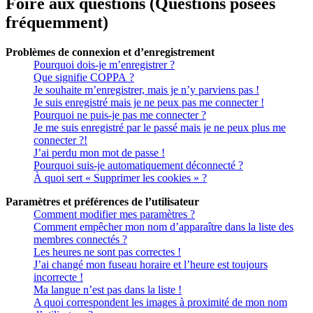
Foire aux questions (Questions posées
fréquemment)
Problèmes de connexion et d’enregistrement
Pourquoi dois-je m’enregistrer ?
Que signifie COPPA ?
Je souhaite m’enregistrer, mais je n’y parviens pas !
Je suis enregistré mais je ne peux pas me connecter !
Pourquoi ne puis-je pas me connecter ?
Je me suis enregistré par le passé mais je ne peux plus me
connecter ?!
J’ai perdu mon mot de passe !
Pourquoi suis-je automatiquement déconnecté ?
À quoi sert « Supprimer les cookies » ?
Paramètres et préférences de l’utilisateur
Comment modifier mes paramètres ?
Comment empêcher mon nom d’apparaître dans la liste des
membres connectés ?
Les heures ne sont pas correctes !
J’ai changé mon fuseau horaire et l’heure est toujours
incorrecte !
Ma langue n’est pas dans la liste !
A quoi correspondent les images à proximité de mon nom