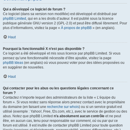
Qui a développé ce logiciel de forum ?
Ce logiciel (dans sa version non modifiée) est développé et distribué par
phpBB Limited
, qui en a les droits d’auteur. Il est publié sous la licence
publique générale GNU version 2 (GPL-2.0) et peut être diffusé librement. Pour
plus d’informations, visitez la page «
À propos de phpBB
» (en anglais).
Haut
Pourquoi la fonctionnalité X n’est pas disponible ?
Ce logiciel a été développé et mis sous licence par phpBB Limited. Si vous
pensez qu’une fonctionnalité nécessite d’être ajoutée, visitez la page
phpBB Ideas
(en anglais) où vous pouvez voter pour des idées proposées ou
en suggérer de nouvelles.
Haut
Qui contacter pour les abus ou les questions légales concernant ce
forum ?
Contactez n’importe lequel des administrateurs de la liste « L’équipe du
forum ». Si vous restez sans réponse alors prenez contact avec le propriétaire
du domaine (en faisant une
recherche sur whois
) ou si un service gratuit est
utilisé (exemple : Yahoo!, Free, f2s.com, etc.), avec le service de gestion ou des
abus. Notez que phpBB Limited
n’a absolument aucun contrôle
et ne peut
être, en aucun cas, tenu pour responsable sur
comment
,
où
ou
par qui
ce
forum est utilisé. Il est inutile de contacter phpBB Limited pour toute question