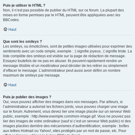
Puis-je utiliser le HTML ?
Non, il n’est pas possible de publier du HTML sur ce forum. La plupart des
mises en forme permises par le HTML peuvent être appliquées avec les
BBCodes.
Haut
Que sont les smileys ?
Les smileys, ou émoticônes, sont de petites images utilisées pour exprimer des
sentiments avec un code simple, exemple : :) signifie joyeux, :( signifie triste. La
liste complète des smileys est visible sur la page de rédaction de message.
Essayez toutefois de ne pas en abuser. Ils peuvent rapidement rendre un
message illisible et un modérateur peut décider de les retirer ou simplement
d’effacer le message. L’administrateur peut aussi avoir défini un nombre
maximum de smileys par message.
Haut
Puis-je publier des images ?
Oui, vous pouvez afficher des images dans vos messages. Par ailleurs, si
l’administrateur a autorisé les fichiers joints, vous pouvez charger une image
sur le forum. Autrement, vous devez lier une image placée sur un serveur Web
public, exemple : http://www.exemple.com/mon-image.gif. Vous ne pouvez pas
lier des images de votre ordinateur (sauf si c’est un serveur Web public) ni des
images placées derrière des mécanismes d’authentification, exemple : boîtes
aux lettres Hotmail ou Yahoo!, sites protégés par un mot de passe, etc. Pour