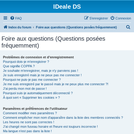
IDeale DS
FAQ
S’enregistrer
Connexion
R
Index du forum
Foire aux questions (Questions posées fréquemment)
e
Foire aux questions (Questions posées
c
fréquemment)
h
e
Problèmes de connexion et d’enregistrement
Pourquoi dois-je m’enregistrer ?
r
Que signifie COPPA ?
c
Je souhaite m’enregistrer, mais je n’y parviens pas !
Je suis enregistré mais je ne peux pas me connecter !
h
Pourquoi ne puis-je pas me connecter ?
Je me suis enregistré par le passé mais je ne peux plus me connecter ?!
e
J’ai perdu mon mot de passe !
r
Pourquoi suis-je automatiquement déconnecté ?
À quoi sert « Supprimer les cookies » ?
Paramètres et préférences de l’utilisateur
Comment modifier mes paramètres ?
Comment empêcher mon nom d’apparaître dans la liste des membres connectés ?
Les heures ne sont pas correctes !
J’ai changé mon fuseau horaire et l’heure est toujours incorrecte !
Ma langue n’est pas dans la liste !