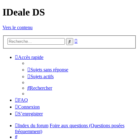
IDeale DS
Vers le contenu
Recherche
Rechercher
avancée
Accès rapide
Sujets sans réponse
Sujets actifs
Rechercher
FAQ
Connexion
S’enregistrer
Index du forum
Foire aux questions (Questions posées
fréquemment)
Rechercher