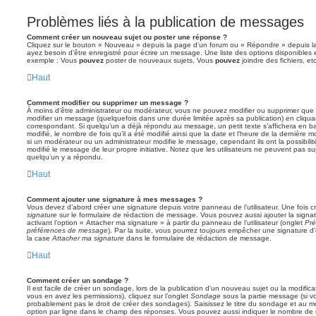
Problèmes liés à la publication de messages
Comment créer un nouveau sujet ou poster une réponse ?
Cliquez sur le bouton « Nouveau » depuis la page d’un forum ou « Répondre » depuis la
ayez besoin d’être enregistré pour écrire un message. Une liste des options disponibles
exemple : Vous
pouvez
poster de nouveaux sujets, Vous
pouvez
joindre des fichiers, etc
Haut
Comment modifier ou supprimer un message ?
À moins d’être administrateur ou modérateur, vous ne pouvez modifier ou supprimer qu
modifier un message (quelquefois dans une durée limitée après sa publication) en cliqua
correspondant. Si quelqu’un a déjà répondu au message, un petit texte s’affichera en b
modifié, le nombre de fois qu’il a été modifié ainsi que la date et l’heure de la dernière
si un modérateur ou un administrateur modifie le message, cependant ils ont la possibilité
modifié le message de leur propre initiative. Notez que les utilisateurs ne peuvent pas
quelqu’un y a répondu.
Haut
Comment ajouter une signature à mes messages ?
Vous devez d’abord créer une signature depuis votre panneau de l’utilisateur. Une fois
signature
sur le formulaire de rédaction de message. Vous pouvez aussi ajouter la sign
activant l’option « Attacher ma signature » à partir du panneau de l’utilisateur (onglet
Pré
préférences de message
). Par la suite, vous pourrez toujours empêcher une signature
la case
Attacher ma signature
dans le formulaire de rédaction de message.
Haut
Comment créer un sondage ?
Il est facile de créer un sondage, lors de la publication d’un nouveau sujet ou la modific
vous en avez les permissions), cliquez sur l’onglet
Sondage
sous la partie message (si v
probablement pas le droit de créer des sondages). Saisissez le titre du sondage et au m
option par ligne dans le champ des réponses. Vous pouvez aussi indiquer le nombre de ré