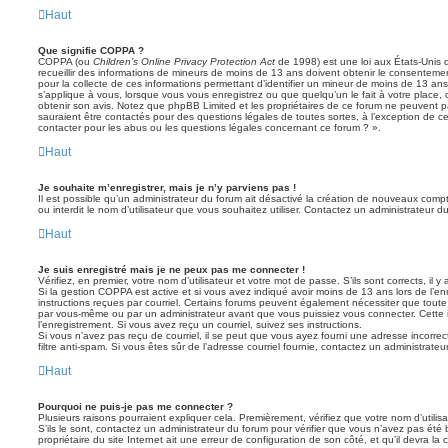
Haut
Que signifie COPPA ?
COPPA (ou
Children’s Online Privacy Protection Act
de 1998) est une loi aux États-Unis q
recueillir des informations de mineurs de moins de 13 ans doivent obtenir le consentement
pour la collecte de ces informations permettant d’identifier un mineur de moins de 13 ans
s’applique à vous, lorsque vous vous enregistrez ou que quelqu’un le fait à votre place, 
obtenir son avis. Notez que phpBB Limited et les propriétaires de ce forum ne peuvent pa
sauraient être contactés pour des questions légales de toutes sortes, à l’exception de 
contacter pour les abus ou les questions légales concernant ce forum ? ».
Haut
Je souhaite m’enregistrer, mais je n’y parviens pas !
Il est possible qu’un administrateur du forum ait désactivé la création de nouveaux compt
ou interdit le nom d’utilisateur que vous souhaitez utiliser. Contactez un administrateur d
Haut
Je suis enregistré mais je ne peux pas me connecter !
Vérifiez, en premier, votre nom d’utilisateur et votre mot de passe. S’ils sont corrects, il y 
Si la gestion COPPA est active et si vous avez indiqué avoir moins de 13 ans lors de l’en
instructions reçues par courriel. Certains forums peuvent également nécessiter que toute
par vous-même ou par un administrateur avant que vous puissiez vous connecter. Cette i
l’enregistrement. Si vous avez reçu un courriel, suivez ses instructions.
Si vous n’avez pas reçu de courriel, il se peut que vous ayez fourni une adresse incorrecte
filtre anti-spam. Si vous êtes sûr de l’adresse courriel fournie, contactez un administrateur
Haut
Pourquoi ne puis-je pas me connecter ?
Plusieurs raisons pourraient expliquer cela. Premièrement, vérifiez que votre nom d’utilis
S’ils le sont, contactez un administrateur du forum pour vérifier que vous n’avez pas été 
propriétaire du site Internet ait une erreur de configuration de son côté, et qu’il devra la c