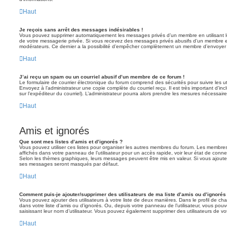
Haut
Je reçois sans arrêt des messages indésirables !
Vous pouvez supprimer automatiquement les messages privés d’un membre en utilisant l
de votre messagerie privée. Si vous recevez des messages privés abusifs d’un membre en
modérateurs. Ce dernier a la possibilité d’empêcher complètement un membre d’envoyer
Haut
J’ai reçu un spam ou un courriel abusif d’un membre de ce forum !
Le formulaire de courrier électronique du forum comprend des sécurités pour suivre les ut
Envoyez à l’administrateur une copie complète du courriel reçu. Il est très important d’inclu
sur l’expéditeur du courriel). L’administrateur pourra alors prendre les mesures nécessaire
Haut
Amis et ignorés
Que sont mes listes d’amis et d’ignorés ?
Vous pouvez utiliser ces listes pour organiser les autres membres du forum. Les membres 
affichés dans votre panneau de l’utilisateur pour un accès rapide, voir leur état de con
Selon les thèmes graphiques, leurs messages peuvent être mis en valeur. Si vous ajoutez u
ses messages seront masqués par défaut.
Haut
Comment puis-je ajouter/supprimer des utilisateurs de ma liste d’amis ou d’ignorés
Vous pouvez ajouter des utilisateurs à votre liste de deux manières. Dans le profil de cha
dans votre liste d’amis ou d’ignorés. Ou, depuis votre panneau de l’utilisateur, vous p
saisissant leur nom d’utilisateur. Vous pouvez également supprimer des utilisateurs de v
Haut