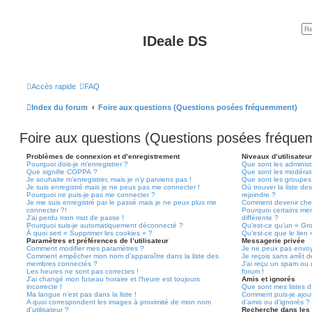
IDeale DS
Accès rapide
FAQ
Index du forum
Foire aux questions (Questions posées fréquemment)
Foire aux questions (Questions posées fréqu
Problèmes de connexion et d’enregistrement
Niveaux d’utilisateu
Pourquoi dois-je m’enregistrer ?
Que sont les administ
Que signifie COPPA ?
Que sont les modérat
Je souhaite m’enregistrer, mais je n’y parviens pas !
Que sont les groupes d
Je suis enregistré mais je ne peux pas me connecter !
Où trouver la liste de
Pourquoi ne puis-je pas me connecter ?
rejoindre ?
Je me suis enregistré par le passé mais je ne peux plus me
Comment devenir che
connecter ?!
Pourquoi certains me
J’ai perdu mon mot de passe !
différente ?
Pourquoi suis-je automatiquement déconnecté ?
Qu’est-ce qu’un « Gr
À quoi sert « Supprimer les cookies » ?
Qu’est-ce que le lien
Paramètres et préférences de l’utilisateur
Messagerie privée
Comment modifier mes paramètres ?
Je ne peux pas envoy
Comment empêcher mon nom d’apparaître dans la liste des
Je reçois sans arrêt 
membres connectés ?
J’ai reçu un spam ou 
Les heures ne sont pas correctes !
forum !
J’ai changé mon fuseau horaire et l’heure est toujours
Amis et ignorés
incorrecte !
Que sont mes listes d’
Ma langue n’est pas dans la liste !
Comment puis-je ajoute
A quoi correspondent les images à proximité de mon nom
d’amis ou d’ignorés ?
d’utilisateur ?
Recherche dans les