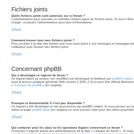
Fichiers joints
Quels fichiers joints sont autorisés sur ce forum ?
L’administrateur peut autoriser ou interdire certains types de fichiers joints. Si vous n’ête
chargé, contactez l’administrateur pour plus d’informations.
Haut
Comment trouver tous mes fichiers joints ?
Pour accéder à la liste des fichiers que vous avez joints à vos messages et messages pr
l’utilisateur puis
Gestion des fichiers joints
.
Haut
Concernant phpBB
Qui a développé ce logiciel de forum ?
Ce logiciel (dans sa version non modifiée) est développé et distribué par
phpBB Limited
,
sous la licence publique générale GNU version 2 (GPL-2.0) et peut être diffusé librement.
«
À propos de phpBB
» (en anglais).
Haut
Pourquoi la fonctionnalité X n’est pas disponible ?
Ce logiciel a été développé et mis sous licence par phpBB Limited. Si vous pensez qu’une
visitez la page
phpBB Ideas
(en anglais) où vous pouvez voter pour des idées proposée
Haut
Qui contacter pour les abus ou les questions légales concernant ce forum ?
Contactez n’importe lequel des administrateurs de la liste « L’équipe du forum ». Si vou