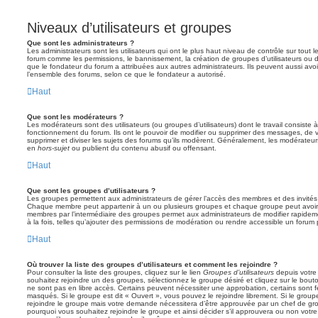
Niveaux d’utilisateurs et groupes
Que sont les administrateurs ?
Les administrateurs sont les utilisateurs qui ont le plus haut niveau de contrôle sur tout l
forum comme les permissions, le bannissement, la création de groupes d’utilisateurs ou d
que le fondateur du forum a attribuées aux autres administrateurs. Ils peuvent aussi avo
l’ensemble des forums, selon ce que le fondateur a autorisé.
Haut
Que sont les modérateurs ?
Les modérateurs sont des utilisateurs (ou groupes d’utilisateurs) dont le travail consiste à 
fonctionnement du forum. Ils ont le pouvoir de modifier ou supprimer des messages, de verr
supprimer et diviser les sujets des forums qu’ils modèrent. Généralement, les modérateur
en
hors-sujet
ou publient du contenu abusif ou offensant.
Haut
Que sont les groupes d’utilisateurs ?
Les groupes permettent aux administrateurs de gérer l’accès des membres et des invités 
Chaque membre peut appartenir à un ou plusieurs groupes et chaque groupe peut avoir 
membres par l’intermédiaire des groupes permet aux administrateurs de modifier rapide
à la fois, telles qu’ajouter des permissions de modération ou rendre accessible un forum 
Haut
Où trouver la liste des groupes d’utilisateurs et comment les rejoindre ?
Pour consulter la liste des groupes, cliquez sur le lien
Groupes d’utilisateurs
depuis votre 
souhaitez rejoindre un des groupes, sélectionnez le groupe désiré et cliquez sur le bout
ne sont pas en libre accès. Certains peuvent nécessiter une approbation, certains sont
masqués. Si le groupe est dit « Ouvert », vous pouvez le rejoindre librement. Si le grou
rejoindre le groupe mais votre demande nécessitera d’être approuvée par un chef de g
pourquoi vous souhaitez rejoindre le groupe et ainsi décider s’il approuvera ou non vot