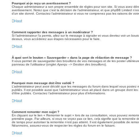
Pourquoi ai-je reçu un avertissement ?
Chaque administrateur a son propre ensemble de règles pour son site. Si vous avez dér
avertissement. Notez que c’est la décision de l’administrateur, et que phpBB Limited n’e
d’un site donné. Contactez l’administrateur si vous ne comprenez pas les raisons de votr
Haut
Comment rapporter des messages à un modérateur ?
Si l’administrateur l’a permis, allez sur le message à signaler et vous devriez voir un bo
dessus, vous accéderez aux étapes nécessaires pour le faire.
Haut
À quoi sert le bouton « Sauvegarder » dans la page de rédaction de message ?
Il vous permet de sauvegarder des brouillons de vos messages et de les poster ultérieure
panneau de l’utilisateur (onglet
Aperçu --> Gestion des brouillons
).
Haut
Pourquoi mon message doit être validé ?
L’administrateur peut avoir décidé que les messages du forum dans lequel vous postez né
publiés. Il est possible aussi que l’administrateur vous ait placé dans un groupe dont le
d’être publiés. Contactez l’administrateur pour plus d’informations.
Haut
Comment remonter mon sujet ?
En cliquant sur le lien « Remonter le sujet » lors de sa consultation, vous pouvez
remont
première page. Par ailleurs, si vous ne voyez pas ce lien, cela signifie que la remontée de
de temps pour autoriser la remontée n’est pas atteint. Il est également possible de rem
Néanmoins, assurez-vous de respecter les règles du forum en le faisant.
Haut