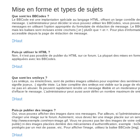
Mise en forme et types de sujets
Que sont les BBCodes ?
Le BBCode est une implantation spéciale au langage HTML, offrant un large contrôle d
message. L’administrateur peut décider si vous pouvez utiliser les BBCodes, vous pouve
messages en utilisant l’option appropriée du formulaire de rédaction de message. Le BB
mais les balises sont incluses entre crochets [ et ] plutôt que < et >. Pour plus d’informa
accessible depuis la page de rédaction de message.
Haut
Puis-je utiliser le HTML ?
Non, il n’est pas possible de publier du HTML sur ce forum. La plupart des mises en fo
appliquées avec les BBCodes.
Haut
Que sont les smileys ?
Les smileys, ou émoticônes, sont de petites images utilisées pour exprimer des sentimen
signifie joyeux, :( signifie triste. La liste complète des smileys est visible sur la page d
ne pas en abuser. Ils peuvent rapidement rendre un message illisible et un modérateur p
d’effacer le message. L’administrateur peut aussi avoir défini un nombre maximum de sm
Haut
Puis-je publier des images ?
Oui, vous pouvez afficher des images dans vos messages. Par ailleurs, si l’administrateur 
charger une image sur le forum. Autrement, vous devez lier une image placée sur un ser
http://www.exemple.com/mon-image.gif. Vous ne pouvez pas lier des images de votre ordi
public) ni des images placées derrière des mécanismes d’authentification, exemple : boîte
protégés par un mot de passe, etc. Pour afficher l’image, utilisez la balise BBCode [img].
Haut