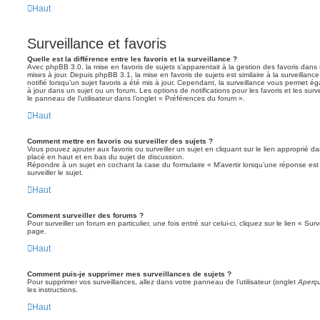
Haut
Surveillance et favoris
Quelle est la différence entre les favoris et la surveillance ?
Avec phpBB 3.0, la mise en favoris de sujets s’apparentait à la gestion des favoris dans 
mises à jour. Depuis phpBB 3.1, la mise en favoris de sujets est similaire à la surveillan
notifié lorsqu’un sujet favoris a été mis à jour. Cependant, la surveillance vous permet éga
à jour dans un sujet ou un forum. Les options de notifications pour les favoris et les sur
le panneau de l’utilisateur dans l’onglet « Préférences du forum ».
Haut
Comment mettre en favoris ou surveiller des sujets ?
Vous pouvez ajouter aux favoris ou surveiller un sujet en cliquant sur le lien approprié d
placé en haut et en bas du sujet de discussion.
Répondre à un sujet en cochant la case du formulaire « M’avertir lorsqu’une réponse es
surveiller le sujet.
Haut
Comment surveiller des forums ?
Pour surveiller un forum en particulier, une fois entré sur celui-ci, cliquez sur le lien « Su
page.
Haut
Comment puis-je supprimer mes surveillances de sujets ?
Pour supprimer vos surveillances, allez dans votre panneau de l’utilisateur (onglet
Aperçu
les instructions.
Haut