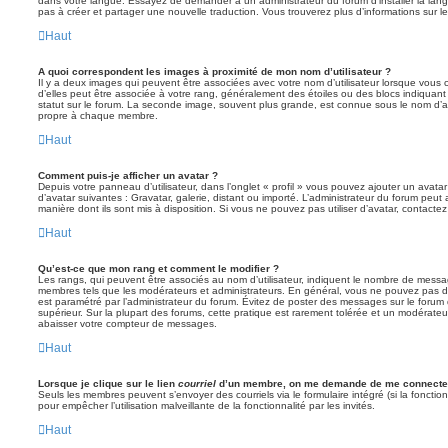
dans votre langue. Essayez de demander à un administrateur du forum d’installer la langue
pas à créer et partager une nouvelle traduction. Vous trouverez plus d’informations sur le
Haut
A quoi correspondent les images à proximité de mon nom d’utilisateur ?
Il y a deux images qui peuvent être associées avec votre nom d’utilisateur lorsque vous 
d’elles peut être associée à votre rang, généralement des étoiles ou des blocs indiqua
statut sur le forum. La seconde image, souvent plus grande, est connue sous le nom d’
propre à chaque membre.
Haut
Comment puis-je afficher un avatar ?
Depuis votre panneau d’utilisateur, dans l’onglet « profil » vous pouvez ajouter un avata
d’avatar suivantes : Gravatar, galerie, distant ou importé. L’administrateur du forum peut 
manière dont ils sont mis à disposition. Si vous ne pouvez pas utiliser d’avatar, contacte
Haut
Qu’est-ce que mon rang et comment le modifier ?
Les rangs, qui peuvent être associés au nom d’utilisateur, indiquent le nombre de messag
membres tels que les modérateurs et administrateurs. En général, vous ne pouvez pas direc
est paramétré par l’administrateur du forum. Évitez de poster des messages sur le forum
supérieur. Sur la plupart des forums, cette pratique est rarement tolérée et un modérateu
abaisser votre compteur de messages.
Haut
Lorsque je clique sur le lien
courriel
d’un membre, on me demande de me connecter
Seuls les membres peuvent s’envoyer des courriels via le formulaire intégré (si la fonction 
pour empêcher l’utilisation malveillante de la fonctionnalité par les invités.
Haut