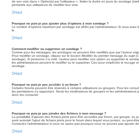
de son vote dans « Option(s) par l’utilisateur », limiter la durée en jours du sondage (mett
permettre aux utilisateurs de modifier leur vote.
Haut
Pourquoi ne puis-je pas ajouter plus d’options à mon sondage ?
Le nombre d’options maximum par sondage est défini par l’administrateur. Si vous avez be
le.
Haut
Comment modifier ou supprimer un sondage ?
Comme pour les messages, les sondages ne peuvent être modifiés que par l’auteur origi
Pour modifier un sondage, cliquez sur le bouton
Modifier
du premier message du sujet (c’e
sondage). Si personne n’a voté, l’auteur peut modifier une option ou supprimer le sonda
les administrateurs peuvent le modifier ou le supprimer. Ceci pour empêcher le trucage e
sondage.
Haut
Pourquoi ne puis-je pas accéder à un forum ?
Certains forums peuvent être réservés à certains utilisateurs ou groupes. Pour les consulter
les permissions s’y rapportant. Seuls les modérateurs de groupes et les administrateur
donc les contacter.
Haut
Pourquoi ne puis-je pas joindre des fichiers à mon message ?
La possibilité d’ajouter des fichiers joints peut être accordée par forum, par groupe, ou pa
avoir autorisé l’ajout de fichiers joints pour le forum dans lequel vous postez, ou peut-ê
Contactez l’administrateur si vous ne savez pas pourquoi vous ne pouvez pas ajouter de f
Haut