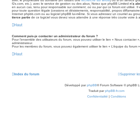
avec le propriétaire du domaine (en faisant une
recherche sur whois
) ou si un service gra
f2s.com, etc.), avec le service de gestion ou des abus. Notez que phpBB Limited
n’a ab
en aucun cas, tenu pour responsable sur
comment
,
où
ou
par qui
ce forum est utilisé. I
pour toute question légale (cessions et désistements, responsabilité, propos diffamatoire
Internet phpbb.com ou au logiciel phpBB lui-même. Si vous adressez un courriel au grou
tierce partie
de ce logiciel vous devez vous attendre à une réponse très courte voire à
Haut
Comment puis-je contacter un administrateur du forum ?
Pour l’ensemble des utilisateurs du forum, vous pouvez utiliser le lien « Nous contacter »,
administrateur.
Pour les membres du forum, vous pouvez également utiliser le lien « L’équipe du forum »
Haut
Index du forum
Supprimer le
Développé par
phpBB
® Forum Software © phpBB L
Traduit par
phpBB-fr.com
Confidentialité
|
Conditions