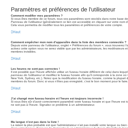
Paramètres et préférences de l’utilisateur
Comment modifier mes paramètres ?
Si vous êtes membre de ce forum, tous vos paramètres sont stockés dans notre base de
Panneau de l’utilisateur
(généralement ce lien est accessible en cliquant sur votre nom d
Cela vous permettra de modifier tous les paramètres et préférences de votre compte.
Haut
Comment empêcher mon nom d’apparaître dans la liste des membres connectés ?
Depuis votre panneau de l’utilisateur, onglet « Préférences du forum », vous trouverez l’
activez cette option vous ne serez visible que par les administrateurs, les modérateurs
membres invisibles.
Haut
Les heures ne sont pas correctes !
Il est possible que l’heure affichée utilise un fuseau horaire différent de celui dans leq
panneau de l’utilisateur
et modifiez le fuseau horaire afin qu’il corresponde à la zone où 
New York, Sydney, etc.). Notez que la modification du fuseau horaire, comme la plupart 
membres du forum. Donc si vous n’êtes pas enregistré, c’est le bon moment pour le faire
Haut
J’ai changé mon fuseau horaire et l’heure est toujours incorrecte !
Si vous êtes sûr d’avoir correctement paramétré votre fuseau horaire et que l’heure est to
ne soit pas à l’heure. Signalez ce problème à un administrateur.
Haut
Ma langue n’est pas dans la liste !
La raison la plus probable est que l’administrateur n’ait pas installé votre langue ou bi