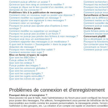
Comment puis-je afficher un avatar ?
Comment rechercher d
Qu’est-ce que mon rang et comment le modifier ?
Pourquoi ma recherch
Lorsque je clique sur le lien
courriel
d’un membre, on me
Pourquoi ma recherch
demande de me connecter !?
Comment rechercher 
Problèmes liés à la publication de messages
Comment puis-je trou
Comment créer un nouveau sujet ou poster une réponse ?
Surveillance et favor
Comment modifier ou supprimer un message ?
Quelle est la différenc
Comment ajouter une signature à mes messages ?
Comment mettre en fav
Comment créer un sondage ?
Comment surveiller d
Pourquoi ne puis-je pas ajouter plus d’options à mon
Comment puis-je suppr
sondage ?
Fichiers joints
Comment modifier ou supprimer un sondage ?
Quels fichiers joints 
Pourquoi ne puis-je pas accéder à un forum ?
Comment trouver tous 
Pourquoi ne puis-je pas joindre des fichiers à mon message ?
Concernant phpBB
Pourquoi ai-je reçu un avertissement ?
Qui a développé ce lo
Comment rapporter des messages à un modérateur ?
Pourquoi la fonctionna
À quoi sert le bouton « Sauvegarder » dans la page de
Qui contacter pour le
rédaction de message ?
concernant ce forum 
Pourquoi mon message doit être validé ?
Comment puis-je conta
Comment remonter mon sujet ?
Mise en forme et types de sujets
Que sont les BBCodes ?
Puis-je utiliser le HTML ?
Que sont les smileys ?
Puis-je publier des images ?
Que sont les annonces globales ?
Que sont les annonces ?
Que sont les sujets épinglés ?
Que sont les sujets verrouillés ?
Que sont les icônes de sujet ?
Problèmes de connexion et d’enregistrement
Pourquoi dois-je m’enregistrer ?
Vous pouvez ne pas le faire, mais l’administrateur du forum peut avoir configuré les forums
pour poster des messages. Par ailleurs, l’enregistrement vous permet de bénéficier de f
inaccessibles aux invités comme les avatars personnalisés, la messagerie privée, l’envoi
l’adhésion à des groupes, etc. La création d’un compte est rapide et vivement conseillée