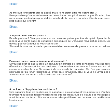
Haut
Je me suis enregistré par le passé mais je ne peux plus me connecter ?!
Il est possible qu’un administrateur ait désactivé ou supprimé votre compte. En effet, il 
membres ne postant pas pour réduire la taille de la base de données. Si cela vous arrive
plus investi sur le forum.
Haut
J’ai perdu mon mot de passe !
Pas de panique ! Bien que votre mot de passe ne puisse pas être récupéré, il peut facileme
rendez vous sur la page de connexion puis cliquez sur
J’ai oublié mon mot de passe
. Su
devriez pouvoir à nouveau vous connecter.
Si toutefois vous ne parveniez pas à réinitialiser votre mot de passe, contactez un admin
Haut
Pourquoi suis-je automatiquement déconnecté ?
Si vous ne cochez pas la case
Se souvenir de moi
lors de votre connexion, vous ne res
déterminée. Cela empêche que quelqu’un d’autre utilise votre compte à votre insu en util
connecté, cochez la case
Se souvenir de moi
lors de la connexion. Ce n’est pas recomma
pour accéder au forum (bibliothèque, cyber-café, université, etc.). Si vous ne voyez pas c
administrateur du forum a désactivé cette fonctionnalité.
Haut
À quoi sert « Supprimer les cookies » ?
Cela supprime tous les cookies créés par phpBB qui conservent vos paramètres d’authenti
fournissent aussi des fonctionnalités telles que les indicateurs de lecture des messages (l
administrateur du forum. Si vous rencontrez des problèmes de connexion ou de déconnex
les résoudre.
Haut