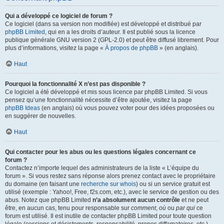
Qui a développé ce logiciel de forum ?
Ce logiciel (dans sa version non modifiée) est développé et distribué par
phpBB Limited
, qui en a les droits d’auteur. Il est publié sous la licence
publique générale GNU version 2 (GPL-2.0) et peut être diffusé librement. Pour
plus d’informations, visitez la page «
À propos de phpBB
» (en anglais).
Haut
Pourquoi la fonctionnalité X n’est pas disponible ?
Ce logiciel a été développé et mis sous licence par phpBB Limited. Si vous
pensez qu’une fonctionnalité nécessite d’être ajoutée, visitez la page
phpBB Ideas
(en anglais) où vous pouvez voter pour des idées proposées ou
en suggérer de nouvelles.
Haut
Qui contacter pour les abus ou les questions légales concernant ce
forum ?
Contactez n’importe lequel des administrateurs de la liste « L’équipe du
forum ». Si vous restez sans réponse alors prenez contact avec le propriétaire
du domaine (en faisant une
recherche sur whois
) ou si un service gratuit est
utilisé (exemple : Yahoo!, Free, f2s.com, etc.), avec le service de gestion ou des
abus. Notez que phpBB Limited
n’a absolument aucun contrôle
et ne peut
être, en aucun cas, tenu pour responsable sur
comment
,
où
ou
par qui
ce
forum est utilisé. Il est inutile de contacter phpBB Limited pour toute question