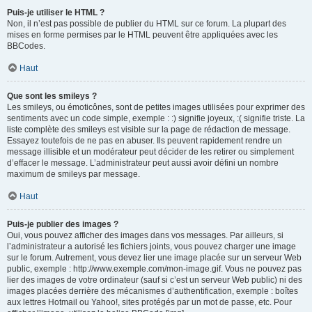
Puis-je utiliser le HTML ?
Non, il n’est pas possible de publier du HTML sur ce forum. La plupart des
mises en forme permises par le HTML peuvent être appliquées avec les
BBCodes.
Haut
Que sont les smileys ?
Les smileys, ou émoticônes, sont de petites images utilisées pour exprimer des
sentiments avec un code simple, exemple : :) signifie joyeux, :( signifie triste. La
liste complète des smileys est visible sur la page de rédaction de message.
Essayez toutefois de ne pas en abuser. Ils peuvent rapidement rendre un
message illisible et un modérateur peut décider de les retirer ou simplement
d’effacer le message. L’administrateur peut aussi avoir défini un nombre
maximum de smileys par message.
Haut
Puis-je publier des images ?
Oui, vous pouvez afficher des images dans vos messages. Par ailleurs, si
l’administrateur a autorisé les fichiers joints, vous pouvez charger une image
sur le forum. Autrement, vous devez lier une image placée sur un serveur Web
public, exemple : http://www.exemple.com/mon-image.gif. Vous ne pouvez pas
lier des images de votre ordinateur (sauf si c’est un serveur Web public) ni des
images placées derrière des mécanismes d’authentification, exemple : boîtes
aux lettres Hotmail ou Yahoo!, sites protégés par un mot de passe, etc. Pour