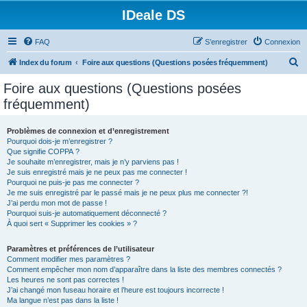
IDeale DS
FAQ
S’enregistrer
Connexion
R
Index du forum
Foire aux questions (Questions posées fréquemment)
e
Foire aux questions (Questions posées
c
fréquemment)
h
e
Problèmes de connexion et d’enregistrement
Pourquoi dois-je m’enregistrer ?
r
Que signifie COPPA ?
c
Je souhaite m’enregistrer, mais je n’y parviens pas !
Je suis enregistré mais je ne peux pas me connecter !
h
Pourquoi ne puis-je pas me connecter ?
Je me suis enregistré par le passé mais je ne peux plus me connecter ?!
e
J’ai perdu mon mot de passe !
r
Pourquoi suis-je automatiquement déconnecté ?
À quoi sert « Supprimer les cookies » ?
Paramètres et préférences de l’utilisateur
Comment modifier mes paramètres ?
Comment empêcher mon nom d’apparaître dans la liste des membres connectés ?
Les heures ne sont pas correctes !
J’ai changé mon fuseau horaire et l’heure est toujours incorrecte !
Ma langue n’est pas dans la liste !