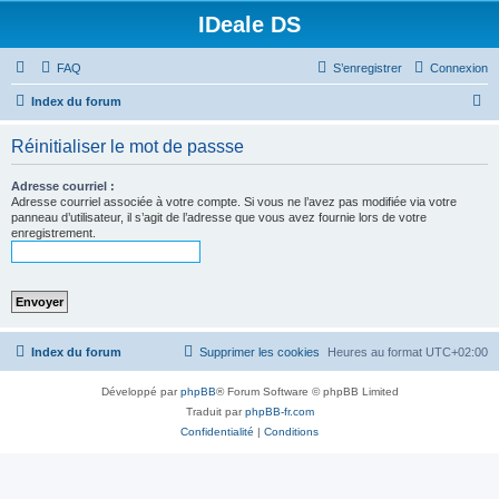
IDeale DS
FAQ
S’enregistrer
Connexion
R
Index du forum
e
Réinitialiser le mot de passse
c
h
Adresse courriel :
Adresse courriel associée à votre compte. Si vous ne l’avez pas modifiée via votre
e
panneau d’utilisateur, il s’agit de l’adresse que vous avez fournie lors de votre
enregistrement.
r
c
h
e
r
Index du forum
Supprimer les cookies
Heures au format
UTC+02:00
Développé par
phpBB
® Forum Software © phpBB Limited
Traduit par
phpBB-fr.com
Confidentialité
|
Conditions