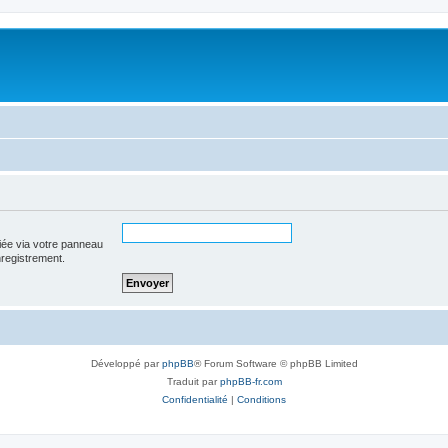
iée via votre panneau
enregistrement.
Développé par
phpBB
® Forum Software © phpBB Limited
Traduit par
phpBB-fr.com
Confidentialité
|
Conditions