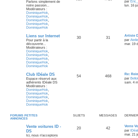
par
Eric
Parlons simplement de
notre passion...
lun. 16 j
Modérateurs :
DominiqueHok
,
DominiqueHok
,
DominiqueHok
,
DominiqueHok
,
DominiqueHok
Liens sur Internet
Artiste 
30
31
par
Atelie
Pour partir à la
découverte...
mar. 19 
Modérateurs :
DominiqueHok
,
DominiqueHok
,
DominiqueHok
,
DominiqueHok
,
DominiqueHok
Club IDéale DS
Re: Rei
54
468
par
Bello
Espace réservé aux
adhérents IDéale DS
sam. 4 m
Modérateurs :
DominiqueHok
,
DominiqueHok
,
DominiqueHok
,
DominiqueHok
,
DominiqueHok
FORUMS PETITES
SUJETS
MESSAGES
DERNIE
ANNONCES
Vente voitures ID -
Vente V
20
42
par
IDéal
DS
mar. 21 j
Ici, nous n'acceptons