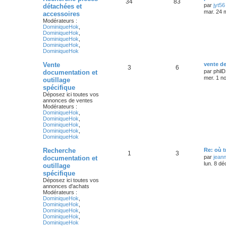
34
83
par
jyt56
détachées et
mar. 24 
accessoires
Modérateurs :
DominiqueHok
,
DominiqueHok
,
DominiqueHok
,
DominiqueHok
,
DominiqueHok
Vente
vente d
3
6
par
phil
documentation et
mer. 1 n
outillage
spécifique
Déposez ici toutes vos
annonces de ventes
Modérateurs :
DominiqueHok
,
DominiqueHok
,
DominiqueHok
,
DominiqueHok
,
DominiqueHok
Recherche
Re: où t
1
3
par
jean
documentation et
lun. 8 dé
outillage
spécifique
Déposez ici toutes vos
annonces d'achats
Modérateurs :
DominiqueHok
,
DominiqueHok
,
DominiqueHok
,
DominiqueHok
,
DominiqueHok