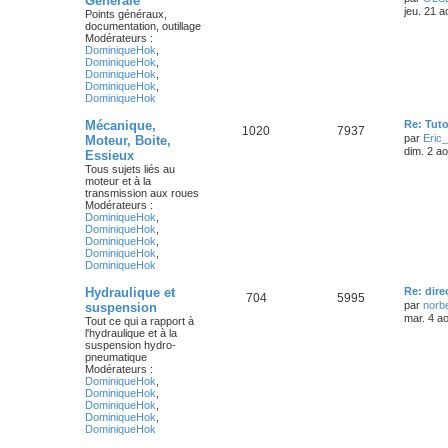
Générale
jeu. 21 
Points généraux,
documentation, outillage
Modérateurs :
DominiqueHok
,
DominiqueHok
,
DominiqueHok
,
DominiqueHok
,
DominiqueHok
Mécanique,
Re: Tuto
1020
7937
par
Eric
Moteur, Boite,
dim. 2 a
Essieux
Tous sujets liés au
moteur et à la
transmission aux roues
Modérateurs :
DominiqueHok
,
DominiqueHok
,
DominiqueHok
,
DominiqueHok
,
DominiqueHok
Hydraulique et
Re: dire
704
5995
par
norb
suspension
mar. 4 a
Tout ce qui a rapport à
l'hydraulique et à la
suspension hydro-
pneumatique
Modérateurs :
DominiqueHok
,
DominiqueHok
,
DominiqueHok
,
DominiqueHok
,
DominiqueHok