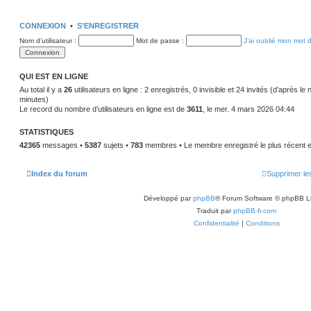
CONNEXION
•
S’ENREGISTRER
Nom d’utilisateur :
Mot de passe :
J’ai oublié mon mot 
QUI EST EN LIGNE
Au total il y a
26
utilisateurs en ligne : 2 enregistrés, 0 invisible et 24 invités (d’après le
minutes)
Le record du nombre d’utilisateurs en ligne est de
3611
, le mer. 4 mars 2026 04:44
STATISTIQUES
42365
messages •
5387
sujets •
783
membres • Le membre enregistré le plus récent 
Index du forum
Supprimer le
Développé par
phpBB
® Forum Software © phpBB L
Traduit par
phpBB-fr.com
Confidentialité
|
Conditions