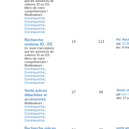
que les annonces de
voitures ID ou DS.
Merci de votre
compréhension !
Modérateurs :
DominiqueHok
,
DominiqueHok
,
DominiqueHok
,
DominiqueHok
,
DominiqueHok
Recherche
Re: Rec
14
113
par
OLS
voitures ID - DS
jeu. 8 m
Ici, nous n'acceptons
que les annonces de
voitures ID ou DS.
Merci de votre
compréhension !
Modérateurs :
DominiqueHok
,
DominiqueHok
,
DominiqueHok
,
DominiqueHok
,
DominiqueHok
Vente pièces
Vends ch
27
56
par
jcm
détachées et
dim. 27 j
accessoires
Modérateurs :
DominiqueHok
,
DominiqueHok
,
DominiqueHok
,
DominiqueHok
,
DominiqueHok
Recherche pièces
porte ar