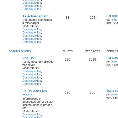
DominiqueHok
,
DominiqueHok
,
DominiqueHok
Téléchargement
Re: htt
88
122
par
jean
Documents techniques
à télécharger
dim. 22 
Modérateurs :
DominiqueHok
,
DominiqueHok
,
DominiqueHok
,
DominiqueHok
,
DominiqueHok
FORUMS DIVERS
SUJETS
MESSAGES
DERNIE
Vos DS
Re: Gara
290
3589
par
jean
Parlez nous de l'objet de
vos rêves
lun. 3 ao
Modérateurs :
DominiqueHok
,
DominiqueHok
,
DominiqueHok
,
DominiqueHok
,
DominiqueHok
La DS dans les
Trafic d
126
806
par
jean
media
ven. 8 m
Informations et
anecdotes sur la DS au
cinéma, dans la presse,
etc...
Modérateurs :
DominiqueHok
,
DominiqueHok
,