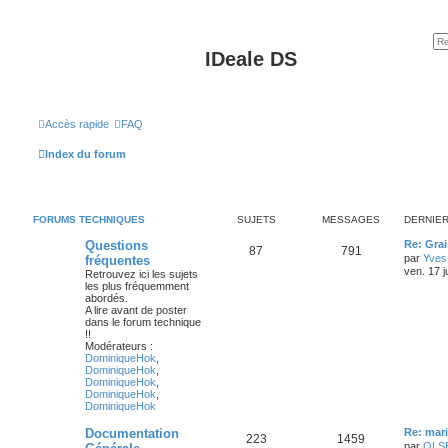
IDeale DS
Accès rapide
FAQ
Index du forum
FORUMS TECHNIQUES
SUJETS
MESSAGES
DERNIE
Questions
Re: Gra
87
791
par
Yves
fréquentes
ven. 17 j
Retrouvez ici les sujets
les plus fréquemment
abordés.
A lire avant de poster
dans le forum technique
!!
Modérateurs :
DominiqueHok
,
DominiqueHok
,
DominiqueHok
,
DominiqueHok
,
DominiqueHok
Documentation
Re: mari
223
1459
par
OLS