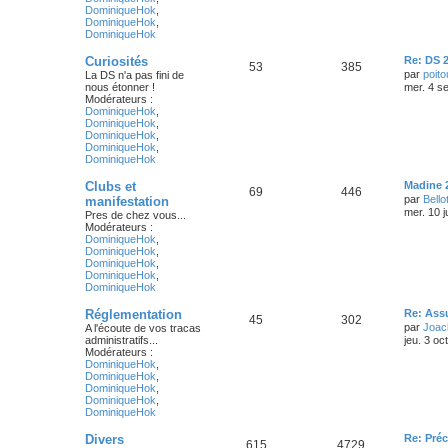
DominiqueHok
,
DominiqueHok
,
DominiqueHok
Curiosités
Re: DS 
53
385
par
poito
La DS n'a pas fini de
nous étonner !
mer. 4 s
Modérateurs :
DominiqueHok
,
DominiqueHok
,
DominiqueHok
,
DominiqueHok
,
DominiqueHok
Clubs et
Madine 
69
446
par
Bello
manifestation
mer. 10 j
Pres de chez vous...
Modérateurs :
DominiqueHok
,
DominiqueHok
,
DominiqueHok
,
DominiqueHok
,
DominiqueHok
Réglementation
Re: Ass
45
302
par
Joac
A l'écoute de vos tracas
administratifs...
jeu. 3 oc
Modérateurs :
DominiqueHok
,
DominiqueHok
,
DominiqueHok
,
DominiqueHok
,
DominiqueHok
Divers
Re: Préc
615
4729