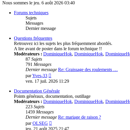
Nous sommes le jeu. 6 août 2026 03:40
Forums techniques
Sujets
Messages
Dernier message
Questions fréquentes
Retrouvez ici les sujets les plus fréquemment abordés.
A lire avant de poster dans le forum technique !!
Modérateurs :
DominiqueHok
,
DominiqueHok
,
DominiqueH
87
Sujets
791
Messages
Dernier message
Re: Graissage des roulements …
Voir
par
Yves-33
le
ven. 17 juil. 2026 11:29
dernier
message
Documentation Générale
Points généraux, documentation, outillage
Modérateurs :
DominiqueHok
,
DominiqueHok
,
DominiqueH
223
Sujets
1459
Messages
Dernier message
Re: mariage de raison ?
Voir
par
OLSEG
le
jeu. 21 août 2025 21:47