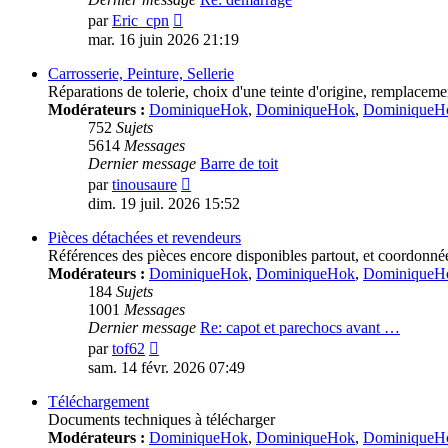
Voir
par
Eric_cpn
le
mar. 16 juin 2026 21:19
dernier
message
Carrosserie, Peinture, Sellerie
Réparations de tolerie, choix d'une teinte d'origine, remplacemen
Modérateurs :
DominiqueHok
,
DominiqueHok
,
DominiqueH
752
Sujets
5614
Messages
Dernier message
Barre de toit
Voir
par
tinousaure
le
dim. 19 juil. 2026 15:52
dernier
message
Pièces détachées et revendeurs
Références des pièces encore disponibles partout, et coordonné
Modérateurs :
DominiqueHok
,
DominiqueHok
,
DominiqueH
184
Sujets
1001
Messages
Dernier message
Re: capot et parechocs avant …
Voir
par
tof62
le
sam. 14 févr. 2026 07:49
dernier
message
Téléchargement
Documents techniques à télécharger
Modérateurs :
DominiqueHok
,
DominiqueHok
,
DominiqueH