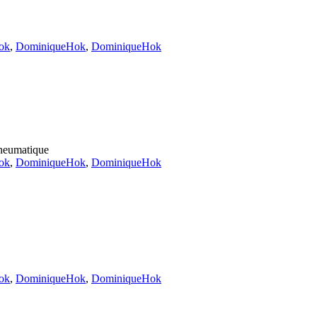
ok
,
DominiqueHok
,
DominiqueHok
pneumatique
ok
,
DominiqueHok
,
DominiqueHok
ok
,
DominiqueHok
,
DominiqueHok