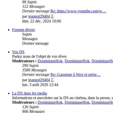
88
Sujets
122
Messages
Dernier message
Re: https://www.youtube.com/w…
Voir
par
jeannot29404
le
dim. 22 déc. 2024 10:06
dernier
message
Forums divers
Sujets
Messages
Dernier message
Vos DS
Parlez nous de l'objet de vos rêves
Modérateurs :
DominiqueHok
,
DominiqueHok
,
DominiqueH
290
Sujets
3589
Messages
Dernier message
Re: Garagiste à Nice et prése…
Voir
par
jeannot29404
le
lun. 3 août 2026 12:44
dernier
message
La DS dans les media
Informations et anecdotes sur la DS au cinéma, dans la presse, e
Modérateurs :
DominiqueHok
,
DominiqueHok
,
DominiqueH
126
Sujets
806
Messages