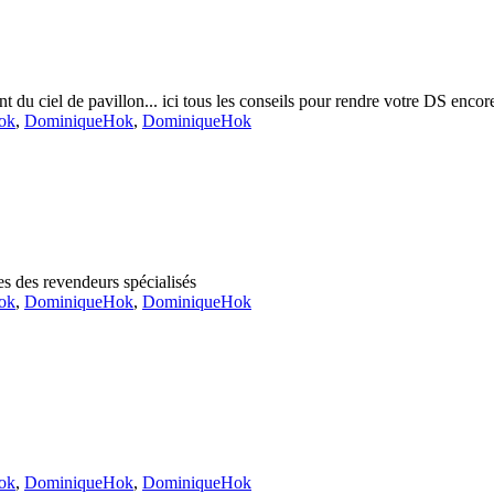
t du ciel de pavillon... ici tous les conseils pour rendre votre DS encore
ok
,
DominiqueHok
,
DominiqueHok
es des revendeurs spécialisés
ok
,
DominiqueHok
,
DominiqueHok
ok
,
DominiqueHok
,
DominiqueHok