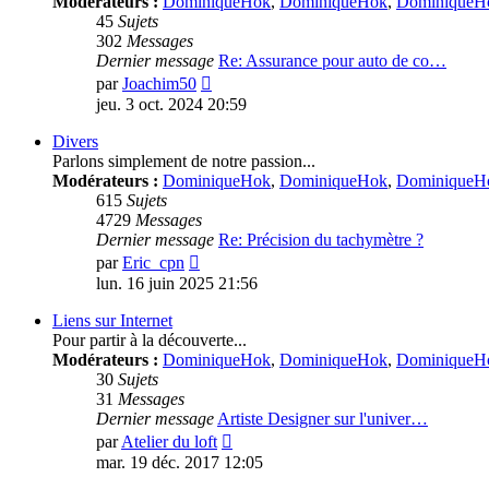
Modérateurs :
DominiqueHok
,
DominiqueHok
,
DominiqueH
45
Sujets
302
Messages
Dernier message
Re: Assurance pour auto de co…
Voir
par
Joachim50
le
jeu. 3 oct. 2024 20:59
dernier
message
Divers
Parlons simplement de notre passion...
Modérateurs :
DominiqueHok
,
DominiqueHok
,
DominiqueH
615
Sujets
4729
Messages
Dernier message
Re: Précision du tachymètre ?
Voir
par
Eric_cpn
le
lun. 16 juin 2025 21:56
dernier
message
Liens sur Internet
Pour partir à la découverte...
Modérateurs :
DominiqueHok
,
DominiqueHok
,
DominiqueH
30
Sujets
31
Messages
Dernier message
Artiste Designer sur l'univer…
Voir
par
Atelier du loft
le
mar. 19 déc. 2017 12:05
dernier