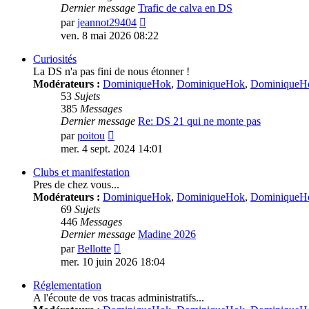
Dernier message
Trafic de calva en DS
Voir
par
jeannot29404
le
ven. 8 mai 2026 08:22
dernier
message
Curiosités
La DS n'a pas fini de nous étonner !
Modérateurs :
DominiqueHok
,
DominiqueHok
,
DominiqueH
53
Sujets
385
Messages
Dernier message
Re: DS 21 qui ne monte pas
Voir
par
poitou
le
mer. 4 sept. 2024 14:01
dernier
message
Clubs et manifestation
Pres de chez vous...
Modérateurs :
DominiqueHok
,
DominiqueHok
,
DominiqueH
69
Sujets
446
Messages
Dernier message
Madine 2026
Voir
par
Bellotte
le
mer. 10 juin 2026 18:04
dernier
message
Réglementation
A l'écoute de vos tracas administratifs...