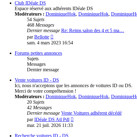
message
Club IDéale DS
Espace réservé aux adhérents IDéale DS
Modérateurs :
DominiqueHok
,
DominiqueHok
,
DominiqueH
54
Sujets
468
Messages
Dernier message
Re: Reims salon des 4 et 5 ma…
Voir
par
Bellotte
le
sam. 4 mars 2023 16:54
dernier
message
Forums petites annonces
Sujets
Messages
Dernier message
Vente voitures ID - DS
Ici, nous n'acceptons que les annonces de voitures ID ou DS.
Merci de votre compréhension !
Modérateurs :
DominiqueHok
,
DominiqueHok
,
DominiqueH
20
Sujets
42
Messages
Dernier message
Vente Voitures adhérent décédé
Voir
par
IDéale DS Atl Pdl
le
mar. 21 juil. 2026 11:33
dernier
message
Recherche voitures ID - DS