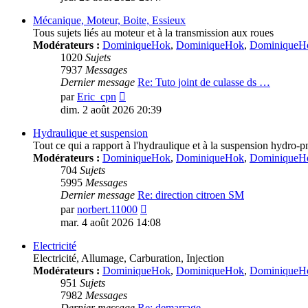
dernier
message
Mécanique, Moteur, Boite, Essieux
Tous sujets liés au moteur et à la transmission aux roues
Modérateurs :
DominiqueHok
,
DominiqueHok
,
DominiqueH
1020
Sujets
7937
Messages
Dernier message
Re: Tuto joint de culasse ds …
Voir
par
Eric_cpn
le
dim. 2 août 2026 20:39
dernier
message
Hydraulique et suspension
Tout ce qui a rapport à l'hydraulique et à la suspension hydro-
Modérateurs :
DominiqueHok
,
DominiqueHok
,
DominiqueH
704
Sujets
5995
Messages
Dernier message
Re: direction citroen SM
Voir
par
norbert.11000
le
mar. 4 août 2026 14:08
dernier
message
Electricité
Electricité, Allumage, Carburation, Injection
Modérateurs :
DominiqueHok
,
DominiqueHok
,
DominiqueH
951
Sujets
7982
Messages
Dernier message
Re: demarrage