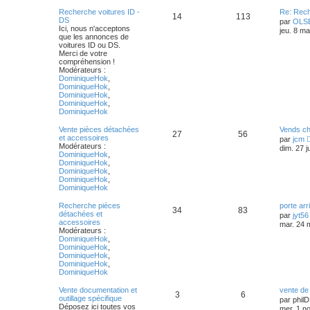
Recherche voitures ID -
Re: Rec
14
113
DS
par
OLS
Ici, nous n'acceptons
jeu. 8 m
que les annonces de
voitures ID ou DS.
Merci de votre
compréhension !
Modérateurs :
DominiqueHok
,
DominiqueHok
,
DominiqueHok
,
DominiqueHok
,
DominiqueHok
Vente pièces détachées
Vends ch
27
56
et accessoires
par
jcm
Modérateurs :
dim. 27 j
DominiqueHok
,
DominiqueHok
,
DominiqueHok
,
DominiqueHok
,
DominiqueHok
Recherche pièces
porte arr
34
83
détachées et
par
jyt56
accessoires
mar. 24 
Modérateurs :
DominiqueHok
,
DominiqueHok
,
DominiqueHok
,
DominiqueHok
,
DominiqueHok
Vente documentation et
vente de
3
6
outillage spécifique
par
phil
Déposez ici toutes vos
mer. 1 n