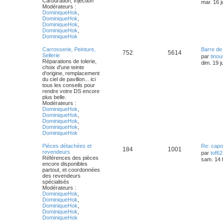
Carburation, Injection
mar. 16 j
Modérateurs :
DominiqueHok
,
DominiqueHok
,
DominiqueHok
,
DominiqueHok
,
DominiqueHok
Carrosserie, Peinture,
Barre de 
752
5614
Sellerie
par
tino
Réparations de tolerie,
dim. 19 j
choix d'une teinte
d'origine, remplacement
du ciel de pavillon... ici
tous les conseils pour
rendre votre DS encore
plus belle.
Modérateurs :
DominiqueHok
,
DominiqueHok
,
DominiqueHok
,
DominiqueHok
,
DominiqueHok
Pièces détachées et
Re: capo
184
1001
revendeurs
par
tof62
Références des pièces
sam. 14 
encore disponibles
partout, et coordonnées
des revendeurs
spécialisés
Modérateurs :
DominiqueHok
,
DominiqueHok
,
DominiqueHok
,
DominiqueHok
,
DominiqueHok