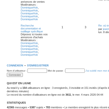
annonces de ventes
Modérateurs :
DominiqueHok
,
DominiqueHok
,
DominiqueHok
,
DominiqueHok
,
DominiqueHok
Recherche
Re: où tr
1
3
documentation et
par
jean
outillage spécifique
lun. 8 dé
Déposez ici toutes vos
annonces d'achats
Modérateurs :
DominiqueHok
,
DominiqueHok
,
DominiqueHok
,
DominiqueHok
,
DominiqueHok
CONNEXION
•
S’ENREGISTRER
Nom d’utilisateur :
Mot de passe :
J’ai oublié mon mot 
QUI EST EN LIGNE
Au total il y a
154
utilisateurs en ligne : 3 enregistrés, 0 invisible et 151 invités (d’après 
dernières minutes)
Le record du nombre d’utilisateurs en ligne est de
3611
, le mer. 4 mars 2026 04:44
STATISTIQUES
42365
messages •
5387
sujets •
783
membres • Le membre enregistré le plus récent 