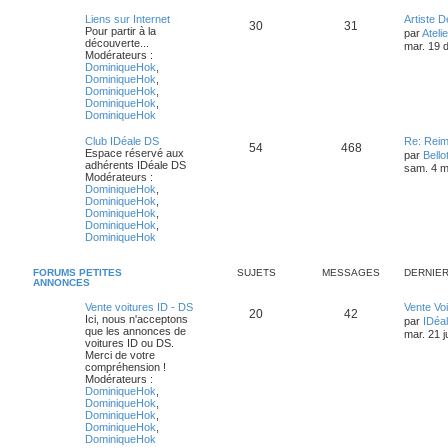
Liens sur Internet
Artiste D
30
31
Pour partir à la
par
Atelie
découverte...
mar. 19 
Modérateurs :
DominiqueHok
,
DominiqueHok
,
DominiqueHok
,
DominiqueHok
,
DominiqueHok
Club IDéale DS
Re: Reim
54
468
Espace réservé aux
par
Bello
adhérents IDéale DS
sam. 4 m
Modérateurs :
DominiqueHok
,
DominiqueHok
,
DominiqueHok
,
DominiqueHok
,
DominiqueHok
FORUMS PETITES
SUJETS
MESSAGES
DERNIE
ANNONCES
Vente voitures ID - DS
Vente Vo
20
42
Ici, nous n'acceptons
par
IDéal
que les annonces de
mar. 21 j
voitures ID ou DS.
Merci de votre
compréhension !
Modérateurs :
DominiqueHok
,
DominiqueHok
,
DominiqueHok
,
DominiqueHok
,
DominiqueHok