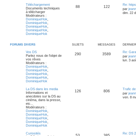
Téléchargement
Re: http
88
122
Documents techniques
par
jean
à télécharger
dim. 22 
Modérateurs :
DominiqueHok
,
DominiqueHok
,
DominiqueHok
,
DominiqueHok
,
DominiqueHok
FORUMS DIVERS
SUJETS
MESSAGES
DERNIE
Vos DS
Re: Gara
290
3589
Parlez nous de l'objet de
par
jean
vos rêves
lun. 3 ao
Modérateurs :
DominiqueHok
,
DominiqueHok
,
DominiqueHok
,
DominiqueHok
,
DominiqueHok
La DS dans les media
Trafic d
126
806
Informations et
par
jean
anecdotes sur la DS au
ven. 8 m
cinéma, dans la presse,
etc...
Modérateurs :
DominiqueHok
,
DominiqueHok
,
DominiqueHok
,
DominiqueHok
,
DominiqueHok
Curiosités
Re: DS 2
53
385