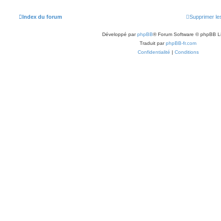
Index du forum
Supprimer le
Développé par
phpBB
® Forum Software © phpBB L
Traduit par
phpBB-fr.com
Confidentialité
|
Conditions