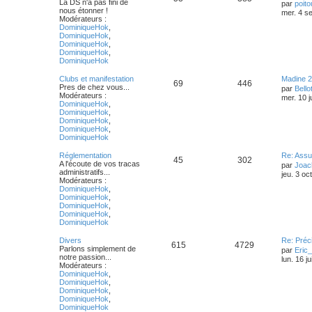
La DS n'a pas fini de
par
poito
nous étonner !
mer. 4 s
Modérateurs :
DominiqueHok
,
DominiqueHok
,
DominiqueHok
,
DominiqueHok
,
DominiqueHok
Clubs et manifestation
Madine 
69
446
Pres de chez vous...
par
Bello
Modérateurs :
mer. 10 j
DominiqueHok
,
DominiqueHok
,
DominiqueHok
,
DominiqueHok
,
DominiqueHok
Réglementation
Re: Assu
45
302
A l'écoute de vos tracas
par
Joac
administratifs...
jeu. 3 oc
Modérateurs :
DominiqueHok
,
DominiqueHok
,
DominiqueHok
,
DominiqueHok
,
DominiqueHok
Divers
Re: Préc
615
4729
Parlons simplement de
par
Eric
notre passion...
lun. 16 j
Modérateurs :
DominiqueHok
,
DominiqueHok
,
DominiqueHok
,
DominiqueHok
,
DominiqueHok