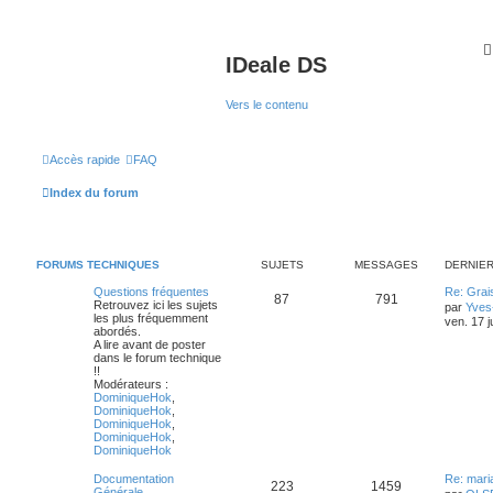
IDeale DS
Vers le contenu
Accès rapide
FAQ
Index du forum
FORUMS TECHNIQUES
SUJETS
MESSAGES
DERNIE
Questions fréquentes
Re: Grai
87
791
Retrouvez ici les sujets
par
Yves
les plus fréquemment
ven. 17 j
abordés.
A lire avant de poster
dans le forum technique
!!
Modérateurs :
DominiqueHok
,
DominiqueHok
,
DominiqueHok
,
DominiqueHok
,
DominiqueHok
Documentation
Re: mari
223
1459
Générale