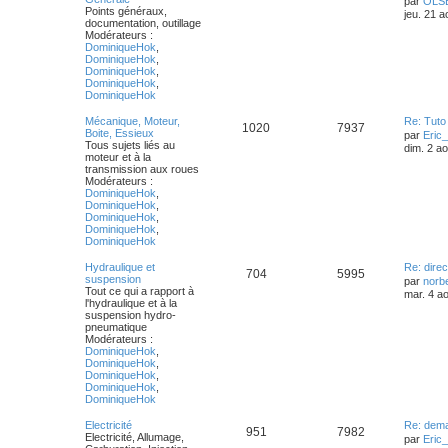
par
OLS
Points généraux,
jeu. 21 
documentation, outillage
Modérateurs :
DominiqueHok
,
DominiqueHok
,
DominiqueHok
,
DominiqueHok
,
DominiqueHok
Mécanique, Moteur,
Re: Tuto
1020
7937
Boite, Essieux
par
Eric
Tous sujets liés au
dim. 2 a
moteur et à la
transmission aux roues
Modérateurs :
DominiqueHok
,
DominiqueHok
,
DominiqueHok
,
DominiqueHok
,
DominiqueHok
Hydraulique et
Re: direc
704
5995
suspension
par
norb
Tout ce qui a rapport à
mar. 4 a
l'hydraulique et à la
suspension hydro-
pneumatique
Modérateurs :
DominiqueHok
,
DominiqueHok
,
DominiqueHok
,
DominiqueHok
,
DominiqueHok
Electricité
Re: dem
951
7982
Electricité, Allumage,
par
Eric