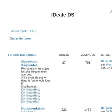
IDeale DS
Accès rapide
FAQ
Index du forum
FORUMS TECHNIQUES
SUJETS
MESSAGES
DERNIE
Questions
Re: Gra
87
791
par
Yves
fréquentes
ven. 17 j
Retrouvez ici les sujets
les plus fréquemment
abordés.
A lire avant de poster
dans le forum technique
!!
Modérateurs :
DominiqueHok
,
DominiqueHok
,
DominiqueHok
,
DominiqueHok
,
DominiqueHok
Documentation
Re: mari
223
1459
par
OLS