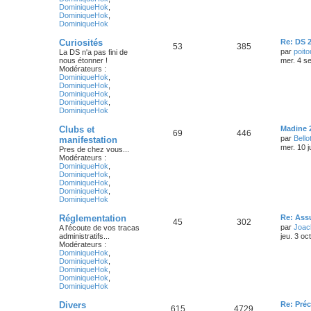
DominiqueHok
,
DominiqueHok
,
DominiqueHok
Curiosités
Re: DS 
53
385
par
poito
La DS n'a pas fini de
nous étonner !
mer. 4 s
Modérateurs :
DominiqueHok
,
DominiqueHok
,
DominiqueHok
,
DominiqueHok
,
DominiqueHok
Clubs et
Madine 
69
446
par
Bello
manifestation
mer. 10 j
Pres de chez vous...
Modérateurs :
DominiqueHok
,
DominiqueHok
,
DominiqueHok
,
DominiqueHok
,
DominiqueHok
Réglementation
Re: Ass
45
302
par
Joac
A l'écoute de vos tracas
administratifs...
jeu. 3 oc
Modérateurs :
DominiqueHok
,
DominiqueHok
,
DominiqueHok
,
DominiqueHok
,
DominiqueHok
Divers
Re: Préc
615
4729