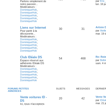
par
Eric
Parlons simplement de
notre passion...
lun. 16 j
Modérateurs :
DominiqueHok
,
DominiqueHok
,
DominiqueHok
,
DominiqueHok
,
DominiqueHok
Liens sur Internet
Artiste 
30
31
par
Atelie
Pour partir à la
découverte...
mar. 19 
Modérateurs :
DominiqueHok
,
DominiqueHok
,
DominiqueHok
,
DominiqueHok
,
DominiqueHok
Club IDéale DS
Re: Rei
54
468
par
Bello
Espace réservé aux
adhérents IDéale DS
sam. 4 m
Modérateurs :
DominiqueHok
,
DominiqueHok
,
DominiqueHok
,
DominiqueHok
,
DominiqueHok
FORUMS PETITES
SUJETS
MESSAGES
DERNIE
ANNONCES
Vente voitures ID -
Vente V
20
42
par
IDéal
DS
mar. 21 j
Ici, nous n'acceptons