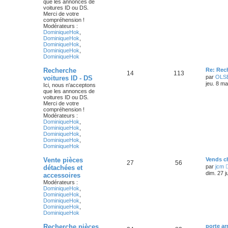
que les annonces de
voitures ID ou DS.
Merci de votre
compréhension !
Modérateurs :
DominiqueHok
,
DominiqueHok
,
DominiqueHok
,
DominiqueHok
,
DominiqueHok
Recherche
Re: Rec
14
113
par
OLS
voitures ID - DS
jeu. 8 m
Ici, nous n'acceptons
que les annonces de
voitures ID ou DS.
Merci de votre
compréhension !
Modérateurs :
DominiqueHok
,
DominiqueHok
,
DominiqueHok
,
DominiqueHok
,
DominiqueHok
Vente pièces
Vends ch
27
56
par
jcm
détachées et
dim. 27 j
accessoires
Modérateurs :
DominiqueHok
,
DominiqueHok
,
DominiqueHok
,
DominiqueHok
,
DominiqueHok
Recherche pièces
porte ar