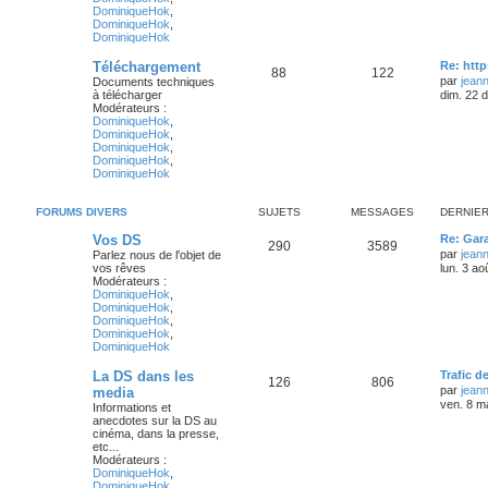
DominiqueHok
,
DominiqueHok
,
DominiqueHok
Téléchargement
Re: htt
88
122
par
jean
Documents techniques
à télécharger
dim. 22 
Modérateurs :
DominiqueHok
,
DominiqueHok
,
DominiqueHok
,
DominiqueHok
,
DominiqueHok
FORUMS DIVERS
SUJETS
MESSAGES
DERNIE
Vos DS
Re: Gara
290
3589
par
jean
Parlez nous de l'objet de
vos rêves
lun. 3 ao
Modérateurs :
DominiqueHok
,
DominiqueHok
,
DominiqueHok
,
DominiqueHok
,
DominiqueHok
La DS dans les
Trafic d
126
806
par
jean
media
ven. 8 m
Informations et
anecdotes sur la DS au
cinéma, dans la presse,
etc...
Modérateurs :
DominiqueHok
,
DominiqueHok
,