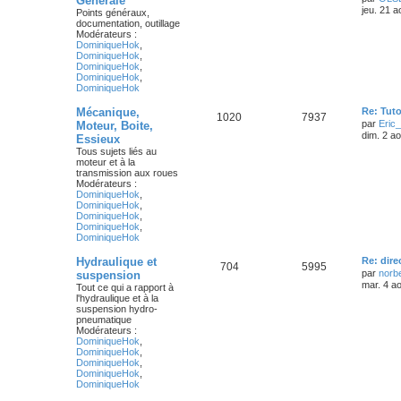
Générale
jeu. 21 
Points généraux,
documentation, outillage
Modérateurs :
DominiqueHok
,
DominiqueHok
,
DominiqueHok
,
DominiqueHok
,
DominiqueHok
Mécanique,
Re: Tuto
1020
7937
par
Eric
Moteur, Boite,
dim. 2 a
Essieux
Tous sujets liés au
moteur et à la
transmission aux roues
Modérateurs :
DominiqueHok
,
DominiqueHok
,
DominiqueHok
,
DominiqueHok
,
DominiqueHok
Hydraulique et
Re: dire
704
5995
par
norb
suspension
mar. 4 a
Tout ce qui a rapport à
l'hydraulique et à la
suspension hydro-
pneumatique
Modérateurs :
DominiqueHok
,
DominiqueHok
,
DominiqueHok
,
DominiqueHok
,
DominiqueHok