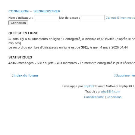
CONNEXION
•
S’ENREGISTRER
Nom d’utilisateur :
Mot de passe :
J’ai oublié mon mot 
QUI EST EN LIGNE
Au total il y a
49
utilisateurs en ligne : 1 enregistré, 0 invisible et 48 invités (d’après le 
minutes)
Le record du nombre d’utilisateurs en ligne est de
3611
, le mer. 4 mars 2026 04:44
STATISTIQUES
42365
messages •
5387
sujets •
783
membres • Le membre enregistré le plus récent 
Index du forum
Supprimer le
Développé par
phpBB
® Forum Software © phpBB L
Traduit par
phpBB-fr.com
Confidentialité
|
Conditions