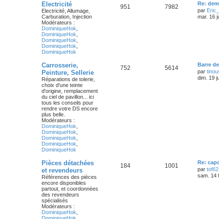
Electricité
Re: dem
951
7982
par
Eric
Electricité, Allumage,
Carburation, Injection
mar. 16 j
Modérateurs :
DominiqueHok
,
DominiqueHok
,
DominiqueHok
,
DominiqueHok
,
DominiqueHok
Carrosserie,
Barre de
752
5614
par
tino
Peinture, Sellerie
dim. 19 j
Réparations de tolerie,
choix d'une teinte
d'origine, remplacement
du ciel de pavillon... ici
tous les conseils pour
rendre votre DS encore
plus belle.
Modérateurs :
DominiqueHok
,
DominiqueHok
,
DominiqueHok
,
DominiqueHok
,
DominiqueHok
Pièces détachées
Re: cap
184
1001
par
tof62
et revendeurs
sam. 14 
Références des pièces
encore disponibles
partout, et coordonnées
des revendeurs
spécialisés
Modérateurs :
DominiqueHok
,
DominiqueHok
,