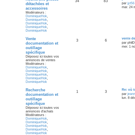
34
83
par
jyt56
détachées et
mar. 24 
accessoires
Modérateurs :
DominiqueHok
,
DominiqueHok
,
DominiqueHok
,
DominiqueHok
,
DominiqueHok
Vente
vente d
3
6
par
phil
documentation et
mer. 1 n
outillage
spécifique
Déposez ici toutes vos
annonces de ventes
Modérateurs :
DominiqueHok
,
DominiqueHok
,
DominiqueHok
,
DominiqueHok
,
DominiqueHok
Recherche
Re: où t
1
3
par
jean
documentation et
lun. 8 dé
outillage
spécifique
Déposez ici toutes vos
annonces d'achats
Modérateurs :
DominiqueHok
,
DominiqueHok
,
DominiqueHok
,
DominiqueHok
,
DominiqueHok