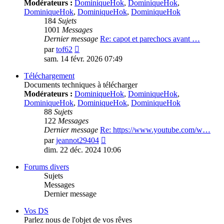
Modérateurs :
DominiqueHok
,
DominiqueHok
,
DominiqueHok
,
DominiqueHok
,
DominiqueHok
184
Sujets
1001
Messages
Dernier message
Re: capot et parechocs avant …
Voir
par
tof62
le
sam. 14 févr. 2026 07:49
dernier
message
Téléchargement
Documents techniques à télécharger
Modérateurs :
DominiqueHok
,
DominiqueHok
,
DominiqueHok
,
DominiqueHok
,
DominiqueHok
88
Sujets
122
Messages
Dernier message
Re: https://www.youtube.com/w…
Voir
par
jeannot29404
le
dim. 22 déc. 2024 10:06
dernier
message
Forums divers
Sujets
Messages
Dernier message
Vos DS
Parlez nous de l'objet de vos rêves