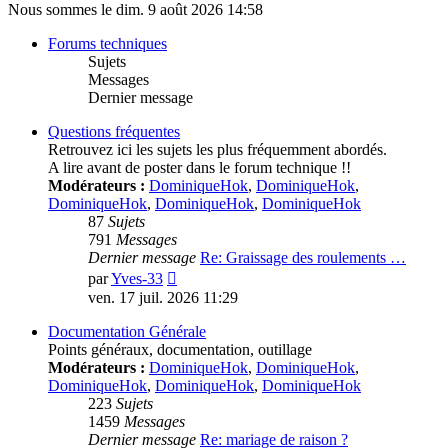
Nous sommes le dim. 9 août 2026 14:58
Forums techniques
Sujets
Messages
Dernier message
Questions fréquentes
Retrouvez ici les sujets les plus fréquemment abordés.
A lire avant de poster dans le forum technique !!
Modérateurs :
DominiqueHok
,
DominiqueHok
,
DominiqueHok
,
DominiqueHok
,
DominiqueHok
87
Sujets
791
Messages
Dernier message
Re: Graissage des roulements …
Voir
par
Yves-33
le
ven. 17 juil. 2026 11:29
dernier
message
Documentation Générale
Points généraux, documentation, outillage
Modérateurs :
DominiqueHok
,
DominiqueHok
,
DominiqueHok
,
DominiqueHok
,
DominiqueHok
223
Sujets
1459
Messages
Dernier message
Re: mariage de raison ?