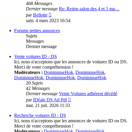
468
Messages
Dernier message
Re: Reims salon des 4 et 5 ma…
Voir
par
Bellotte
le
sam. 4 mars 2023 16:54
dernier
message
Forums petites annonces
Sujets
Messages
Dernier message
Vente voitures ID - DS
Ici, nous n'acceptons que les annonces de voitures ID ou DS.
Merci de votre compréhension !
Modérateurs :
DominiqueHok
,
DominiqueHok
,
DominiqueHok
,
DominiqueHok
,
DominiqueHok
20
Sujets
42
Messages
Dernier message
Vente Voitures adhérent décédé
Voir
par
IDéale DS Atl Pdl
le
mar. 21 juil. 2026 11:33
dernier
message
Recherche voitures ID - DS
Ici, nous n'acceptons que les annonces de voitures ID ou DS.
Merci de votre compréhension !
Modérateurs :
DominiqueHok
,
DominiqueHok
,