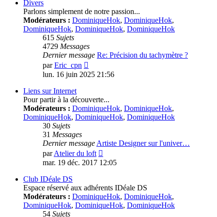
message
Divers
Parlons simplement de notre passion...
Modérateurs :
DominiqueHok
,
DominiqueHok
,
DominiqueHok
,
DominiqueHok
,
DominiqueHok
615
Sujets
4729
Messages
Dernier message
Re: Précision du tachymètre ?
Voir
par
Eric_cpn
le
lun. 16 juin 2025 21:56
dernier
message
Liens sur Internet
Pour partir à la découverte...
Modérateurs :
DominiqueHok
,
DominiqueHok
,
DominiqueHok
,
DominiqueHok
,
DominiqueHok
30
Sujets
31
Messages
Dernier message
Artiste Designer sur l'univer…
Voir
par
Atelier du loft
le
mar. 19 déc. 2017 12:05
dernier
message
Club IDéale DS
Espace réservé aux adhérents IDéale DS
Modérateurs :
DominiqueHok
,
DominiqueHok
,
DominiqueHok
,
DominiqueHok
,
DominiqueHok
54
Sujets