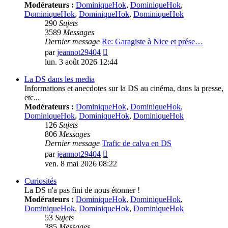
Modérateurs :
DominiqueHok
,
DominiqueHok
,
DominiqueHok
,
DominiqueHok
,
DominiqueHok
290
Sujets
3589
Messages
Dernier message
Re: Garagiste à Nice et prése…
Voir
par
jeannot29404
le
lun. 3 août 2026 12:44
dernier
message
La DS dans les media
Informations et anecdotes sur la DS au cinéma, dans la presse,
etc...
Modérateurs :
DominiqueHok
,
DominiqueHok
,
DominiqueHok
,
DominiqueHok
,
DominiqueHok
126
Sujets
806
Messages
Dernier message
Trafic de calva en DS
Voir
par
jeannot29404
le
ven. 8 mai 2026 08:22
dernier
message
Curiosités
La DS n'a pas fini de nous étonner !
Modérateurs :
DominiqueHok
,
DominiqueHok
,
DominiqueHok
,
DominiqueHok
,
DominiqueHok
53
Sujets
385
Messages