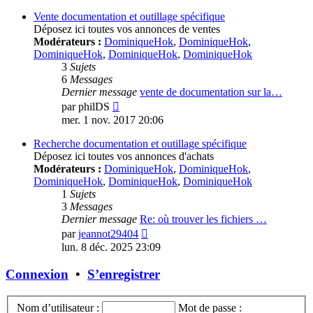
dernier
message
Vente documentation et outillage spécifique
Déposez ici toutes vos annonces de ventes
Modérateurs :
DominiqueHok
,
DominiqueHok
,
DominiqueHok
,
DominiqueHok
,
DominiqueHok
3
Sujets
6
Messages
Dernier message
vente de documentation sur la…
Voir
par
philDS
le
mer. 1 nov. 2017 20:06
dernier
message
Recherche documentation et outillage spécifique
Déposez ici toutes vos annonces d'achats
Modérateurs :
DominiqueHok
,
DominiqueHok
,
DominiqueHok
,
DominiqueHok
,
DominiqueHok
1
Sujets
3
Messages
Dernier message
Re: où trouver les fichiers …
Voir
par
jeannot29404
le
lun. 8 déc. 2025 23:09
dernier
message
Connexion
•
S’enregistrer
Nom d’utilisateur :
Mot de passe :