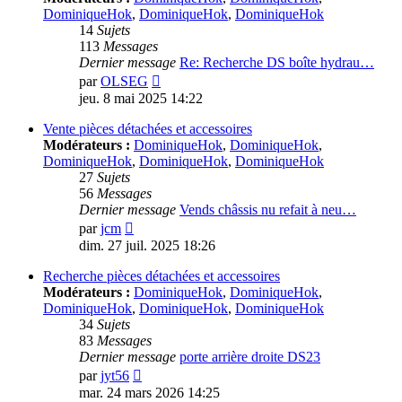
DominiqueHok
,
DominiqueHok
,
DominiqueHok
14
Sujets
113
Messages
Dernier message
Re: Recherche DS boîte hydrau…
Voir
par
OLSEG
le
jeu. 8 mai 2025 14:22
dernier
message
Vente pièces détachées et accessoires
Modérateurs :
DominiqueHok
,
DominiqueHok
,
DominiqueHok
,
DominiqueHok
,
DominiqueHok
27
Sujets
56
Messages
Dernier message
Vends châssis nu refait à neu…
Voir
par
jcm
le
dim. 27 juil. 2025 18:26
dernier
message
Recherche pièces détachées et accessoires
Modérateurs :
DominiqueHok
,
DominiqueHok
,
DominiqueHok
,
DominiqueHok
,
DominiqueHok
34
Sujets
83
Messages
Dernier message
porte arrière droite DS23
Voir
par
jyt56
le
mar. 24 mars 2026 14:25