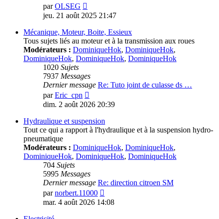
Voir
par
OLSEG
le
jeu. 21 août 2025 21:47
dernier
message
Mécanique, Moteur, Boite, Essieux
Tous sujets liés au moteur et à la transmission aux roues
Modérateurs :
DominiqueHok
,
DominiqueHok
,
DominiqueHok
,
DominiqueHok
,
DominiqueHok
1020
Sujets
7937
Messages
Dernier message
Re: Tuto joint de culasse ds …
Voir
par
Eric_cpn
le
dim. 2 août 2026 20:39
dernier
message
Hydraulique et suspension
Tout ce qui a rapport à l'hydraulique et à la suspension hydro-
pneumatique
Modérateurs :
DominiqueHok
,
DominiqueHok
,
DominiqueHok
,
DominiqueHok
,
DominiqueHok
704
Sujets
5995
Messages
Dernier message
Re: direction citroen SM
Voir
par
norbert.11000
le
mar. 4 août 2026 14:08
dernier
message
Electricité