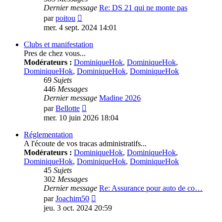
Dernier message
Re: DS 21 qui ne monte pas
Voir
par
poitou
le
mer. 4 sept. 2024 14:01
dernier
message
Clubs et manifestation
Pres de chez vous...
Modérateurs :
DominiqueHok
,
DominiqueHok
,
DominiqueHok
,
DominiqueHok
,
DominiqueHok
69
Sujets
446
Messages
Dernier message
Madine 2026
Voir
par
Bellotte
le
mer. 10 juin 2026 18:04
dernier
message
Réglementation
A l'écoute de vos tracas administratifs...
Modérateurs :
DominiqueHok
,
DominiqueHok
,
DominiqueHok
,
DominiqueHok
,
DominiqueHok
45
Sujets
302
Messages
Dernier message
Re: Assurance pour auto de co…
Voir
par
Joachim50
le
jeu. 3 oct. 2024 20:59
dernier