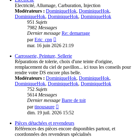
Electricité, Allumage, Carburation, Injection
Modérateurs :
DominiqueHok
,
DominiqueHok
,
DominiqueHok
,
DominiqueHok
,
DominiqueHok
951
Sujets
7982
Messages
Dernier message
Re: demarrage
Voir
par
Eric_cpn
le
mar. 16 juin 2026 21:19
dernier
message
Carrosserie, Peinture, Sellerie
Réparations de tolerie, choix d'une teinte d'origine,
remplacement du ciel de pavillon... ici tous les conseils pour
rendre votre DS encore plus belle.
Modérateurs :
DominiqueHok
,
DominiqueHok
,
DominiqueHok
,
DominiqueHok
,
DominiqueHok
752
Sujets
5614
Messages
Dernier message
Barre de toit
Voir
par
tinousaure
le
dim. 19 juil. 2026 15:52
dernier
message
Pièces détachées et revendeurs
Références des pièces encore disponibles partout, et
coordonnées des revendeurs spécialisés