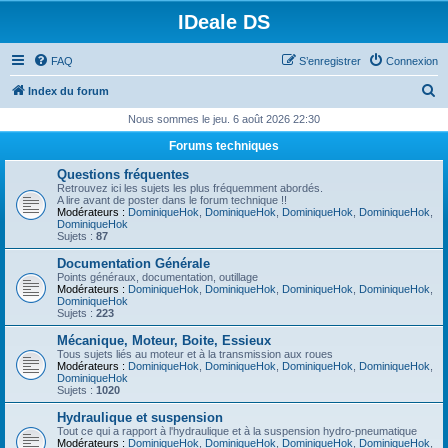
IDeale DS
FAQ
S’enregistrer
Connexion
R
Index du forum
e
Nous sommes le jeu. 6 août 2026 22:30
c
Forums techniques
h
Questions fréquentes
e
Retrouvez ici les sujets les plus fréquemment abordés.
A lire avant de poster dans le forum technique !!
r
Modérateurs :
DominiqueHok
,
DominiqueHok
,
DominiqueHok
,
DominiqueHok
,
DominiqueHok
c
Sujets :
87
h
Documentation Générale
Points généraux, documentation, outillage
e
Modérateurs :
DominiqueHok
,
DominiqueHok
,
DominiqueHok
,
DominiqueHok
,
DominiqueHok
r
Sujets :
223
Mécanique, Moteur, Boite, Essieux
Tous sujets liés au moteur et à la transmission aux roues
Modérateurs :
DominiqueHok
,
DominiqueHok
,
DominiqueHok
,
DominiqueHok
,
DominiqueHok
Sujets :
1020
Hydraulique et suspension
Tout ce qui a rapport à l'hydraulique et à la suspension hydro-pneumatique
Modérateurs :
DominiqueHok
,
DominiqueHok
,
DominiqueHok
,
DominiqueHok
,