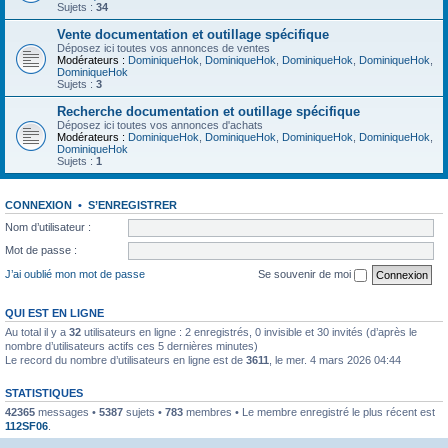
Sujets :
34
Vente documentation et outillage spécifique
Déposez ici toutes vos annonces de ventes
Modérateurs :
DominiqueHok
,
DominiqueHok
,
DominiqueHok
,
DominiqueHok
,
DominiqueHok
Sujets :
3
Recherche documentation et outillage spécifique
Déposez ici toutes vos annonces d'achats
Modérateurs :
DominiqueHok
,
DominiqueHok
,
DominiqueHok
,
DominiqueHok
,
DominiqueHok
Sujets :
1
CONNEXION
•
S’ENREGISTRER
Nom d’utilisateur :
Mot de passe :
J’ai oublié mon mot de passe
Se souvenir de moi
QUI EST EN LIGNE
Au total il y a
32
utilisateurs en ligne : 2 enregistrés, 0 invisible et 30 invités (d’après le
nombre d’utilisateurs actifs ces 5 dernières minutes)
Le record du nombre d’utilisateurs en ligne est de
3611
, le mer. 4 mars 2026 04:44
STATISTIQUES
42365
messages •
5387
sujets •
783
membres • Le membre enregistré le plus récent est
112SF06
.