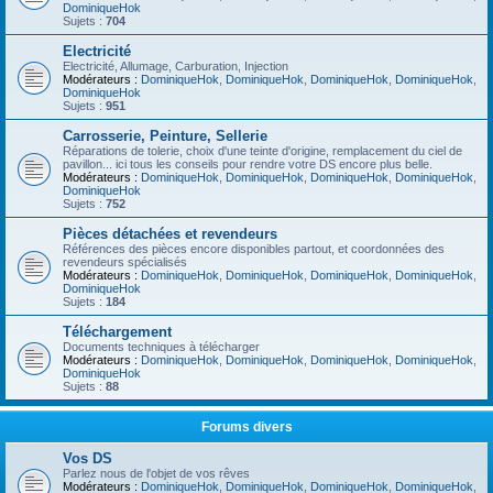
DominiqueHok
Sujets :
704
Electricité
Electricité, Allumage, Carburation, Injection
Modérateurs :
DominiqueHok
,
DominiqueHok
,
DominiqueHok
,
DominiqueHok
,
DominiqueHok
Sujets :
951
Carrosserie, Peinture, Sellerie
Réparations de tolerie, choix d'une teinte d'origine, remplacement du ciel de
pavillon... ici tous les conseils pour rendre votre DS encore plus belle.
Modérateurs :
DominiqueHok
,
DominiqueHok
,
DominiqueHok
,
DominiqueHok
,
DominiqueHok
Sujets :
752
Pièces détachées et revendeurs
Références des pièces encore disponibles partout, et coordonnées des
revendeurs spécialisés
Modérateurs :
DominiqueHok
,
DominiqueHok
,
DominiqueHok
,
DominiqueHok
,
DominiqueHok
Sujets :
184
Téléchargement
Documents techniques à télécharger
Modérateurs :
DominiqueHok
,
DominiqueHok
,
DominiqueHok
,
DominiqueHok
,
DominiqueHok
Sujets :
88
Forums divers
Vos DS
Parlez nous de l'objet de vos rêves
Modérateurs :
DominiqueHok
,
DominiqueHok
,
DominiqueHok
,
DominiqueHok
,