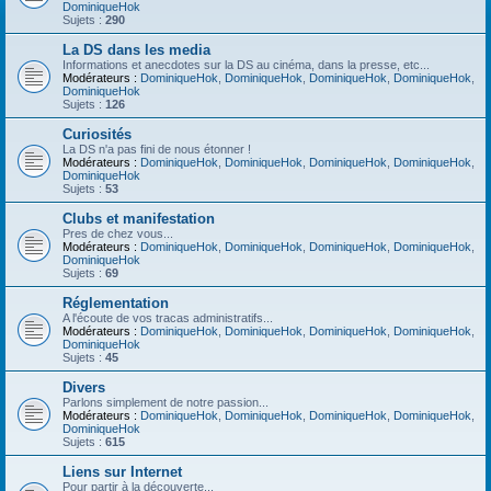
DominiqueHok
Sujets :
290
La DS dans les media
Informations et anecdotes sur la DS au cinéma, dans la presse, etc...
Modérateurs :
DominiqueHok
,
DominiqueHok
,
DominiqueHok
,
DominiqueHok
,
DominiqueHok
Sujets :
126
Curiosités
La DS n'a pas fini de nous étonner !
Modérateurs :
DominiqueHok
,
DominiqueHok
,
DominiqueHok
,
DominiqueHok
,
DominiqueHok
Sujets :
53
Clubs et manifestation
Pres de chez vous...
Modérateurs :
DominiqueHok
,
DominiqueHok
,
DominiqueHok
,
DominiqueHok
,
DominiqueHok
Sujets :
69
Réglementation
A l'écoute de vos tracas administratifs...
Modérateurs :
DominiqueHok
,
DominiqueHok
,
DominiqueHok
,
DominiqueHok
,
DominiqueHok
Sujets :
45
Divers
Parlons simplement de notre passion...
Modérateurs :
DominiqueHok
,
DominiqueHok
,
DominiqueHok
,
DominiqueHok
,
DominiqueHok
Sujets :
615
Liens sur Internet
Pour partir à la découverte...