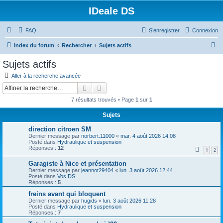
IDeale DS
FAQ
S’enregistrer
Connexion
R
Index du forum
Rechercher
Sujets actifs
e
Sujets actifs
c
Aller à la recherche avancée
h
Rechercher
Recherche avancée
e
7 résultats trouvés • Page
1
sur
1
r
Sujets
c
direction citroen SM
h
Dernier message par
norbert.11000
«
mar. 4 août 2026 14:08
e
Posté dans
Hydraulique et suspension
Réponses :
12
1
2
r
Garagiste à Nice et présentation
Dernier message par
jeannot29404
«
lun. 3 août 2026 12:44
Posté dans
Vos DS
Réponses :
5
freins avant qui bloquent
Dernier message par
hugids
«
lun. 3 août 2026 11:28
Posté dans
Hydraulique et suspension
Réponses :
7