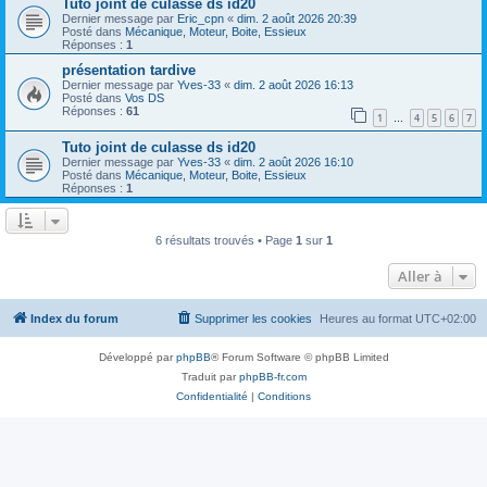
Tuto joint de culasse ds id20
Dernier message par
Eric_cpn
«
dim. 2 août 2026 20:39
Posté dans
Mécanique, Moteur, Boite, Essieux
Réponses :
1
présentation tardive
Dernier message par
Yves-33
«
dim. 2 août 2026 16:13
Posté dans
Vos DS
Réponses :
61
1
4
5
6
7
…
Tuto joint de culasse ds id20
Dernier message par
Yves-33
«
dim. 2 août 2026 16:10
Posté dans
Mécanique, Moteur, Boite, Essieux
Réponses :
1
6 résultats trouvés • Page
1
sur
1
Aller à
Index du forum
Supprimer les cookies
Heures au format
UTC+02:00
Développé par
phpBB
® Forum Software © phpBB Limited
Traduit par
phpBB-fr.com
Confidentialité
|
Conditions