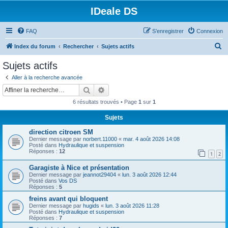
IDeale DS
FAQ
S’enregistrer
Connexion
R
Index du forum
Rechercher
Sujets actifs
e
Sujets actifs
c
Aller à la recherche avancée
h
Rechercher
Recherche avancée
e
6 résultats trouvés • Page
1
sur
1
r
Sujets
c
direction citroen SM
h
Dernier message par
norbert.11000
«
mar. 4 août 2026 14:08
e
Posté dans
Hydraulique et suspension
Réponses :
12
1
2
r
Garagiste à Nice et présentation
Dernier message par
jeannot29404
«
lun. 3 août 2026 12:44
Posté dans
Vos DS
Réponses :
5
freins avant qui bloquent
Dernier message par
hugids
«
lun. 3 août 2026 11:28
Posté dans
Hydraulique et suspension
Réponses :
7