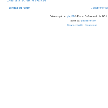
Aller à la recherche avancée
Index du forum
Supprimer le
Développé par
phpBB
® Forum Software © phpBB L
Traduit par
phpBB-fr.com
Confidentialité
|
Conditions