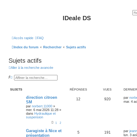
IDeale DS
Accès rapide
FAQ
Index du forum
Rechercher
Sujets actifs
Sujets actifs
Aller à la recherche avancée
R
R
e
e
c
c
h
h
SUJETS
RÉPONSES
VUES
DERNIE
e
e
r
r
direction citroen
par
norb
c
c
12
920
SM
mar. 4 a
h
h
e
e
par
norbert.11000
»
r
a
mer. 6 mai 2026 11:28
»
v
dans
Hydraulique et
a
suspension
n
1
2
c
é
Garagiste à Nice et
par
jean
e
5
191
présentation
lun. 3 ao