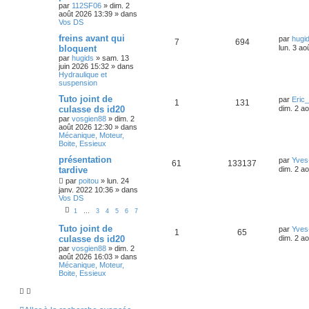
par
112SF06
»
dim. 2
août 2026 13:39
» dans
Vos DS
freins avant qui
par
hugi
7
694
bloquent
lun. 3 ao
par
hugids
»
sam. 13
juin 2026 15:32
» dans
Hydraulique et
suspension
Tuto joint de
par
Eric
1
131
culasse ds id20
dim. 2 a
par
vosgien88
»
dim. 2
août 2026 12:30
» dans
Mécanique, Moteur,
Boite, Essieux
présentation
par
Yves
61
133137
tardive
dim. 2 a
par
poitou
»
lun. 24
janv. 2022 10:36
» dans
Vos DS
1
…
3
4
5
6
7
Tuto joint de
par
Yves
1
65
culasse ds id20
dim. 2 a
par
vosgien88
»
dim. 2
août 2026 16:03
» dans
Mécanique, Moteur,
Boite, Essieux