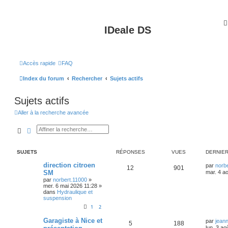
IDeale DS
Accès rapide
FAQ
Index du forum
Rechercher
Sujets actifs
Sujets actifs
Aller à la recherche avancée
Rechercher
Recherche avancée
SUJETS
RÉPONSES
VUES
DERNIE
direction citroen
par
norb
12
901
SM
mar. 4 a
par
norbert.11000
»
mer. 6 mai 2026 11:28
»
dans
Hydraulique et
suspension
1
2
Garagiste à Nice et
par
jean
5
188
lun. 3 ao