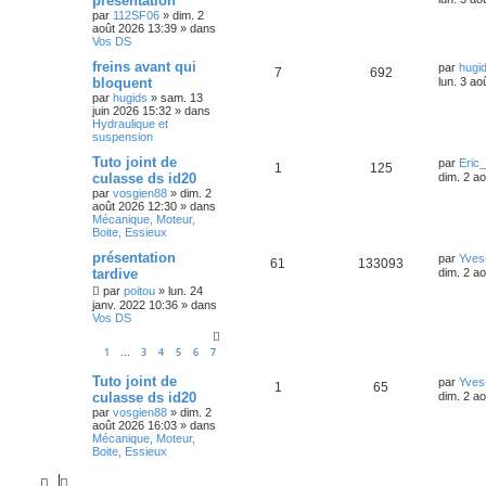
présentation
par
112SF06
»
dim. 2
août 2026 13:39
» dans
Vos DS
freins avant qui
par
hugi
7
692
bloquent
lun. 3 ao
par
hugids
»
sam. 13
juin 2026 15:32
» dans
Hydraulique et
suspension
Tuto joint de
par
Eric
1
125
culasse ds id20
dim. 2 a
par
vosgien88
»
dim. 2
août 2026 12:30
» dans
Mécanique, Moteur,
Boite, Essieux
présentation
par
Yves
61
133093
tardive
dim. 2 a
par
poitou
»
lun. 24
janv. 2022 10:36
» dans
Vos DS
1
3
4
5
6
7
…
Tuto joint de
par
Yves
1
65
culasse ds id20
dim. 2 a
par
vosgien88
»
dim. 2
août 2026 16:03
» dans
Mécanique, Moteur,
Boite, Essieux