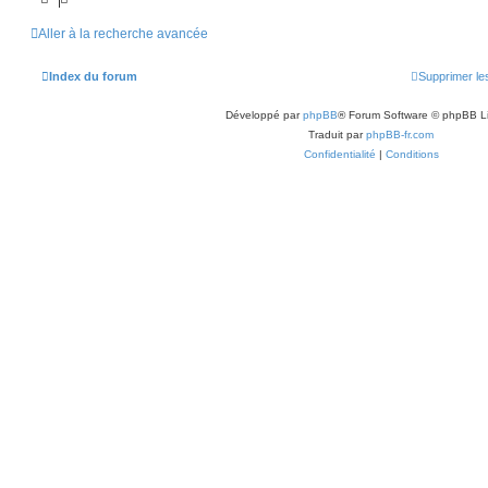
Aller à la recherche avancée
Index du forum
Supprimer le
Développé par
phpBB
® Forum Software © phpBB L
Traduit par
phpBB-fr.com
Confidentialité
|
Conditions