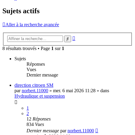
Sujets actifs
Aller à la recherche avancée
Recherche
Rechercher
avancée
8 résultats trouvés • Page
1
sur
1
Sujets
Réponses
Vues
Dernier message
direction citroen SM
par
norbert.11000
»
mer. 6 mai 2026 11:28
» dans
Hydraulique et suspension
1
2
12
Réponses
834
Vues
Dernier message
par
norbert.11000