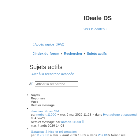
IDeale DS
Vers le contenu
Accès rapide
FAQ
Index du forum
Rechercher
Sujets actifs
Sujets actifs
Aller à la recherche avancée
R
R
e
e
c
c
h
h
Sujets
e
e
Réponses
r
r
Vues
c
c
Dernier message
h
h
direction citroen SM
e
e
par
norbert.11000
»
mer. 6 mai 2026 11:28
» dans
Hydraulique et suspens
r
a
834
Vues
v
Dernier message
par
norbert.11000
a
mar. 4 août 2026 14:08
n
c
Garagiste à Nice et présentation
é
par
112SF06
»
dim. 2 août 2026 13:39
» dans
Vos DS
5
Réponses