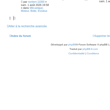
sam. 1 a
par
norbert.11000
»
sam. 1 août 2026 19:58
» dans
Mécanique,
Moteur, Boite, Essieux
Aller à la recherche avancée
Index du forum
Supprimer le
Développé par
phpBB
® Forum Software © phpBB L
Traduit par
phpBB-fr.com
Confidentialité
|
Conditions