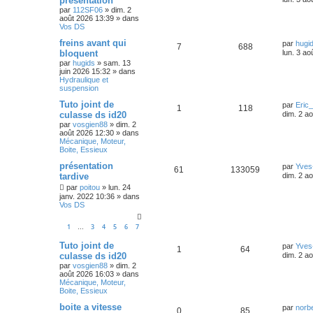
présentation
par
112SF06
»
dim. 2
août 2026 13:39
» dans
Vos DS
freins avant qui
par
hugi
7
688
bloquent
lun. 3 ao
par
hugids
»
sam. 13
juin 2026 15:32
» dans
Hydraulique et
suspension
Tuto joint de
par
Eric
1
118
culasse ds id20
dim. 2 a
par
vosgien88
»
dim. 2
août 2026 12:30
» dans
Mécanique, Moteur,
Boite, Essieux
présentation
par
Yves
61
133059
tardive
dim. 2 a
par
poitou
»
lun. 24
janv. 2022 10:36
» dans
Vos DS
1
3
4
5
6
7
…
Tuto joint de
par
Yves
1
64
culasse ds id20
dim. 2 a
par
vosgien88
»
dim. 2
août 2026 16:03
» dans
Mécanique, Moteur,
Boite, Essieux
boite a vitesse
par
norb
0
85