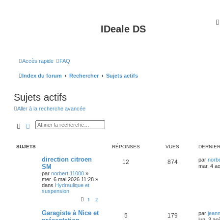
IDeale DS
Accès rapide
FAQ
Index du forum
Rechercher
Sujets actifs
Sujets actifs
Aller à la recherche avancée
Rechercher
Recherche avancée
SUJETS
RÉPONSES
VUES
DERNIE
direction citroen
par
norb
12
874
SM
mar. 4 a
par
norbert.11000
»
mer. 6 mai 2026 11:28
»
dans
Hydraulique et
suspension
1
2
Garagiste à Nice et
par
jean
5
179
lun. 3 ao