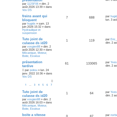
présentation
par
112SF06
»
dim. 2
août 2026 13:39
» dans
Vos DS
freins avant qui
par
hugi
7
688
bloquent
lun. 3 ao
par
hugids
»
sam. 13
juin 2026 15:32
» dans
Hydraulique et
suspension
Tuto joint de
par
Eric
1
119
culasse ds id20
dim. 2 a
par
vosgien88
»
dim. 2
août 2026 12:30
» dans
Mécanique, Moteur,
Boite, Essieux
présentation
par
Yves
61
133065
tardive
dim. 2 a
par
poitou
»
lun. 24
janv. 2022 10:36
» dans
Vos DS
1
3
4
5
6
7
…
Tuto joint de
par
Yves
1
64
culasse ds id20
dim. 2 a
par
vosgien88
»
dim. 2
août 2026 16:03
» dans
Mécanique, Moteur,
Boite, Essieux
boite a vitesse
par
norb
0
87