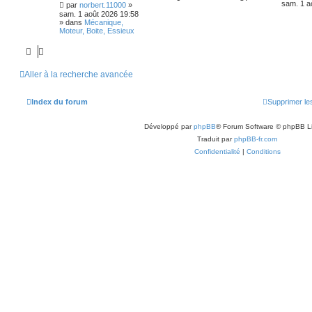
sam. 1 a
par
norbert.11000
»
sam. 1 août 2026 19:58
» dans
Mécanique,
Moteur, Boite, Essieux
Aller à la recherche avancée
Index du forum
Supprimer le
Développé par
phpBB
® Forum Software © phpBB L
Traduit par
phpBB-fr.com
Confidentialité
|
Conditions