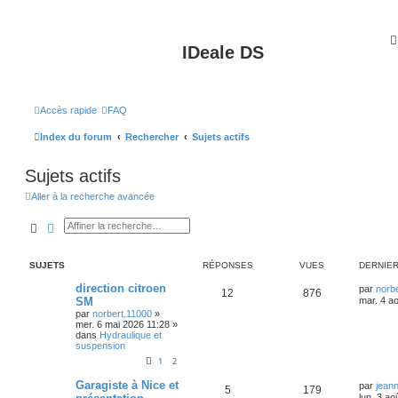
IDeale DS
Accès rapide
FAQ
Index du forum
Rechercher
Sujets actifs
Sujets actifs
Aller à la recherche avancée
Rechercher
Recherche avancée
SUJETS
RÉPONSES
VUES
DERNIE
direction citroen
par
norb
12
876
SM
mar. 4 a
par
norbert.11000
»
mer. 6 mai 2026 11:28
»
dans
Hydraulique et
suspension
1
2
Garagiste à Nice et
par
jean
5
179
lun. 3 ao