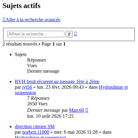
Sujets actifs
Aller à la recherche avancée
Recherche
Rechercher
avancée
2 résultats trouvés • Page
1
sur
1
Sujets
Réponses
Vues
Dernier message
BVH bruit récurent au passage 1ère à 2ème
par
jyt56
»
lun. 23 févr. 2026 09:43
» dans
Hydraulique et
suspension
7
Réponses
2650
Vues
Dernier message
par
Marc60
lun. 10 août 2026 17:25
direction citroen SM
par
norbert.11000
»
mer. 6 mai 2026 11:28
» dans
Hydraulique et suspension