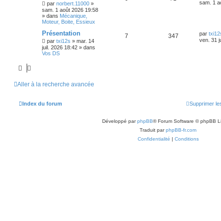
sam. 1 a
par
norbert.11000
»
sam. 1 août 2026 19:58
» dans
Mécanique,
Moteur, Boite, Essieux
Présentation
par
txi12
7
347
ven. 31 j
par
txi12s
»
mar. 14
juil. 2026 18:42
» dans
Vos DS
Aller à la recherche avancée
Index du forum
Supprimer le
Développé par
phpBB
® Forum Software © phpBB L
Traduit par
phpBB-fr.com
Confidentialité
|
Conditions