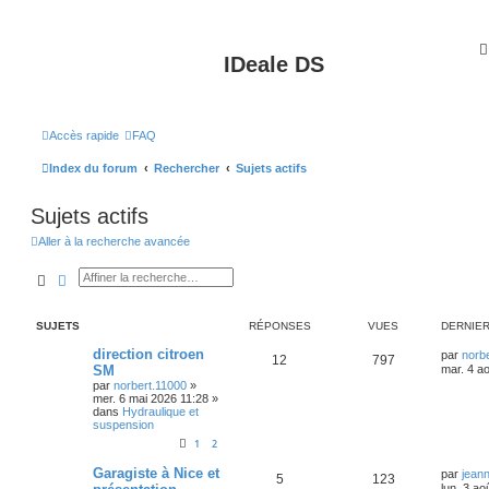
IDeale DS
Accès rapide
FAQ
Index du forum
Rechercher
Sujets actifs
Sujets actifs
Aller à la recherche avancée
Rechercher
Recherche avancée
SUJETS
RÉPONSES
VUES
DERNIE
direction citroen
par
norb
12
797
SM
mar. 4 a
par
norbert.11000
»
mer. 6 mai 2026 11:28
»
dans
Hydraulique et
suspension
1
2
Garagiste à Nice et
par
jean
5
123
lun. 3 ao