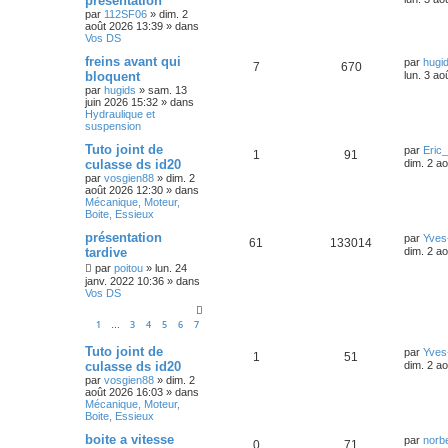
présentation
par
112SF06
»
dim. 2
août 2026 13:39
» dans
Vos DS
freins avant qui
par
hugi
7
670
bloquent
lun. 3 ao
par
hugids
»
sam. 13
juin 2026 15:32
» dans
Hydraulique et
suspension
Tuto joint de
par
Eric
1
91
culasse ds id20
dim. 2 a
par
vosgien88
»
dim. 2
août 2026 12:30
» dans
Mécanique, Moteur,
Boite, Essieux
présentation
par
Yves
61
133014
tardive
dim. 2 a
par
poitou
»
lun. 24
janv. 2022 10:36
» dans
Vos DS
1
3
4
5
6
7
…
Tuto joint de
par
Yves
1
51
culasse ds id20
dim. 2 a
par
vosgien88
»
dim. 2
août 2026 16:03
» dans
Mécanique, Moteur,
Boite, Essieux
boite a vitesse
par
norb
0
71