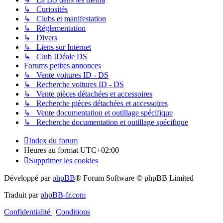
↳ Curiosités
↳ Clubs et manifestation
↳ Réglementation
↳ Divers
↳ Liens sur Internet
↳ Club IDéale DS
Forums petites annonces
↳ Vente voitures ID - DS
↳ Recherche voitures ID - DS
↳ Vente pièces détachées et accessoires
↳ Recherche pièces détachées et accessoires
↳ Vente documentation et outillage spécifique
↳ Recherche documentation et outillage spécifique
Index du forum
Heures au format
UTC+02:00
Supprimer les cookies
Développé par
phpBB
® Forum Software © phpBB Limited
Traduit par
phpBB-fr.com
Confidentialité
|
Conditions