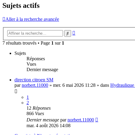
Sujets actifs
Aller à la recherche avancée
Recherche
Rechercher
avancée
7 résultats trouvés • Page
1
sur
1
Sujets
Réponses
Vues
Dernier message
direction citroen SM
par
norbert.11000
»
mer. 6 mai 2026 11:28
» dans
Hydraulique 
1
2
12
Réponses
866
Vues
Dernier message
par
norbert.11000
mar. 4 août 2026 14:08