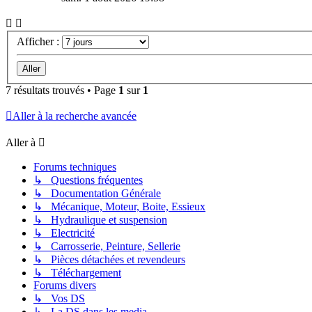
Afficher :
7 résultats trouvés • Page
1
sur
1
Aller à la recherche avancée
Aller à
Forums techniques
↳ Questions fréquentes
↳ Documentation Générale
↳ Mécanique, Moteur, Boite, Essieux
↳ Hydraulique et suspension
↳ Electricité
↳ Carrosserie, Peinture, Sellerie
↳ Pièces détachées et revendeurs
↳ Téléchargement
Forums divers
↳ Vos DS
↳ La DS dans les media