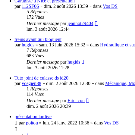
Garagiste à Nice et présentation
par
112SF06
»
dim. 2 août 2026 13:39
» dans
Vos DS
5
Réponses
172
Vues
Dernier message
par
jeannot29404
lun. 3 août 2026 12:44
freins avant qui bloquent
par
hugids
»
sam. 13 juin 2026 15:32
» dans
Hydraulique et su
7
Réponses
683
Vues
Dernier message
par
hugids
lun. 3 août 2026 11:28
Tuto joint de culasse ds id20
par
vosgien88
»
dim. 2 août 2026 12:30
» dans
Mécanique, Mot
1
Réponses
114
Vues
Dernier message
par
Eric_cpn
dim. 2 août 2026 20:39
présentation tardive
par
poitou
»
lun. 24 janv. 2022 10:36
» dans
Vos DS