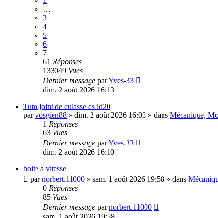
1
…
3
4
5
6
7
61
Réponses
133049
Vues
Dernier message
par
Yves-33
dim. 2 août 2026 16:13
Tuto joint de culasse ds id20
par
vosgien88
»
dim. 2 août 2026 16:03
» dans
Mécanique, Mot
1
Réponses
63
Vues
Dernier message
par
Yves-33
dim. 2 août 2026 16:10
boite a vitesse
par
norbert.11000
»
sam. 1 août 2026 19:58
» dans
Mécanique
0
Réponses
85
Vues
Dernier message
par
norbert.11000
sam. 1 août 2026 19:58