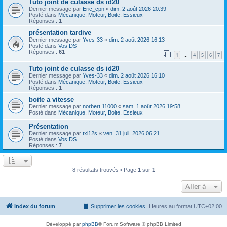
Tuto joint de culasse ds id20
Dernier message par
Eric_cpn
«
dim. 2 août 2026 20:39
Posté dans
Mécanique, Moteur, Boite, Essieux
Réponses :
1
présentation tardive
Dernier message par
Yves-33
«
dim. 2 août 2026 16:13
Posté dans
Vos DS
Réponses :
61
1
4
5
6
7
…
Tuto joint de culasse ds id20
Dernier message par
Yves-33
«
dim. 2 août 2026 16:10
Posté dans
Mécanique, Moteur, Boite, Essieux
Réponses :
1
boite a vitesse
Dernier message par
norbert.11000
«
sam. 1 août 2026 19:58
Posté dans
Mécanique, Moteur, Boite, Essieux
Présentation
Dernier message par
txi12s
«
ven. 31 juil. 2026 06:21
Posté dans
Vos DS
Réponses :
7
8 résultats trouvés • Page
1
sur
1
Aller à
Index du forum
Supprimer les cookies
Heures au format
UTC+02:00
Développé par
phpBB
® Forum Software © phpBB Limited