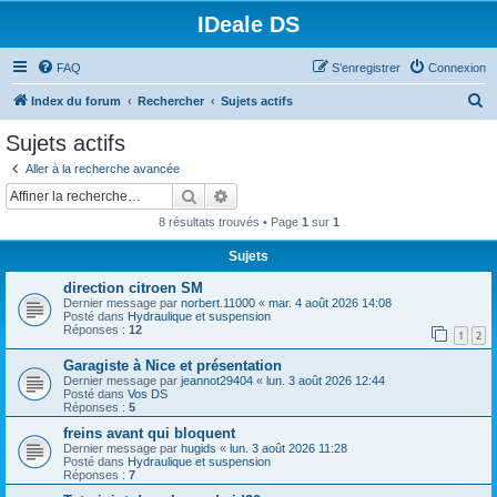
IDeale DS
FAQ
S’enregistrer
Connexion
R
Index du forum
Rechercher
Sujets actifs
e
Sujets actifs
c
Aller à la recherche avancée
h
Rechercher
Recherche avancée
e
8 résultats trouvés • Page
1
sur
1
r
Sujets
c
direction citroen SM
h
Dernier message par
norbert.11000
«
mar. 4 août 2026 14:08
e
Posté dans
Hydraulique et suspension
Réponses :
12
1
2
r
Garagiste à Nice et présentation
Dernier message par
jeannot29404
«
lun. 3 août 2026 12:44
Posté dans
Vos DS
Réponses :
5
freins avant qui bloquent
Dernier message par
hugids
«
lun. 3 août 2026 11:28
Posté dans
Hydraulique et suspension
Réponses :
7