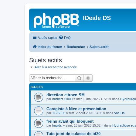
IDeale DS
Accès rapide
FAQ
Index du forum
Rechercher
Sujets actifs
Sujets actifs
Aller à la recherche avancée
Rechercher
Recherche avancée
SUJETS
direction citroen SM
par
norbert.11000
»
mer. 6 mai 2026 11:28
» dans
Hydrauliqu
Garagiste à Nice et présentation
par
112SF06
»
dim. 2 août 2026 13:39
» dans
Vos DS
freins avant qui bloquent
par
hugids
»
sam. 13 juin 2026 15:32
» dans
Hydraulique et 
Tuto joint de culasse ds id20