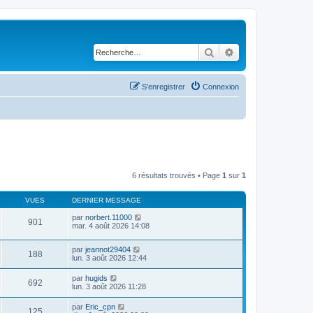
Rechercher
Recherche avancé
S’enregistrer
Connexion
6 résultats trouvés • Page
1
sur
1
VUES
DERNIER MESSAGE
par
norbert.11000
901
mar. 4 août 2026 14:08
par
jeannot29404
188
lun. 3 août 2026 12:44
par
hugids
692
lun. 3 août 2026 11:28
par
Eric_cpn
125