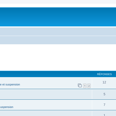
RÉPONSES
12
e et suspension
1
2
5
7
suspension
1