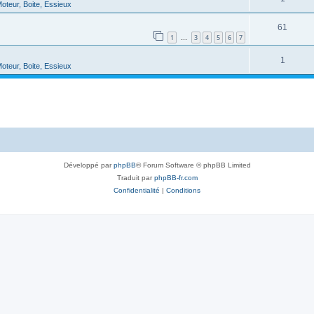
oteur, Boite, Essieux
61
1
3
4
5
6
7
…
1
oteur, Boite, Essieux
Développé par
phpBB
® Forum Software © phpBB Limited
Traduit par
phpBB-fr.com
Confidentialité
|
Conditions