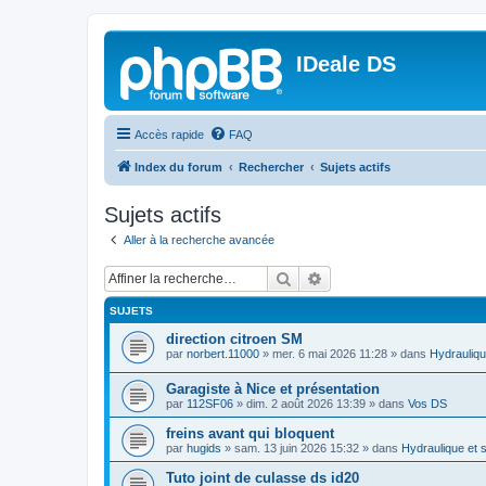
IDeale DS
Accès rapide
FAQ
Index du forum
Rechercher
Sujets actifs
Sujets actifs
Aller à la recherche avancée
Rechercher
Recherche avancée
SUJETS
direction citroen SM
par
norbert.11000
»
mer. 6 mai 2026 11:28
» dans
Hydrauliqu
Garagiste à Nice et présentation
par
112SF06
»
dim. 2 août 2026 13:39
» dans
Vos DS
freins avant qui bloquent
par
hugids
»
sam. 13 juin 2026 15:32
» dans
Hydraulique et 
Tuto joint de culasse ds id20