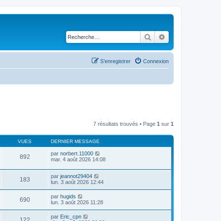
Rechercher
Recherche avancé
S’enregistrer
Connexion
7 résultats trouvés • Page
1
sur
1
VUES
DERNIER MESSAGE
par
norbert.11000
892
mar. 4 août 2026 14:08
par
jeannot29404
183
lun. 3 août 2026 12:44
par
hugids
690
lun. 3 août 2026 11:28
par
Eric_cpn
122