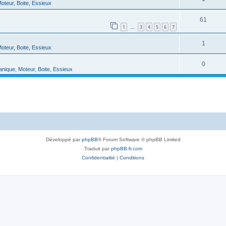
oteur, Boite, Essieux
61
1
3
4
5
6
7
…
1
oteur, Boite, Essieux
0
nique, Moteur, Boite, Essieux
Développé par
phpBB
® Forum Software © phpBB Limited
Traduit par
phpBB-fr.com
Confidentialité
|
Conditions