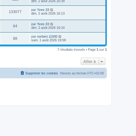
dim. 2 août 2026 20:39
par
Yves-33
133077
dim. 2 août 2026 16:13
par
Yves-33
64
dim. 2 août 2026 16:10
par
norbert.11000
88
sam. 1 août 2026 19:58
7 résultats trouvés • Page
1
sur
1
Aller à
Supprimer les cookies
Heures au format
UTC+02:00