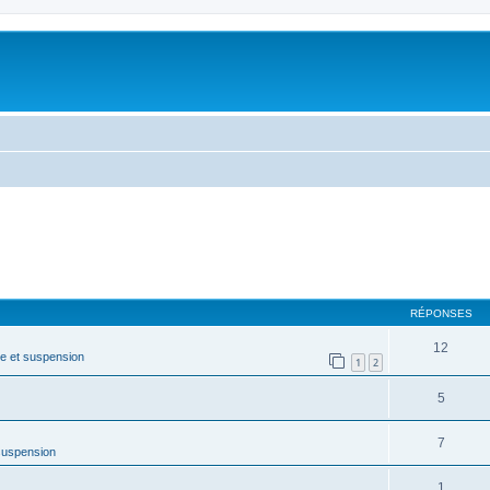
RÉPONSES
12
e et suspension
1
2
5
7
suspension
1