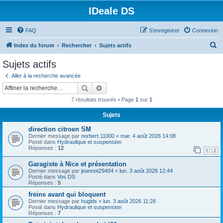
IDeale DS
FAQ
S’enregistrer
Connexion
R
Index du forum
Rechercher
Sujets actifs
e
Sujets actifs
c
Aller à la recherche avancée
h
Rechercher
Recherche avancée
e
7 résultats trouvés • Page
1
sur
1
r
Sujets
c
direction citroen SM
h
Dernier message par
norbert.11000
«
mar. 4 août 2026 14:08
e
Posté dans
Hydraulique et suspension
Réponses :
12
1
2
r
Garagiste à Nice et présentation
Dernier message par
jeannot29404
«
lun. 3 août 2026 12:44
Posté dans
Vos DS
Réponses :
5
freins avant qui bloquent
Dernier message par
hugids
«
lun. 3 août 2026 11:28
Posté dans
Hydraulique et suspension
Réponses :
7