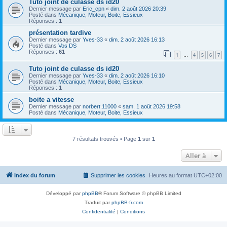
Tuto joint de culasse ds id20
Dernier message par
Eric_cpn
«
dim. 2 août 2026 20:39
Posté dans
Mécanique, Moteur, Boite, Essieux
Réponses :
1
présentation tardive
Dernier message par
Yves-33
«
dim. 2 août 2026 16:13
Posté dans
Vos DS
Réponses :
61
1
4
5
6
7
…
Tuto joint de culasse ds id20
Dernier message par
Yves-33
«
dim. 2 août 2026 16:10
Posté dans
Mécanique, Moteur, Boite, Essieux
Réponses :
1
boite a vitesse
Dernier message par
norbert.11000
«
sam. 1 août 2026 19:58
Posté dans
Mécanique, Moteur, Boite, Essieux
7 résultats trouvés • Page
1
sur
1
Aller à
Index du forum
Supprimer les cookies
Heures au format
UTC+02:00
Développé par
phpBB
® Forum Software © phpBB Limited
Traduit par
phpBB-fr.com
Confidentialité
|
Conditions