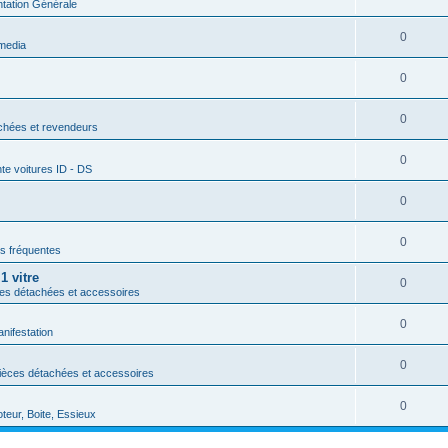
ation Générale
0
media
0
0
chées et revendeurs
0
te voitures ID - DS
0
0
s fréquentes
1 vitre
0
ces détachées et accessoires
0
nifestation
0
èces détachées et accessoires
0
eur, Boite, Essieux