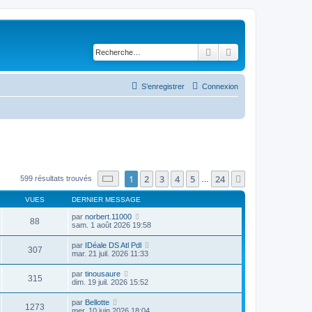
Rechercher
Recherche avancé
S’enregistrer
Connexion
Page
1
sur
24
1
2
3
4
5
24
Suivante
599 résultats trouvés
…
VUES
DERNIER MESSAGE
par
norbert.11000
88
sam. 1 août 2026 19:58
par
IDéale DS Atl Pdl
307
mar. 21 juil. 2026 11:33
par
tinousaure
315
dim. 19 juil. 2026 15:52
par
Bellotte
1273
mer. 10 juin 2026 18:04