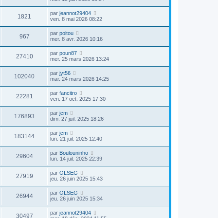
par
jeannot29404
1821
ven. 8 mai 2026 08:22
par
poitou
967
mer. 8 avr. 2026 10:16
par
poun87
27410
mer. 25 mars 2026 13:24
par
jyt56
102040
mar. 24 mars 2026 14:25
par
fancitro
22281
ven. 17 oct. 2025 17:30
par
jcm
176893
dim. 27 juil. 2025 18:26
par
jcm
183144
lun. 21 juil. 2025 12:40
par
Boulouninho
29604
lun. 14 juil. 2025 22:39
par
OLSEG
27919
jeu. 26 juin 2025 15:43
par
OLSEG
26944
jeu. 26 juin 2025 15:34
par
jeannot29404
30497