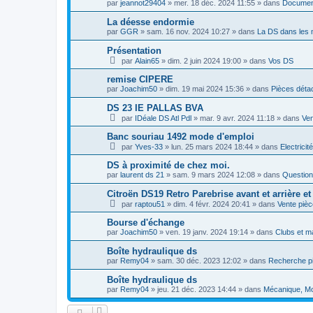
par
jeannot29404
»
mer. 18 déc. 2024 11:55
» dans
Document
La déesse endormie
par
GGR
»
sam. 16 nov. 2024 10:27
» dans
La DS dans les 
Présentation
par
Alain65
»
dim. 2 juin 2024 19:00
» dans
Vos DS
remise CIPERE
par
Joachim50
»
dim. 19 mai 2024 15:36
» dans
Pièces déta
DS 23 IE PALLAS BVA
par
IDéale DS Atl Pdl
»
mar. 9 avr. 2024 11:18
» dans
Ven
Banc souriau 1492 mode d'emploi
par
Yves-33
»
lun. 25 mars 2024 18:44
» dans
Electricité
DS à proximité de chez moi.
par
laurent ds 21
»
sam. 9 mars 2024 12:08
» dans
Question
Citroën DS19 Retro Parebrise avant et arrière et 
par
raptou51
»
dim. 4 févr. 2024 20:41
» dans
Vente piè
Bourse d'échange
par
Joachim50
»
ven. 19 janv. 2024 19:14
» dans
Clubs et ma
Boîte hydraulique ds
par
Remy04
»
sam. 30 déc. 2023 12:02
» dans
Recherche pi
Boîte hydraulique ds
par
Remy04
»
jeu. 21 déc. 2023 14:44
» dans
Mécanique, Mot