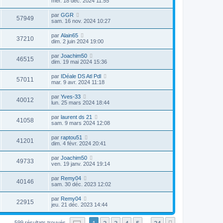
mer. 18 déc. 2024 11:55
par
GGR
57949
sam. 16 nov. 2024 10:27
par
Alain65
37210
dim. 2 juin 2024 19:00
par
Joachim50
46515
dim. 19 mai 2024 15:36
par
IDéale DS Atl Pdl
57011
mar. 9 avr. 2024 11:18
par
Yves-33
40012
lun. 25 mars 2024 18:44
par
laurent ds 21
41058
sam. 9 mars 2024 12:08
par
raptou51
41201
dim. 4 févr. 2024 20:41
par
Joachim50
49733
ven. 19 janv. 2024 19:14
par
Remy04
40146
sam. 30 déc. 2023 12:02
par
Remy04
22915
jeu. 21 déc. 2023 14:44
Page
1
sur
24
1
2
3
4
5
24
599 résultats trouvés
…