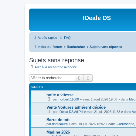
IDeale DS
Accès rapide
FAQ
Index du forum
Rechercher
Sujets sans réponse
Sujets sans réponse
Aller à la recherche avancée
Rechercher
Recherche avancée
SUJETS
boite a vitesse
par
norbert.11000
»
sam. 1 août 2026 19:58
» dans
Méca
Vente Voitures adhérent décédé
par
IDéale DS Atl Pdl
»
mar. 21 juil. 2026 11:33
» dans
Ve
Barre de toit
par
tinousaure
»
dim. 19 juil. 2026 15:52
» dans
Carrosserie, 
Madine 2026