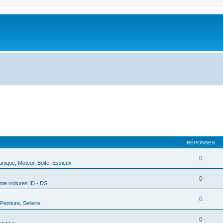
RÉPONSES
0
nique, Moteur, Boite, Essieux
0
nte voitures ID - DS
0
Peinture, Sellerie
0