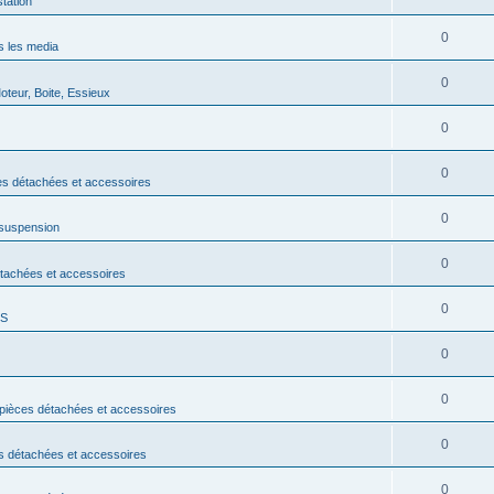
tation
0
 les media
0
teur, Boite, Essieux
0
0
s détachées et accessoires
0
 suspension
0
étachées et accessoires
0
DS
0
0
pièces détachées et accessoires
0
s détachées et accessoires
0