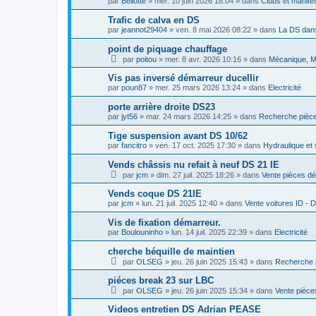
par
Bellotte
»
mer. 10 juin 2026 18:04
» dans
Clubs et manifes
Trafic de calva en DS
par
jeannot29404
»
ven. 8 mai 2026 08:22
» dans
La DS dans
point de piquage chauffage
par
poitou
»
mer. 8 avr. 2026 10:16
» dans
Mécanique, Mo
Vis pas inversé démarreur ducellir
par
poun87
»
mer. 25 mars 2026 13:24
» dans
Electricité
porte arrière droite DS23
par
jyt56
»
mar. 24 mars 2026 14:25
» dans
Recherche pièce
Tige suspension avant DS 10/62
par
fancitro
»
ven. 17 oct. 2025 17:30
» dans
Hydraulique et
Vends châssis nu refait à neuf DS 21 IE
par
jcm
»
dim. 27 juil. 2025 18:26
» dans
Vente pièces d
Vends coque DS 21IE
par
jcm
»
lun. 21 juil. 2025 12:40
» dans
Vente voitures ID - 
Vis de fixation démarreur.
par
Boulouninho
»
lun. 14 juil. 2025 22:39
» dans
Electricité
cherche béquille de maintien
par
OLSEG
»
jeu. 26 juin 2025 15:43
» dans
Recherche 
piéces break 23 sur LBC
par
OLSEG
»
jeu. 26 juin 2025 15:34
» dans
Vente pièce
Videos entretien DS Adrian PEASE