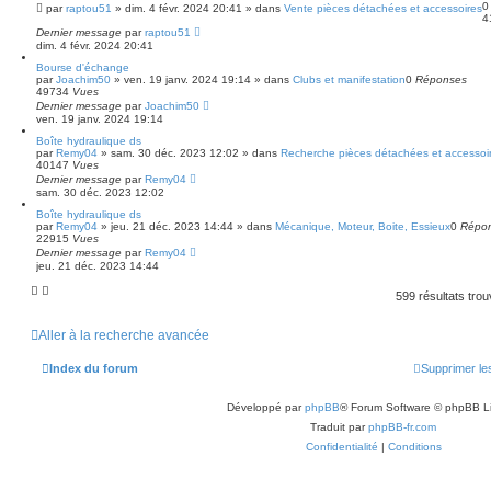
par
raptou51
»
dim. 4 févr. 2024 20:41
» dans
Vente pièces détachées et accessoires
4
Dernier message
par
raptou51
dim. 4 févr. 2024 20:41
Bourse d'échange
par
Joachim50
»
ven. 19 janv. 2024 19:14
» dans
Clubs et manifestation
0
Réponses
49734
Vues
Dernier message
par
Joachim50
ven. 19 janv. 2024 19:14
Boîte hydraulique ds
par
Remy04
»
sam. 30 déc. 2023 12:02
» dans
Recherche pièces détachées et accessoi
40147
Vues
Dernier message
par
Remy04
sam. 30 déc. 2023 12:02
Boîte hydraulique ds
par
Remy04
»
jeu. 21 déc. 2023 14:44
» dans
Mécanique, Moteur, Boite, Essieux
0
Répo
22915
Vues
Dernier message
par
Remy04
jeu. 21 déc. 2023 14:44
599 résultats tro
Aller à la recherche avancée
Index du forum
Supprimer le
Développé par
phpBB
® Forum Software © phpBB L
Traduit par
phpBB-fr.com
Confidentialité
|
Conditions