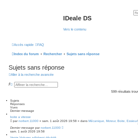
IDeale DS
Vers le contenu
Accès rapide
FAQ
Index du forum
Rechercher
Sujets sans réponse
Sujets sans réponse
Aller à la recherche avancée
R
R
e
e
c
c
599 résultats tro
h
h
e
e
Sujets
r
r
Réponses
c
c
Vues
h
h
Dernier message
e
e
r
a
boite a vitesse
v
par
norbert.11000
»
sam. 1 août 2026 19:58
» dans
Mécanique, Moteur, Boite, Essieux
a
Dernier message
n
par
norbert.11000
sam. 1 août 2026 19:58
c
é
Vente Voitures adhérent décédé