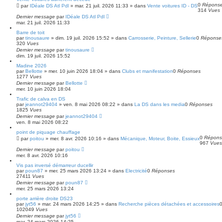
e
0
Répons
par
IDéale DS Atl Pdl
»
mar. 21 juil. 2026 11:33
» dans
Vente voitures ID - DS
314
Vues
Dernier message
par
IDéale DS Atl Pdl
mar. 21 juil. 2026 11:33
Barre de toit
par
tinousaure
»
dim. 19 juil. 2026 15:52
» dans
Carrosserie, Peinture, Sellerie
0
Réponse
320
Vues
Dernier message
par
tinousaure
dim. 19 juil. 2026 15:52
Madine 2026
par
Bellotte
»
mer. 10 juin 2026 18:04
» dans
Clubs et manifestation
0
Réponses
1277
Vues
Dernier message
par
Bellotte
mer. 10 juin 2026 18:04
Trafic de calva en DS
par
jeannot29404
»
ven. 8 mai 2026 08:22
» dans
La DS dans les media
0
Réponses
1825
Vues
Dernier message
par
jeannot29404
ven. 8 mai 2026 08:22
point de piquage chauffage
0
Répons
par
poitou
»
mer. 8 avr. 2026 10:16
» dans
Mécanique, Moteur, Boite, Essieux
967
Vues
Dernier message
par
poitou
mer. 8 avr. 2026 10:16
Vis pas inversé démarreur ducellir
par
poun87
»
mer. 25 mars 2026 13:24
» dans
Electricité
0
Réponses
27411
Vues
Dernier message
par
poun87
mer. 25 mars 2026 13:24
porte arrière droite DS23
par
jyt56
»
mar. 24 mars 2026 14:25
» dans
Recherche pièces détachées et accessoires
102049
Vues
Dernier message
par
jyt56
mar. 24 mars 2026 14:25