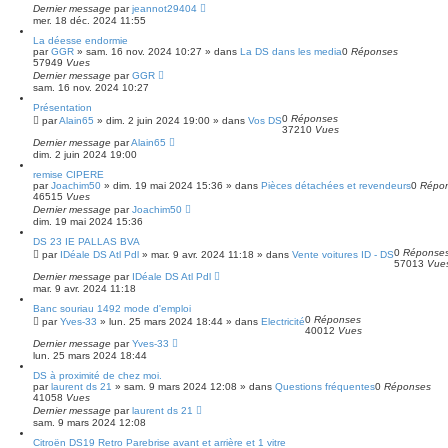
Dernier message
par
jeannot29404
mer. 18 déc. 2024 11:55
La déesse endormie
par
GGR
»
sam. 16 nov. 2024 10:27
» dans
La DS dans les media
0
Réponses
57949
Vues
Dernier message
par
GGR
sam. 16 nov. 2024 10:27
Présentation
0
Réponses
par
Alain65
»
dim. 2 juin 2024 19:00
» dans
Vos DS
37210
Vues
Dernier message
par
Alain65
dim. 2 juin 2024 19:00
remise CIPERE
par
Joachim50
»
dim. 19 mai 2024 15:36
» dans
Pièces détachées et revendeurs
0
Répo
46515
Vues
Dernier message
par
Joachim50
dim. 19 mai 2024 15:36
DS 23 IE PALLAS BVA
0
Réponse
par
IDéale DS Atl Pdl
»
mar. 9 avr. 2024 11:18
» dans
Vente voitures ID - DS
57013
Vue
Dernier message
par
IDéale DS Atl Pdl
mar. 9 avr. 2024 11:18
Banc souriau 1492 mode d'emploi
0
Réponses
par
Yves-33
»
lun. 25 mars 2024 18:44
» dans
Electricité
40012
Vues
Dernier message
par
Yves-33
lun. 25 mars 2024 18:44
DS à proximité de chez moi.
par
laurent ds 21
»
sam. 9 mars 2024 12:08
» dans
Questions fréquentes
0
Réponses
41058
Vues
Dernier message
par
laurent ds 21
sam. 9 mars 2024 12:08
Citroën DS19 Retro Parebrise avant et arrière et 1 vitre