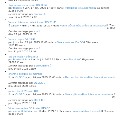
Tige suspension avant DS 10/62
par
fancitro
»
ven. 17 oct. 2025 17:30
» dans
Hydraulique et suspension
0
Réponses
22283
Vues
Dernier message
par
fancitro
ven. 17 oct. 2025 17:30
Vends châssis nu refait à neuf DS 21 IE
0
Répo
par
jcm
»
dim. 27 juil. 2025 18:26
» dans
Vente pièces détachées et accessoires
17689
Dernier message
par
jcm
dim. 27 juil. 2025 18:26
Vends coque DS 21IE
par
jcm
»
lun. 21 juil. 2025 12:40
» dans
Vente voitures ID - DS
0
Réponses
183149
Vues
Dernier message
par
jcm
lun. 21 juil. 2025 12:40
Vis de fixation démarreur.
par
Boulouninho
»
lun. 14 juil. 2025 22:39
» dans
Electricité
0
Réponses
29607
Vues
Dernier message
par
Boulouninho
lun. 14 juil. 2025 22:39
cherche béquille de maintien
par
OLSEG
»
jeu. 26 juin 2025 15:43
» dans
Recherche pièces détachées et accessoi
Dernier message
par
OLSEG
jeu. 26 juin 2025 15:43
piéces break 23 sur LBC
0
par
OLSEG
»
jeu. 26 juin 2025 15:34
» dans
Vente pièces détachées et accessoires
2
Dernier message
par
OLSEG
jeu. 26 juin 2025 15:34
Videos entretien DS Adrian PEASE
par
jeannot29404
»
mer. 18 déc. 2024 11:55
» dans
Documentation Générale
0
Réponse
30498
Vues