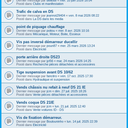
Dernier message par
Bellotte
«
mer. 10 juin 2026 18:04
Posté dans
Clubs et manifestation
Trafic de calva en DS
Dernier message par
jeannot29404
«
ven. 8 mai 2026 08:22
Posté dans
La DS dans les media
point de piquage chauffage
Dernier message par
poitou
«
mer. 8 avr. 2026 10:16
Posté dans
Mécanique, Moteur, Boite, Essieux
Vis pas inversé démarreur ducellir
Dernier message par
poun87
«
mer. 25 mars 2026 13:24
Posté dans
Electricité
porte arrière droite DS23
Dernier message par
jyt56
«
mar. 24 mars 2026 14:25
Posté dans
Recherche pièces détachées et accessoires
Tige suspension avant DS 10/62
Dernier message par
fancitro
«
ven. 17 oct. 2025 17:30
Posté dans
Hydraulique et suspension
Vends châssis nu refait à neuf DS 21 IE
Dernier message par
jcm
«
dim. 27 juil. 2025 18:26
Posté dans
Vente pièces détachées et accessoires
Vends coque DS 21IE
Dernier message par
jcm
«
lun. 21 juil. 2025 12:40
Posté dans
Vente voitures ID - DS
Vis de fixation démarreur.
Dernier message par
Boulouninho
«
lun. 14 juil. 2025 22:39
Posté dans
Electricité