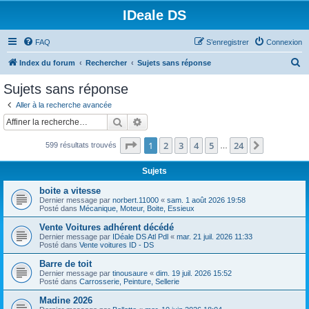
IDeale DS
FAQ
S’enregistrer
Connexion
R
Index du forum
Rechercher
Sujets sans réponse
e
Sujets sans réponse
c
Aller à la recherche avancée
h
Rechercher
Recherche avancée
e
Page
1
sur
24
1
2
3
4
5
24
Suivante
599 résultats trouvés
r
…
c
Sujets
h
boite a vitesse
e
Dernier message par
norbert.11000
«
sam. 1 août 2026 19:58
Posté dans
Mécanique, Moteur, Boite, Essieux
r
Vente Voitures adhérent décédé
Dernier message par
IDéale DS Atl Pdl
«
mar. 21 juil. 2026 11:33
Posté dans
Vente voitures ID - DS
Barre de toit
Dernier message par
tinousaure
«
dim. 19 juil. 2026 15:52
Posté dans
Carrosserie, Peinture, Sellerie
Madine 2026