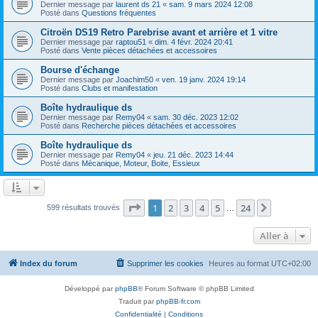
Dernier message par
laurent ds 21
«
sam. 9 mars 2024 12:08
Posté dans
Questions fréquentes
Citroën DS19 Retro Parebrise avant et arrière et 1 vitre
Dernier message par
raptou51
«
dim. 4 févr. 2024 20:41
Posté dans
Vente pièces détachées et accessoires
Bourse d'échange
Dernier message par
Joachim50
«
ven. 19 janv. 2024 19:14
Posté dans
Clubs et manifestation
Boîte hydraulique ds
Dernier message par
Remy04
«
sam. 30 déc. 2023 12:02
Posté dans
Recherche pièces détachées et accessoires
Boîte hydraulique ds
Dernier message par
Remy04
«
jeu. 21 déc. 2023 14:44
Posté dans
Mécanique, Moteur, Boite, Essieux
Page
1
sur
24
1
2
3
4
5
24
Suivante
599 résultats trouvés
…
Aller à
Index du forum
Supprimer les cookies
Heures au format
UTC+02:00
Développé par
phpBB
® Forum Software © phpBB Limited
Traduit par
phpBB-fr.com
Confidentialité
|
Conditions