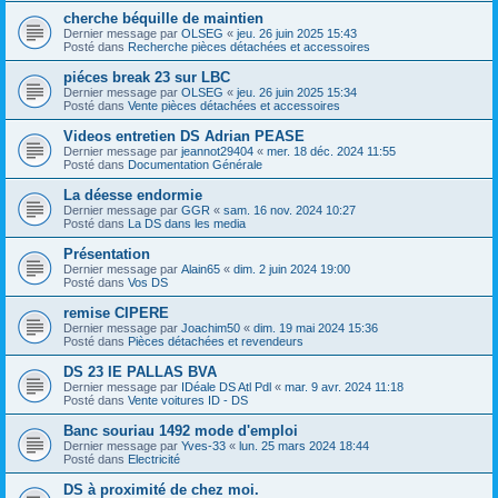
cherche béquille de maintien
Dernier message par
OLSEG
«
jeu. 26 juin 2025 15:43
Posté dans
Recherche pièces détachées et accessoires
piéces break 23 sur LBC
Dernier message par
OLSEG
«
jeu. 26 juin 2025 15:34
Posté dans
Vente pièces détachées et accessoires
Videos entretien DS Adrian PEASE
Dernier message par
jeannot29404
«
mer. 18 déc. 2024 11:55
Posté dans
Documentation Générale
La déesse endormie
Dernier message par
GGR
«
sam. 16 nov. 2024 10:27
Posté dans
La DS dans les media
Présentation
Dernier message par
Alain65
«
dim. 2 juin 2024 19:00
Posté dans
Vos DS
remise CIPERE
Dernier message par
Joachim50
«
dim. 19 mai 2024 15:36
Posté dans
Pièces détachées et revendeurs
DS 23 IE PALLAS BVA
Dernier message par
IDéale DS Atl Pdl
«
mar. 9 avr. 2024 11:18
Posté dans
Vente voitures ID - DS
Banc souriau 1492 mode d'emploi
Dernier message par
Yves-33
«
lun. 25 mars 2024 18:44
Posté dans
Electricité
DS à proximité de chez moi.