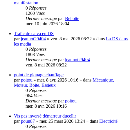
manifestation
0
Réponses
1260
Vues
Dernier message
par
Bellotte
mer. 10 juin 2026 18:04
Trafic de calva en DS
par
jeannot29404
»
ven. 8 mai 2026 08:22
» dans
La DS dans
les media
0
Réponses
1808
Vues
Dernier message
par
jeannot29404
ven. 8 mai 2026 08:22
point de piquage chauffage
par
poitou
»
mer. 8 avr. 2026 10:16
» dans
Mécanique,
Moteur, Boite, Essieux
0
Réponses
964
Vues
Dernier message
par
poitou
mer. 8 avr. 2026 10:16
Vis pas inversé démarreur ducellir
par
poun87
»
mer. 25 mars 2026 13:24
» dans
Electricité
0
Réponses