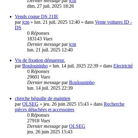
Dernier message
par
jcm
dim. 27 juil. 2025 18:26
Vends coque DS 21IE
par
jcm
»
lun. 21 juil. 2025 12:40
» dans
Vente voitures ID -
DS
0
Réponses
183143
Vues
Dernier message
par
jcm
lun. 21 juil. 2025 12:40
Vis de fixation démarreur.
par
Boulouninho
»
lun. 14 juil. 2025 22:39
» dans
Electricité
0
Réponses
29601
Vues
Dernier message
par
Boulouninho
lun. 14 juil. 2025 22:39
cherche béquille de maintien
par
OLSEG
»
jeu. 26 juin 2025 15:43
» dans
Recherche
pièces détachées et accessoires
0
Réponses
27918
Vues
Dernier message
par
OLSEG
jeu. 26 juin 2025 15:43