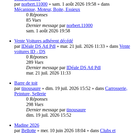
par
norbert.11000
»
sam. 1 août 2026 19:58
» dans
Mécanique, Moteur, Boite, Essieux
0
Réponses
85
Vues
Dernier message
par
norbert.11000
sam. 1 août 2026 19:58
Vente Voitures adhérent décédé
par
IDéale DS Atl Pdl
»
mar. 21 juil. 2026 11:33
» dans
Vente
voitures ID - DS
0
Réponses
289
Vues
Dernier message
par
IDéale DS Atl Pdl
mar. 21 juil. 2026 11:33
Barre de toit
par
tinousaure
»
dim. 19 juil. 2026 15:52
» dans
Carrosserie,
Peinture, Sellerie
0
Réponses
298
Vues
Dernier message
par
tinousaure
dim. 19 juil. 2026 15:52
Madine 2026
par
Bellotte
»
mer. 10 juin 2026 18:04
» dans
Clubs et