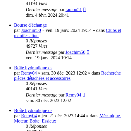
41193
Vues
Dernier message
par
raptou51
dim. 4 févr. 2024 20:41
Bourse d'échange
par
Joachim50
»
ven. 19 janv. 2024 19:14
» dans
Clubs et
manifestation
0
Réponses
49727
Vues
Dernier message
par
Joachim50
ven. 19 janv. 2024 19:14
Boîte hydraulique ds
par
Remy04
»
sam. 30 déc. 2023 12:02
» dans
Recherche
pièces détachées et accessoires
0
Réponses
40141
Vues
Dernier message
par
Remy04
sam. 30 déc. 2023 12:02
Boîte hydraulique ds
par
Remy04
»
jeu. 21 déc. 2023 14:44
» dans
Mécanique,
Moteur, Boite, Essieux
0
Réponses