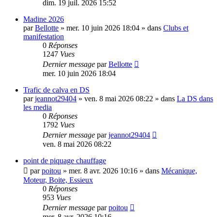
dim. 19 juil. 2026 15:52
Madine 2026
par
Bellotte
»
mer. 10 juin 2026 18:04
» dans
Clubs et
manifestation
0
Réponses
1247
Vues
Dernier message
par
Bellotte
mer. 10 juin 2026 18:04
Trafic de calva en DS
par
jeannot29404
»
ven. 8 mai 2026 08:22
» dans
La DS dans
les media
0
Réponses
1792
Vues
Dernier message
par
jeannot29404
ven. 8 mai 2026 08:22
point de piquage chauffage
par
poitou
»
mer. 8 avr. 2026 10:16
» dans
Mécanique,
Moteur, Boite, Essieux
0
Réponses
953
Vues
Dernier message
par
poitou
mer. 8 avr. 2026 10:16