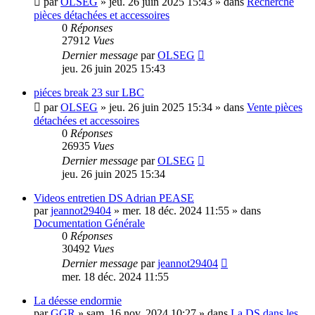
par
OLSEG
»
jeu. 26 juin 2025 15:43
» dans
Recherche
pièces détachées et accessoires
0
Réponses
27912
Vues
Dernier message
par
OLSEG
jeu. 26 juin 2025 15:43
piéces break 23 sur LBC
par
OLSEG
»
jeu. 26 juin 2025 15:34
» dans
Vente pièces
détachées et accessoires
0
Réponses
26935
Vues
Dernier message
par
OLSEG
jeu. 26 juin 2025 15:34
Videos entretien DS Adrian PEASE
par
jeannot29404
»
mer. 18 déc. 2024 11:55
» dans
Documentation Générale
0
Réponses
30492
Vues
Dernier message
par
jeannot29404
mer. 18 déc. 2024 11:55
La déesse endormie
par
GGR
»
sam. 16 nov. 2024 10:27
» dans
La DS dans les