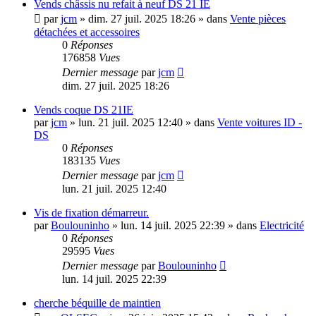
Vends châssis nu refait à neuf DS 21 IE
par
jcm
»
dim. 27 juil. 2025 18:26
» dans
Vente pièces
détachées et accessoires
0
Réponses
176858
Vues
Dernier message
par
jcm
dim. 27 juil. 2025 18:26
Vends coque DS 21IE
par
jcm
»
lun. 21 juil. 2025 12:40
» dans
Vente voitures ID -
DS
0
Réponses
183135
Vues
Dernier message
par
jcm
lun. 21 juil. 2025 12:40
Vis de fixation démarreur.
par
Boulouninho
»
lun. 14 juil. 2025 22:39
» dans
Electricité
0
Réponses
29595
Vues
Dernier message
par
Boulouninho
lun. 14 juil. 2025 22:39
cherche béquille de maintien