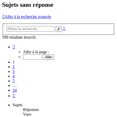
Sujets sans réponse
Aller à la recherche avancée
Recherche
Rechercher
avancée
599 résultats trouvés
Page
1
Aller à la page :
sur
24
1
2
3
4
5
…
24
Suivante
Sujets
Réponses
Vues