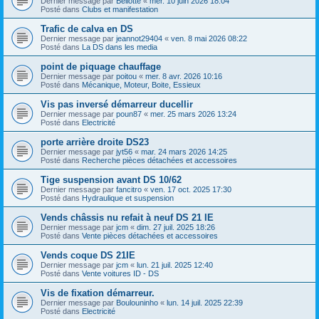
Dernier message par
Bellotte
«
mer. 10 juin 2026 18:04
Posté dans
Clubs et manifestation
Trafic de calva en DS
Dernier message par
jeannot29404
«
ven. 8 mai 2026 08:22
Posté dans
La DS dans les media
point de piquage chauffage
Dernier message par
poitou
«
mer. 8 avr. 2026 10:16
Posté dans
Mécanique, Moteur, Boite, Essieux
Vis pas inversé démarreur ducellir
Dernier message par
poun87
«
mer. 25 mars 2026 13:24
Posté dans
Electricité
porte arrière droite DS23
Dernier message par
jyt56
«
mar. 24 mars 2026 14:25
Posté dans
Recherche pièces détachées et accessoires
Tige suspension avant DS 10/62
Dernier message par
fancitro
«
ven. 17 oct. 2025 17:30
Posté dans
Hydraulique et suspension
Vends châssis nu refait à neuf DS 21 IE
Dernier message par
jcm
«
dim. 27 juil. 2025 18:26
Posté dans
Vente pièces détachées et accessoires
Vends coque DS 21IE
Dernier message par
jcm
«
lun. 21 juil. 2025 12:40
Posté dans
Vente voitures ID - DS
Vis de fixation démarreur.
Dernier message par
Boulouninho
«
lun. 14 juil. 2025 22:39
Posté dans
Electricité