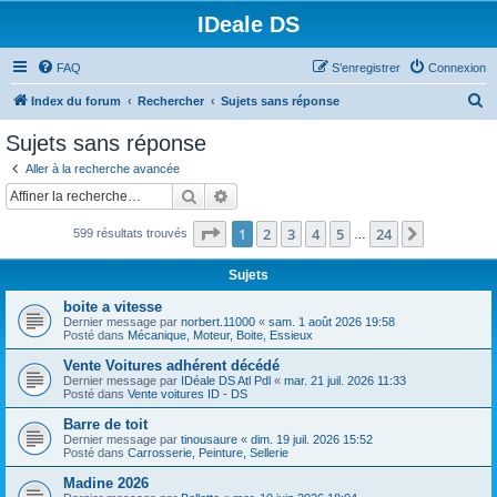
IDeale DS
FAQ
S’enregistrer
Connexion
R
Index du forum
Rechercher
Sujets sans réponse
e
Sujets sans réponse
c
Aller à la recherche avancée
h
Rechercher
Recherche avancée
e
Page
1
sur
24
1
2
3
4
5
24
Suivante
599 résultats trouvés
r
…
c
Sujets
h
boite a vitesse
e
Dernier message par
norbert.11000
«
sam. 1 août 2026 19:58
Posté dans
Mécanique, Moteur, Boite, Essieux
r
Vente Voitures adhérent décédé
Dernier message par
IDéale DS Atl Pdl
«
mar. 21 juil. 2026 11:33
Posté dans
Vente voitures ID - DS
Barre de toit
Dernier message par
tinousaure
«
dim. 19 juil. 2026 15:52
Posté dans
Carrosserie, Peinture, Sellerie
Madine 2026