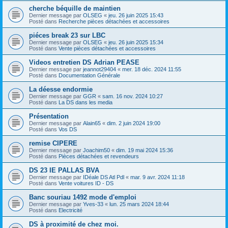
cherche béquille de maintien
Dernier message par
OLSEG
«
jeu. 26 juin 2025 15:43
Posté dans
Recherche pièces détachées et accessoires
piéces break 23 sur LBC
Dernier message par
OLSEG
«
jeu. 26 juin 2025 15:34
Posté dans
Vente pièces détachées et accessoires
Videos entretien DS Adrian PEASE
Dernier message par
jeannot29404
«
mer. 18 déc. 2024 11:55
Posté dans
Documentation Générale
La déesse endormie
Dernier message par
GGR
«
sam. 16 nov. 2024 10:27
Posté dans
La DS dans les media
Présentation
Dernier message par
Alain65
«
dim. 2 juin 2024 19:00
Posté dans
Vos DS
remise CIPERE
Dernier message par
Joachim50
«
dim. 19 mai 2024 15:36
Posté dans
Pièces détachées et revendeurs
DS 23 IE PALLAS BVA
Dernier message par
IDéale DS Atl Pdl
«
mar. 9 avr. 2024 11:18
Posté dans
Vente voitures ID - DS
Banc souriau 1492 mode d'emploi
Dernier message par
Yves-33
«
lun. 25 mars 2024 18:44
Posté dans
Electricité
DS à proximité de chez moi.