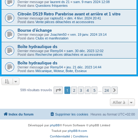
Dernier message par
laurent ds 21
«
sam. 9 mars 2024 12:08
Posté dans
Questions fréquentes
Citroën DS19 Retro Parebrise avant et arrière et 1 vitre
Dernier message par
raptou51
«
dim. 4 févr. 2024 20:41
Posté dans
Vente pièces détachées et accessoires
Bourse d'échange
Dernier message par
Joachim50
«
ven. 19 janv. 2024 19:14
Posté dans
Clubs et manifestation
Boîte hydraulique ds
Dernier message par
Remy04
«
sam. 30 déc. 2023 12:02
Posté dans
Recherche pièces détachées et accessoires
Boîte hydraulique ds
Dernier message par
Remy04
«
jeu. 21 déc. 2023 14:44
Posté dans
Mécanique, Moteur, Boite, Essieux
Page
1
sur
24
1
2
3
4
5
24
Suivante
599 résultats trouvés
…
Aller à
Index du forum
Supprimer les cookies
Heures au format
UTC+02:00
Développé par
phpBB
® Forum Software © phpBB Limited
Traduit par
phpBB-fr.com
Confidentialité
|
Conditions