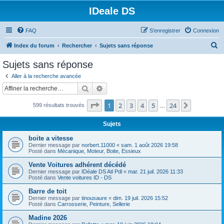
IDeale DS
FAQ
S’enregistrer
Connexion
R
Index du forum
Rechercher
Sujets sans réponse
e
Sujets sans réponse
c
Aller à la recherche avancée
h
Rechercher
Recherche avancée
e
Page
1
sur
24
1
2
3
4
5
24
Suivante
599 résultats trouvés
r
…
c
Sujets
h
boite a vitesse
e
Dernier message par
norbert.11000
«
sam. 1 août 2026 19:58
Posté dans
Mécanique, Moteur, Boite, Essieux
r
Vente Voitures adhérent décédé
Dernier message par
IDéale DS Atl Pdl
«
mar. 21 juil. 2026 11:33
Posté dans
Vente voitures ID - DS
Barre de toit
Dernier message par
tinousaure
«
dim. 19 juil. 2026 15:52
Posté dans
Carrosserie, Peinture, Sellerie
Madine 2026