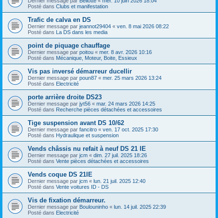
Dernier message par
Bellotte
«
mer. 10 juin 2026 18:04
Posté dans
Clubs et manifestation
Trafic de calva en DS
Dernier message par
jeannot29404
«
ven. 8 mai 2026 08:22
Posté dans
La DS dans les media
point de piquage chauffage
Dernier message par
poitou
«
mer. 8 avr. 2026 10:16
Posté dans
Mécanique, Moteur, Boite, Essieux
Vis pas inversé démarreur ducellir
Dernier message par
poun87
«
mer. 25 mars 2026 13:24
Posté dans
Electricité
porte arrière droite DS23
Dernier message par
jyt56
«
mar. 24 mars 2026 14:25
Posté dans
Recherche pièces détachées et accessoires
Tige suspension avant DS 10/62
Dernier message par
fancitro
«
ven. 17 oct. 2025 17:30
Posté dans
Hydraulique et suspension
Vends châssis nu refait à neuf DS 21 IE
Dernier message par
jcm
«
dim. 27 juil. 2025 18:26
Posté dans
Vente pièces détachées et accessoires
Vends coque DS 21IE
Dernier message par
jcm
«
lun. 21 juil. 2025 12:40
Posté dans
Vente voitures ID - DS
Vis de fixation démarreur.
Dernier message par
Boulouninho
«
lun. 14 juil. 2025 22:39
Posté dans
Electricité