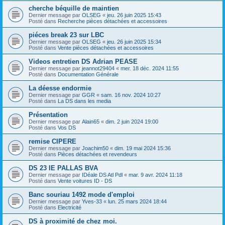
cherche béquille de maintien
Dernier message par
OLSEG
«
jeu. 26 juin 2025 15:43
Posté dans
Recherche pièces détachées et accessoires
piéces break 23 sur LBC
Dernier message par
OLSEG
«
jeu. 26 juin 2025 15:34
Posté dans
Vente pièces détachées et accessoires
Videos entretien DS Adrian PEASE
Dernier message par
jeannot29404
«
mer. 18 déc. 2024 11:55
Posté dans
Documentation Générale
La déesse endormie
Dernier message par
GGR
«
sam. 16 nov. 2024 10:27
Posté dans
La DS dans les media
Présentation
Dernier message par
Alain65
«
dim. 2 juin 2024 19:00
Posté dans
Vos DS
remise CIPERE
Dernier message par
Joachim50
«
dim. 19 mai 2024 15:36
Posté dans
Pièces détachées et revendeurs
DS 23 IE PALLAS BVA
Dernier message par
IDéale DS Atl Pdl
«
mar. 9 avr. 2024 11:18
Posté dans
Vente voitures ID - DS
Banc souriau 1492 mode d'emploi
Dernier message par
Yves-33
«
lun. 25 mars 2024 18:44
Posté dans
Electricité
DS à proximité de chez moi.