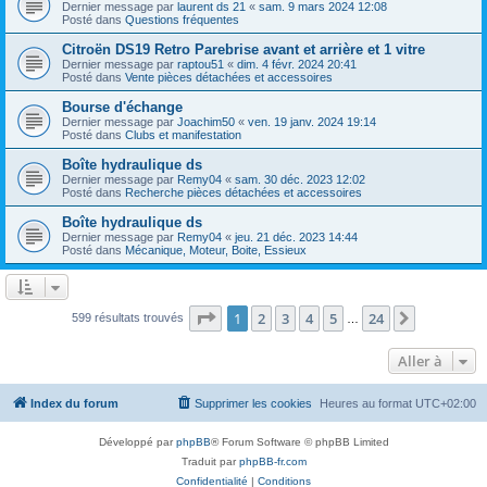
Dernier message par
laurent ds 21
«
sam. 9 mars 2024 12:08
Posté dans
Questions fréquentes
Citroën DS19 Retro Parebrise avant et arrière et 1 vitre
Dernier message par
raptou51
«
dim. 4 févr. 2024 20:41
Posté dans
Vente pièces détachées et accessoires
Bourse d'échange
Dernier message par
Joachim50
«
ven. 19 janv. 2024 19:14
Posté dans
Clubs et manifestation
Boîte hydraulique ds
Dernier message par
Remy04
«
sam. 30 déc. 2023 12:02
Posté dans
Recherche pièces détachées et accessoires
Boîte hydraulique ds
Dernier message par
Remy04
«
jeu. 21 déc. 2023 14:44
Posté dans
Mécanique, Moteur, Boite, Essieux
Page
1
sur
24
1
2
3
4
5
24
Suivante
599 résultats trouvés
…
Aller à
Index du forum
Supprimer les cookies
Heures au format
UTC+02:00
Développé par
phpBB
® Forum Software © phpBB Limited
Traduit par
phpBB-fr.com
Confidentialité
|
Conditions