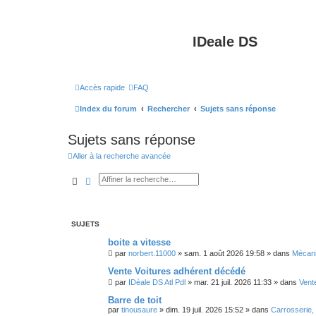
IDeale DS
Accès rapide
FAQ
Index du forum
Rechercher
Sujets sans réponse
Sujets sans réponse
Aller à la recherche avancée
Rechercher
Recherche avancée
SUJETS
boite a vitesse
par
norbert.11000
»
sam. 1 août 2026 19:58
» dans
Mécani
Vente Voitures adhérent décédé
par
IDéale DS Atl Pdl
»
mar. 21 juil. 2026 11:33
» dans
Vent
Barre de toit
par
tinousaure
»
dim. 19 juil. 2026 15:52
» dans
Carrosserie, 