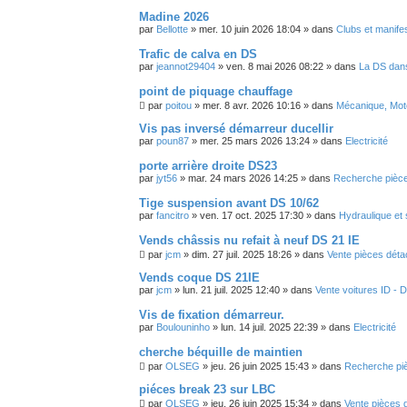
Madine 2026
par
Bellotte
»
mer. 10 juin 2026 18:04
» dans
Clubs et manifes
Trafic de calva en DS
par
jeannot29404
»
ven. 8 mai 2026 08:22
» dans
La DS dans
point de piquage chauffage
par
poitou
»
mer. 8 avr. 2026 10:16
» dans
Mécanique, Mote
Vis pas inversé démarreur ducellir
par
poun87
»
mer. 25 mars 2026 13:24
» dans
Electricité
porte arrière droite DS23
par
jyt56
»
mar. 24 mars 2026 14:25
» dans
Recherche pièce
Tige suspension avant DS 10/62
par
fancitro
»
ven. 17 oct. 2025 17:30
» dans
Hydraulique et
Vends châssis nu refait à neuf DS 21 IE
par
jcm
»
dim. 27 juil. 2025 18:26
» dans
Vente pièces déta
Vends coque DS 21IE
par
jcm
»
lun. 21 juil. 2025 12:40
» dans
Vente voitures ID - 
Vis de fixation démarreur.
par
Boulouninho
»
lun. 14 juil. 2025 22:39
» dans
Electricité
cherche béquille de maintien
par
OLSEG
»
jeu. 26 juin 2025 15:43
» dans
Recherche pi
piéces break 23 sur LBC
par
OLSEG
»
jeu. 26 juin 2025 15:34
» dans
Vente pièces 