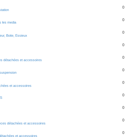
0
tation
0
 les media
0
ur, Boite, Essieux
0
0
s détachées et accessoires
0
 suspension
0
chées et accessoires
0
DS
0
0
èces détachées et accessoires
0
détachées et accessoires