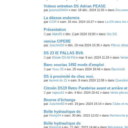
Videos entretien DS Adrian PEASE
par
jeannot29404
»
mer. 18 déc. 2024 11:55
» dans
Document
La déesse endormie
par
GGR
»
sam. 16 nov. 2024 10:27
» dans
La DS dans les 
Présentation
par
Alain65
»
dim. 2 juin 2024 19:00
» dans
Vos DS
remise CIPERE
par
Joachim50
»
dim. 19 mai 2024 15:36
» dans
Pièces déta
DS 23 IE PALLAS BVA
par
IDéale DS Atl Pdl
»
mar. 9 avr. 2024 11:18
» dans
Vente
Banc souriau 1492 mode d'emploi
par
Yves-33
»
lun. 25 mars 2024 18:44
» dans
Electricité
DS à proximité de chez moi.
par
laurent ds 21
»
sam. 9 mars 2024 12:08
» dans
Question
Citroën DS19 Retro Parebrise avant et arrière et 
par
raptou51
»
dim. 4 févr. 2024 20:41
» dans
Vente pièces
Bourse d'échange
par
Joachim50
»
ven. 19 janv. 2024 19:14
» dans
Clubs et ma
Boîte hydraulique ds
par
Remy04
»
sam. 30 déc. 2023 12:02
» dans
Recherche pi
Boîte hydraulique ds
par
Remy04
»
jeu. 21 déc. 2023 14:44
» dans
Mécanique, Mot