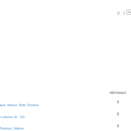
Reche
Rec
RÉPONSES
0
que, Moteur, Boite, Essieux
0
e voitures ID - DS
0
Peinture, Sellerie