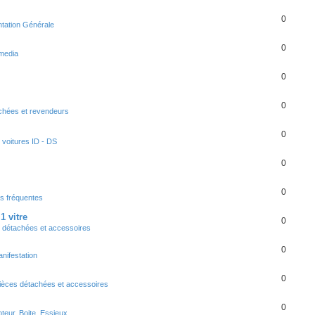
0
ation Générale
0
media
0
0
chées et revendeurs
0
 voitures ID - DS
0
0
s fréquentes
1 vitre
0
 détachées et accessoires
0
nifestation
0
èces détachées et accessoires
0
eur, Boite, Essieux