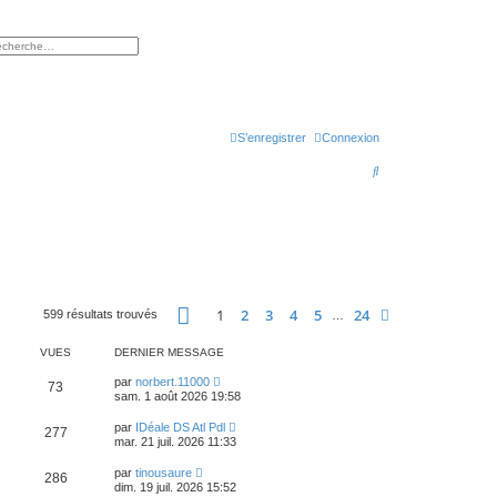
rcher
herche avancée
S’enregistrer
Connexion
R
e
c
h
e
r
Page
1
sur
24
1
2
3
4
5
24
Suivante
599 résultats trouvés
…
c
VUES
DERNIER MESSAGE
h
par
norbert.11000
e
73
sam. 1 août 2026 19:58
r
par
IDéale DS Atl Pdl
277
mar. 21 juil. 2026 11:33
par
tinousaure
286
dim. 19 juil. 2026 15:52