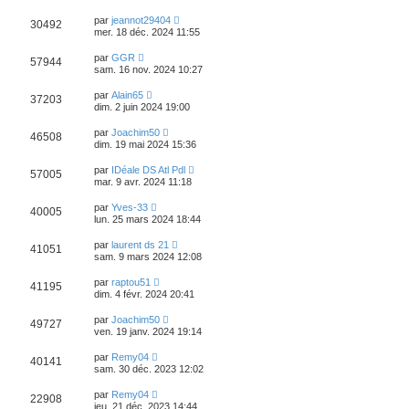
par
jeannot29404
30492
mer. 18 déc. 2024 11:55
par
GGR
57944
sam. 16 nov. 2024 10:27
par
Alain65
37203
dim. 2 juin 2024 19:00
par
Joachim50
46508
dim. 19 mai 2024 15:36
par
IDéale DS Atl Pdl
57005
mar. 9 avr. 2024 11:18
par
Yves-33
40005
lun. 25 mars 2024 18:44
par
laurent ds 21
41051
sam. 9 mars 2024 12:08
par
raptou51
41195
dim. 4 févr. 2024 20:41
par
Joachim50
49727
ven. 19 janv. 2024 19:14
par
Remy04
40141
sam. 30 déc. 2023 12:02
par
Remy04
22908
jeu. 21 déc. 2023 14:44