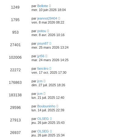
par
Bellotte
1249
mer. 10 juin 2026 18:04
par
jeannot29404
1795
ven. 8 mai 2026 08:22
par
poitou
953
mer. 8 avr. 2026 10:16
par
poun87
27401
mer. 25 mars 2026 13:24
par
jyt56
102006
mar. 24 mars 2026 14:25
par
fancitro
22272
ven. 17 oct. 2025 17:30
par
jcm
176863
dim. 27 juil. 2025 18:26
par
jcm
183138
lun. 21 juil. 2025 12:40
par
Boulouninho
29596
lun. 14 juil. 2025 22:39
par
OLSEG
27913
jeu. 26 juin 2025 15:43
par
OLSEG
26937
jeu. 26 juin 2025 15:34