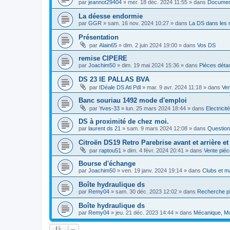
par
jeannot29404
»
mer. 18 déc. 2024 11:55
» dans
Document
La déesse endormie
par
GGR
»
sam. 16 nov. 2024 10:27
» dans
La DS dans les 
Présentation
par
Alain65
»
dim. 2 juin 2024 19:00
» dans
Vos DS
remise CIPERE
par
Joachim50
»
dim. 19 mai 2024 15:36
» dans
Pièces déta
DS 23 IE PALLAS BVA
par
IDéale DS Atl Pdl
»
mar. 9 avr. 2024 11:18
» dans
Ven
Banc souriau 1492 mode d'emploi
par
Yves-33
»
lun. 25 mars 2024 18:44
» dans
Electricité
DS à proximité de chez moi.
par
laurent ds 21
»
sam. 9 mars 2024 12:08
» dans
Question
Citroën DS19 Retro Parebrise avant et arrière et 
par
raptou51
»
dim. 4 févr. 2024 20:41
» dans
Vente piè
Bourse d'échange
par
Joachim50
»
ven. 19 janv. 2024 19:14
» dans
Clubs et ma
Boîte hydraulique ds
par
Remy04
»
sam. 30 déc. 2023 12:02
» dans
Recherche pi
Boîte hydraulique ds
par
Remy04
»
jeu. 21 déc. 2023 14:44
» dans
Mécanique, Mot