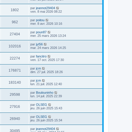
par
jeannot29404
1802
ven. 8 mai 2026 08:22
par
poitou
962
mer. 8 avr. 2026 10:16
par
poun87
27404
mer. 25 mars 2026 13:24
par
jyt56
102016
mar. 24 mars 2026 14:25
par
fancitro
22274
ven. 17 oct. 2025 17:30
par
jcm
176871
dim. 27 juil. 2025 18:26
par
jcm
183140
lun. 21 juil. 2025 12:40
par
Boulouninho
29598
lun. 14 juil. 2025 22:39
par
OLSEG
27916
jeu. 26 juin 2025 15:43
par
OLSEG
26940
jeu. 26 juin 2025 15:34
par
jeannot29404
30495