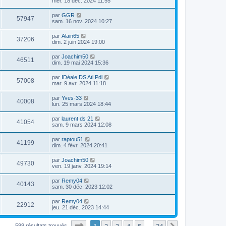
mer. 18 déc. 2024 11:55
par
GGR
57947
sam. 16 nov. 2024 10:27
par
Alain65
37206
dim. 2 juin 2024 19:00
par
Joachim50
46511
dim. 19 mai 2024 15:36
par
IDéale DS Atl Pdl
57008
mar. 9 avr. 2024 11:18
par
Yves-33
40008
lun. 25 mars 2024 18:44
par
laurent ds 21
41054
sam. 9 mars 2024 12:08
par
raptou51
41199
dim. 4 févr. 2024 20:41
par
Joachim50
49730
ven. 19 janv. 2024 19:14
par
Remy04
40143
sam. 30 déc. 2023 12:02
par
Remy04
22912
jeu. 21 déc. 2023 14:44
Page
1
sur
24
1
2
3
4
5
24
599 résultats trouvés
…