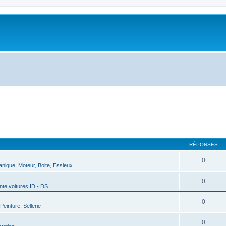
RÉPONSES
0
nique, Moteur, Boite, Essieux
0
nte voitures ID - DS
0
Peinture, Sellerie
0