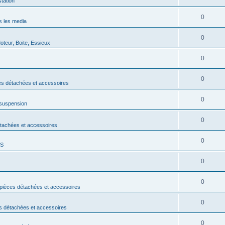
tation
0
 les media
0
teur, Boite, Essieux
0
0
s détachées et accessoires
0
 suspension
0
étachées et accessoires
0
DS
0
0
pièces détachées et accessoires
0
s détachées et accessoires
0