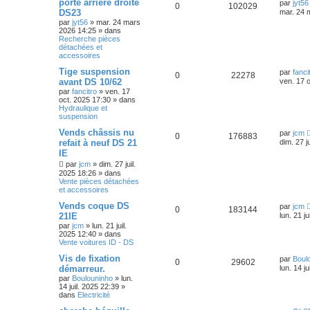
porte arrière droite
par
jyt56
0
102029
DS23
mar. 24 
par
jyt56
»
mar. 24 mars
2026 14:25
» dans
Recherche pièces
détachées et
accessoires
Tige suspension
par
fanci
0
22278
avant DS 10/62
ven. 17 
par
fancitro
»
ven. 17
oct. 2025 17:30
» dans
Hydraulique et
suspension
Vends châssis nu
par
jcm
0
176883
refait à neuf DS 21
dim. 27 j
IE
par
jcm
»
dim. 27 juil.
2025 18:26
» dans
Vente pièces détachées
et accessoires
Vends coque DS
par
jcm
0
183144
21IE
lun. 21 j
par
jcm
»
lun. 21 juil.
2025 12:40
» dans
Vente voitures ID - DS
Vis de fixation
par
Boul
0
29602
démarreur.
lun. 14 j
par
Boulouninho
»
lun.
14 juil. 2025 22:39
»
dans
Electricité