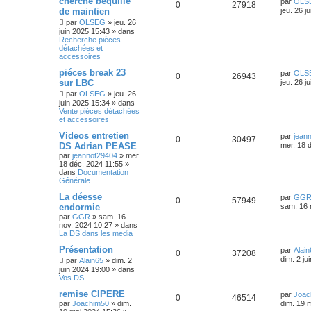
cherche béquille
par
OLS
0
27918
de maintien
jeu. 26 j
par
OLSEG
»
jeu. 26
juin 2025 15:43
» dans
Recherche pièces
détachées et
accessoires
piéces break 23
par
OLS
0
26943
sur LBC
jeu. 26 j
par
OLSEG
»
jeu. 26
juin 2025 15:34
» dans
Vente pièces détachées
et accessoires
Videos entretien
par
jean
0
30497
DS Adrian PEASE
mer. 18 
par
jeannot29404
»
mer.
18 déc. 2024 11:55
»
dans
Documentation
Générale
La déesse
par
GG
0
57949
endormie
sam. 16 
par
GGR
»
sam. 16
nov. 2024 10:27
» dans
La DS dans les media
Présentation
par
Alain
0
37208
dim. 2 ju
par
Alain65
»
dim. 2
juin 2024 19:00
» dans
Vos DS
remise CIPERE
par
Joac
0
46514
par
Joachim50
»
dim.
dim. 19 