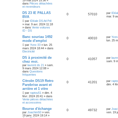
19 mai 2024 15:36
»
dans
Pièces détachées
et revendeurs
DS 23 IE PALLAS
par
IDéal
0
57010
BVA
mar. 9 av
par
IDéale DS Atl Pdl
»
mar. 9 avr. 2024 11:18
» dans
Vente voitures
ID - DS
Banc souriau 1492
par
Yves
0
40010
mode d'emploi
lun. 25 
par
Yves-33
»
lun. 25
mars 2024 18:44
» dans
Electricité
DS à proximité de
par
laure
0
41057
chez moi.
sam. 9 m
par
laurent ds 21
»
sam.
9 mars 2024 12:08
»
dans
Questions
fréquentes
Citroën DS19 Retro
par
rapt
0
41201
Parebrise avant et
dim. 4 fé
arrière et 1 vitre
par
raptou51
»
dim. 4
févr. 2024 20:41
» dans
Vente pièces détachées
et accessoires
Bourse d'échange
par
Joac
0
49732
par
Joachim50
»
ven.
ven. 19 
19 janv. 2024 19:14
»