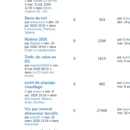
par
IDéale DS Atl Pdl
»
mar. 21 juil. 2026
11:33
» dans
Vente
voitures ID - DS
Barre de toit
par
tino
0
303
par
tinousaure
»
dim. 19
dim. 19 j
juil. 2026 15:52
» dans
Carrosserie, Peinture,
Sellerie
Madine 2026
par
Bello
0
1266
par
Bellotte
»
mer. 10
mer. 10 j
juin 2026 18:04
» dans
Clubs et manifestation
Trafic de calva en
par
jean
0
1813
DS
ven. 8 m
par
jeannot29404
»
ven.
8 mai 2026 08:22
»
dans
La DS dans les
media
point de piquage
par
poito
0
965
chauffage
mer. 8 a
par
poitou
»
mer. 8
avr. 2026 10:16
» dans
Mécanique, Moteur,
Boite, Essieux
Vis pas inversé
par
poun
0
27406
démarreur ducellir
mer. 25 
par
poun87
»
mer. 25
mars 2026 13:24
» dans
Electricité