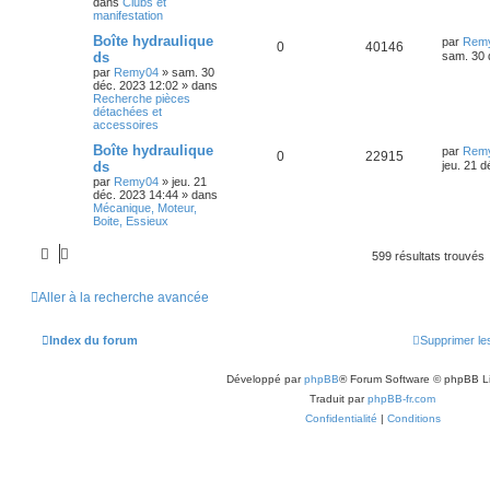
dans
Clubs et
manifestation
Boîte hydraulique
par
Rem
0
40146
ds
sam. 30 
par
Remy04
»
sam. 30
déc. 2023 12:02
» dans
Recherche pièces
détachées et
accessoires
Boîte hydraulique
par
Rem
0
22915
ds
jeu. 21 
par
Remy04
»
jeu. 21
déc. 2023 14:44
» dans
Mécanique, Moteur,
Boite, Essieux
599 résultats trouvés
Aller à la recherche avancée
Index du forum
Supprimer le
Développé par
phpBB
® Forum Software © phpBB L
Traduit par
phpBB-fr.com
Confidentialité
|
Conditions