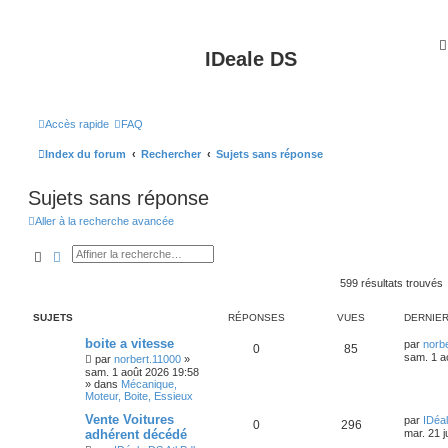
IDeale DS
Accès rapide
FAQ
Index du forum
Rechercher
Sujets sans réponse
Sujets sans réponse
Aller à la recherche avancée
Rechercher
Recherche avancée
599 résultats trouvés
SUJETS
RÉPONSES
VUES
DERNIE
boite a vitesse
par
norb
0
85
sam. 1 a
par
norbert.11000
»
sam. 1 août 2026 19:58
» dans
Mécanique,
Moteur, Boite, Essieux
Vente Voitures
par
IDéal
0
296
adhérent décédé
mar. 21 j