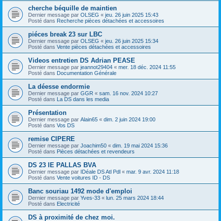
cherche béquille de maintien
Dernier message par
OLSEG
«
jeu. 26 juin 2025 15:43
Posté dans
Recherche pièces détachées et accessoires
piéces break 23 sur LBC
Dernier message par
OLSEG
«
jeu. 26 juin 2025 15:34
Posté dans
Vente pièces détachées et accessoires
Videos entretien DS Adrian PEASE
Dernier message par
jeannot29404
«
mer. 18 déc. 2024 11:55
Posté dans
Documentation Générale
La déesse endormie
Dernier message par
GGR
«
sam. 16 nov. 2024 10:27
Posté dans
La DS dans les media
Présentation
Dernier message par
Alain65
«
dim. 2 juin 2024 19:00
Posté dans
Vos DS
remise CIPERE
Dernier message par
Joachim50
«
dim. 19 mai 2024 15:36
Posté dans
Pièces détachées et revendeurs
DS 23 IE PALLAS BVA
Dernier message par
IDéale DS Atl Pdl
«
mar. 9 avr. 2024 11:18
Posté dans
Vente voitures ID - DS
Banc souriau 1492 mode d'emploi
Dernier message par
Yves-33
«
lun. 25 mars 2024 18:44
Posté dans
Electricité
DS à proximité de chez moi.