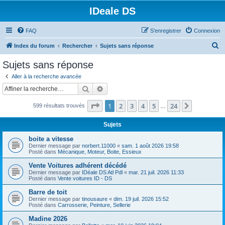
IDeale DS
FAQ
S’enregistrer
Connexion
R
Index du forum
Rechercher
Sujets sans réponse
e
Sujets sans réponse
c
Aller à la recherche avancée
h
Rechercher
Recherche avancée
e
Page
1
sur
24
1
2
3
4
5
24
Suivante
599 résultats trouvés
r
…
c
Sujets
h
boite a vitesse
e
Dernier message par
norbert.11000
«
sam. 1 août 2026 19:58
Posté dans
Mécanique, Moteur, Boite, Essieux
r
Vente Voitures adhérent décédé
Dernier message par
IDéale DS Atl Pdl
«
mar. 21 juil. 2026 11:33
Posté dans
Vente voitures ID - DS
Barre de toit
Dernier message par
tinousaure
«
dim. 19 juil. 2026 15:52
Posté dans
Carrosserie, Peinture, Sellerie
Madine 2026