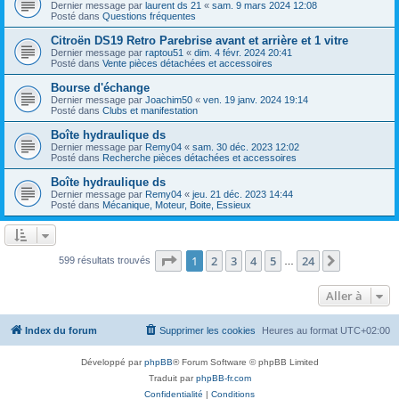
Dernier message par
laurent ds 21
«
sam. 9 mars 2024 12:08
Posté dans
Questions fréquentes
Citroën DS19 Retro Parebrise avant et arrière et 1 vitre
Dernier message par
raptou51
«
dim. 4 févr. 2024 20:41
Posté dans
Vente pièces détachées et accessoires
Bourse d'échange
Dernier message par
Joachim50
«
ven. 19 janv. 2024 19:14
Posté dans
Clubs et manifestation
Boîte hydraulique ds
Dernier message par
Remy04
«
sam. 30 déc. 2023 12:02
Posté dans
Recherche pièces détachées et accessoires
Boîte hydraulique ds
Dernier message par
Remy04
«
jeu. 21 déc. 2023 14:44
Posté dans
Mécanique, Moteur, Boite, Essieux
Page
1
sur
24
1
2
3
4
5
24
Suivante
599 résultats trouvés
…
Aller à
Index du forum
Supprimer les cookies
Heures au format
UTC+02:00
Développé par
phpBB
® Forum Software © phpBB Limited
Traduit par
phpBB-fr.com
Confidentialité
|
Conditions