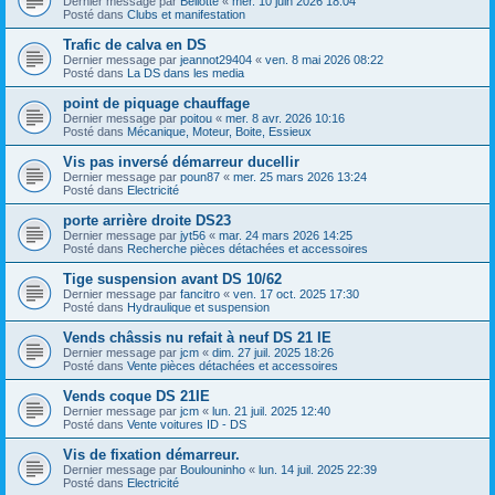
Dernier message par
Bellotte
«
mer. 10 juin 2026 18:04
Posté dans
Clubs et manifestation
Trafic de calva en DS
Dernier message par
jeannot29404
«
ven. 8 mai 2026 08:22
Posté dans
La DS dans les media
point de piquage chauffage
Dernier message par
poitou
«
mer. 8 avr. 2026 10:16
Posté dans
Mécanique, Moteur, Boite, Essieux
Vis pas inversé démarreur ducellir
Dernier message par
poun87
«
mer. 25 mars 2026 13:24
Posté dans
Electricité
porte arrière droite DS23
Dernier message par
jyt56
«
mar. 24 mars 2026 14:25
Posté dans
Recherche pièces détachées et accessoires
Tige suspension avant DS 10/62
Dernier message par
fancitro
«
ven. 17 oct. 2025 17:30
Posté dans
Hydraulique et suspension
Vends châssis nu refait à neuf DS 21 IE
Dernier message par
jcm
«
dim. 27 juil. 2025 18:26
Posté dans
Vente pièces détachées et accessoires
Vends coque DS 21IE
Dernier message par
jcm
«
lun. 21 juil. 2025 12:40
Posté dans
Vente voitures ID - DS
Vis de fixation démarreur.
Dernier message par
Boulouninho
«
lun. 14 juil. 2025 22:39
Posté dans
Electricité