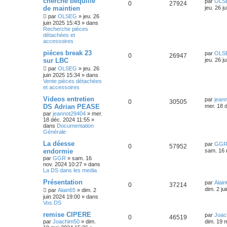
cherche béquille
par
OLS
0
27924
de maintien
jeu. 26 j
par
OLSEG
»
jeu. 26
juin 2025 15:43
» dans
Recherche pièces
détachées et
accessoires
piéces break 23
par
OLS
0
26947
sur LBC
jeu. 26 j
par
OLSEG
»
jeu. 26
juin 2025 15:34
» dans
Vente pièces détachées
et accessoires
Videos entretien
par
jean
0
30505
DS Adrian PEASE
mer. 18 
par
jeannot29404
»
mer.
18 déc. 2024 11:55
»
dans
Documentation
Générale
La déesse
par
GG
0
57952
endormie
sam. 16 
par
GGR
»
sam. 16
nov. 2024 10:27
» dans
La DS dans les media
Présentation
par
Alain
0
37214
dim. 2 ju
par
Alain65
»
dim. 2
juin 2024 19:00
» dans
Vos DS
remise CIPERE
par
Joac
0
46519
par
Joachim50
»
dim.
dim. 19 