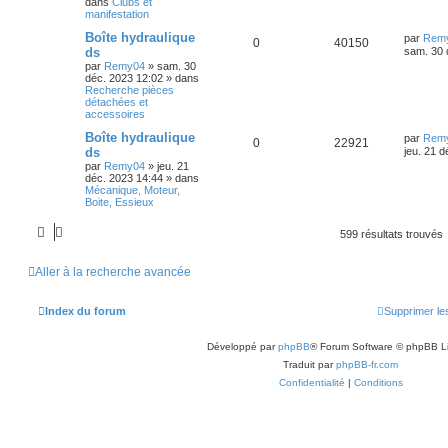
dans
Clubs et
manifestation
Boîte hydraulique
par
Rem
0
40150
ds
sam. 30 
par
Remy04
»
sam. 30
déc. 2023 12:02
» dans
Recherche pièces
détachées et
accessoires
Boîte hydraulique
par
Rem
0
22921
ds
jeu. 21 
par
Remy04
»
jeu. 21
déc. 2023 14:44
» dans
Mécanique, Moteur,
Boite, Essieux
599 résultats trouvés
Aller à la recherche avancée
Index du forum
Supprimer le
Développé par
phpBB
® Forum Software © phpBB L
Traduit par
phpBB-fr.com
Confidentialité
|
Conditions