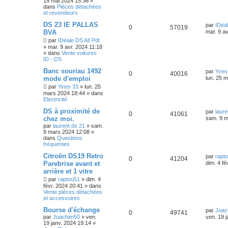
19 mai 2024 15:36
»
dans
Pièces détachées
et revendeurs
DS 23 IE PALLAS
par
IDéal
0
57019
BVA
mar. 9 av
par
IDéale DS Atl Pdl
»
mar. 9 avr. 2024 11:18
» dans
Vente voitures
ID - DS
Banc souriau 1492
par
Yves
0
40016
mode d'emploi
lun. 25 
par
Yves-33
»
lun. 25
mars 2024 18:44
» dans
Electricité
DS à proximité de
par
laure
0
41061
chez moi.
sam. 9 m
par
laurent ds 21
»
sam.
9 mars 2024 12:08
»
dans
Questions
fréquentes
Citroën DS19 Retro
par
rapt
0
41204
Parebrise avant et
dim. 4 fé
arrière et 1 vitre
par
raptou51
»
dim. 4
févr. 2024 20:41
» dans
Vente pièces détachées
et accessoires
Bourse d'échange
par
Joac
0
49741
par
Joachim50
»
ven.
ven. 19 
19 janv. 2024 19:14
»