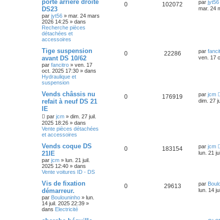
porte arrière droite
par
jyt56
0
102072
DS23
mar. 24 
par
jyt56
»
mar. 24 mars
2026 14:25
» dans
Recherche pièces
détachées et
accessoires
Tige suspension
par
fanci
0
22286
avant DS 10/62
ven. 17 
par
fancitro
»
ven. 17
oct. 2025 17:30
» dans
Hydraulique et
suspension
Vends châssis nu
par
jcm
0
176919
refait à neuf DS 21
dim. 27 j
IE
par
jcm
»
dim. 27 juil.
2025 18:26
» dans
Vente pièces détachées
et accessoires
Vends coque DS
par
jcm
0
183154
21IE
lun. 21 j
par
jcm
»
lun. 21 juil.
2025 12:40
» dans
Vente voitures ID - DS
Vis de fixation
par
Boul
0
29613
démarreur.
lun. 14 j
par
Boulouninho
»
lun.
14 juil. 2025 22:39
»
dans
Electricité