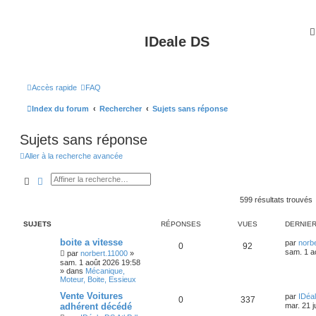
IDeale DS
Accès rapide
FAQ
Index du forum
Rechercher
Sujets sans réponse
Sujets sans réponse
Aller à la recherche avancée
Rechercher
Recherche avancée
599 résultats trouvés
SUJETS
RÉPONSES
VUES
DERNIE
boite a vitesse
par
norb
0
92
sam. 1 a
par
norbert.11000
»
sam. 1 août 2026 19:58
» dans
Mécanique,
Moteur, Boite, Essieux
Vente Voitures
par
IDéal
0
337
adhérent décédé
mar. 21 j