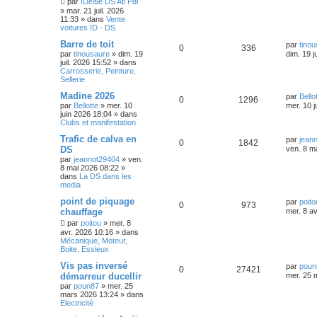
par
IDéale DS Atl Pdl
»
mar. 21 juil. 2026
11:33
» dans
Vente
voitures ID - DS
Barre de toit
par
tino
0
336
par
tinousaure
»
dim. 19
dim. 19 j
juil. 2026 15:52
» dans
Carrosserie, Peinture,
Sellerie
Madine 2026
par
Bello
0
1296
par
Bellotte
»
mer. 10
mer. 10 j
juin 2026 18:04
» dans
Clubs et manifestation
Trafic de calva en
par
jean
0
1842
DS
ven. 8 m
par
jeannot29404
»
ven.
8 mai 2026 08:22
»
dans
La DS dans les
media
point de piquage
par
poito
0
973
chauffage
mer. 8 a
par
poitou
»
mer. 8
avr. 2026 10:16
» dans
Mécanique, Moteur,
Boite, Essieux
Vis pas inversé
par
poun
0
27421
démarreur ducellir
mer. 25 
par
poun87
»
mer. 25
mars 2026 13:24
» dans
Electricité