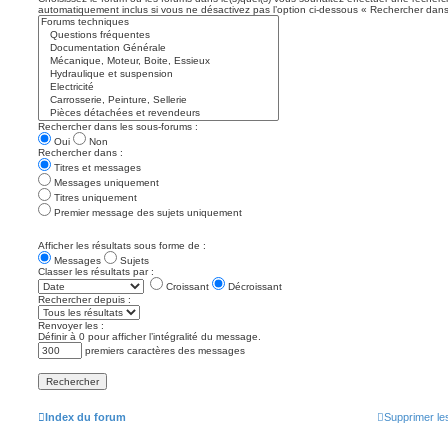
automatiquement inclus si vous ne désactivez pas l’option ci-dessous « Rechercher dans
Rechercher dans les sous-forums :
Oui
Non
Rechercher dans :
Titres et messages
Messages uniquement
Titres uniquement
Premier message des sujets uniquement
Afficher les résultats sous forme de :
Messages
Sujets
Classer les résultats par :
Croissant
Décroissant
Rechercher depuis :
Renvoyer les :
Définir à 0 pour afficher l’intégralité du message.
premiers caractères des messages
Index du forum
Supprimer le