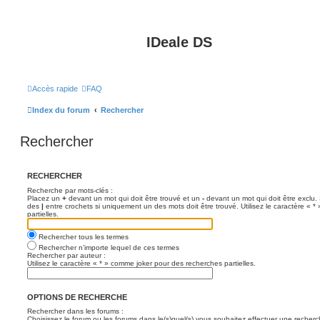
IDeale DS
Accès rapide
FAQ
Index du forum
Rechercher
Rechercher
RECHERCHER
Recherche par mots-clés :
Placez un
+
devant un mot qui doit être trouvé et un
-
devant un mot qui doit être exclu.
des
|
entre crochets si uniquement un des mots doit être trouvé. Utilisez le caractère « 
partielles.
Rechercher tous les termes
Rechercher n’importe lequel de ces termes
Rechercher par auteur :
Utilisez le caractère « * » comme joker pour des recherches partielles.
OPTIONS DE RECHERCHE
Rechercher dans les forums :
Choisissez le forum ou les forums dans le(s)quel(s) vous souhaitez effectuer une recher