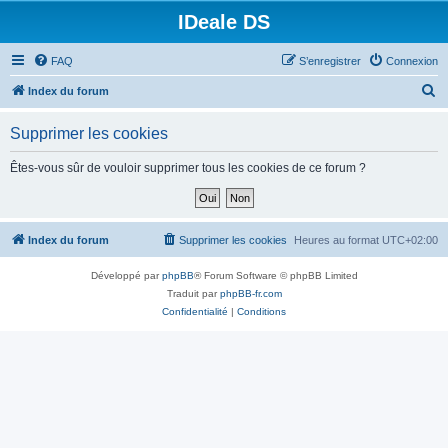
IDeale DS
FAQ
S’enregistrer
Connexion
R
Index du forum
e
Supprimer les cookies
c
h
Êtes-vous sûr de vouloir supprimer tous les cookies de ce forum ?
e
r
c
Index du forum
Supprimer les cookies
Heures au format
UTC+02:00
h
Développé par
phpBB
® Forum Software © phpBB Limited
e
Traduit par
phpBB-fr.com
r
Confidentialité
|
Conditions