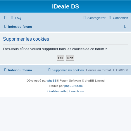
IDeale DS
FAQ
S’enregistrer
Connexion
R
Index du forum
e
Supprimer les cookies
c
h
Êtes-vous sûr de vouloir supprimer tous les cookies de ce forum ?
e
r
c
Index du forum
Supprimer les cookies
Heures au format
UTC+02:00
h
Développé par
phpBB
® Forum Software © phpBB Limited
e
Traduit par
phpBB-fr.com
r
Confidentialité
|
Conditions