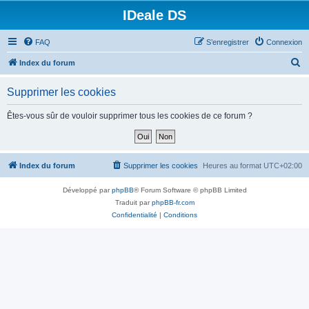
IDeale DS
FAQ
S’enregistrer
Connexion
R
Index du forum
e
Supprimer les cookies
c
h
Êtes-vous sûr de vouloir supprimer tous les cookies de ce forum ?
e
r
c
Index du forum
Supprimer les cookies
Heures au format
UTC+02:00
h
Développé par
phpBB
® Forum Software © phpBB Limited
e
Traduit par
phpBB-fr.com
r
Confidentialité
|
Conditions