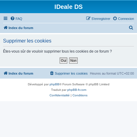
IDeale DS
FAQ
S’enregistrer
Connexion
R
Index du forum
e
Supprimer les cookies
c
h
Êtes-vous sûr de vouloir supprimer tous les cookies de ce forum ?
e
r
c
Index du forum
Supprimer les cookies
Heures au format
UTC+02:00
h
Développé par
phpBB
® Forum Software © phpBB Limited
e
Traduit par
phpBB-fr.com
r
Confidentialité
|
Conditions