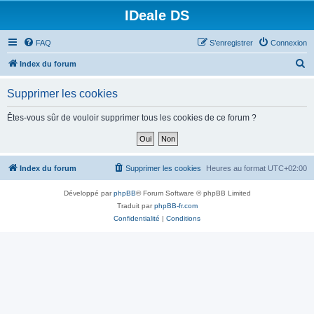
IDeale DS
FAQ
S’enregistrer
Connexion
R
Index du forum
e
Supprimer les cookies
c
h
Êtes-vous sûr de vouloir supprimer tous les cookies de ce forum ?
e
r
c
Index du forum
Supprimer les cookies
Heures au format
UTC+02:00
h
Développé par
phpBB
® Forum Software © phpBB Limited
e
Traduit par
phpBB-fr.com
r
Confidentialité
|
Conditions