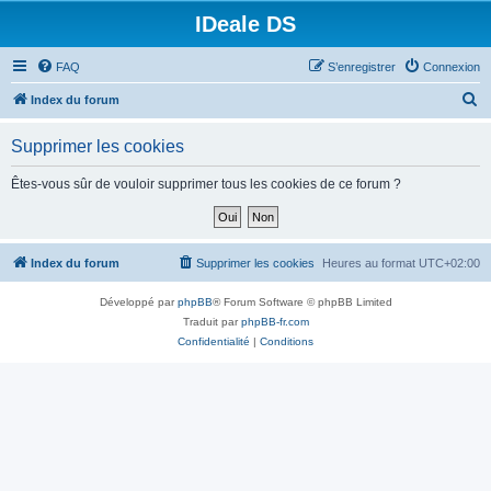
IDeale DS
FAQ
S’enregistrer
Connexion
R
Index du forum
e
Supprimer les cookies
c
h
Êtes-vous sûr de vouloir supprimer tous les cookies de ce forum ?
e
r
c
Index du forum
Supprimer les cookies
Heures au format
UTC+02:00
h
Développé par
phpBB
® Forum Software © phpBB Limited
e
Traduit par
phpBB-fr.com
r
Confidentialité
|
Conditions